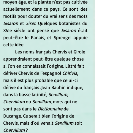
moyen âge, et la plante n'est pas cultivée 
actuellement dans ce pays. Ce sont des 
motifs pour douter du vrai sens des mots
Sisaron 
et 
Siser
. Quelques botanistes du 
XVIe siècle ont pensé que 
Sisaron
 était 
peut-être le Panais, et Sprengel appuie 
cette idée. 
	Les noms français Chervis et Girole 
apprendraient peut-être quelque chose 
si l'on en connaissait l'origine. Littré fait 
dériver Chervis de l'espagnol 
Chirivia
, 
mais il est plus probable que celui-ci 
dérive du français .Jean Bauhin indique, 
dans la basse latinité, 
Servillum, 
Chervillum
 ou
 Servillam
, mots qui ne 
sont pas dans le 
Dictionnaire 
de 
Ducange. Ce serait bien l'origine de 
Chervis, mais d'où venait 
Servillum
 soit 
Chervillum
 ? 