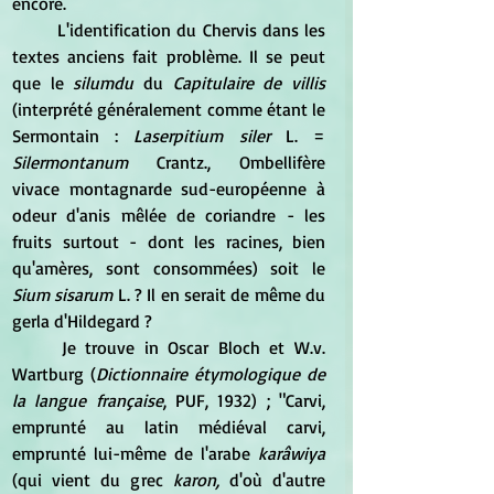
encore. 
	L'identification du Chervis dans les 
textes anciens fait problème. Il se peut 
que le
 silumdu 
du 
Capitulaire de villis
(interprété généralement comme étant le 
Sermontain : 
Laserpitium siler
 L. = 
Silermontanum 
Crantz., Ombellifère 
vivace montagnarde sud-européenne à 
odeur d'anis mêlée de coriandre - les 
fruits surtout - dont les racines, bien 
qu'amères, sont consommées) soit le 
Sium sisarum
 L. ? Il en serait de même du 
gerla d'Hildegard ? 
	Je trouve in Oscar Bloch et W.v. 
Wartburg (
Dictionnaire étymologique de 
la langue française
, PUF, 1932) ; "Carvi, 
emprunté au latin médiéval carvi, 
emprunté lui-même de l'arabe
 karâwiya
(qui vient du grec 
karon,
 d'où d'autre 