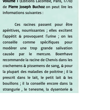
Volume 1 
(Éditions Lacombe, Paris, 1770) 
de 
Pierre Joseph Buchoz
 on peut lire les 
informations suivantes :
	Ces racines passent pour être 
apéritives, nourrissantes ; elles excitent 
l'appétit & provoquent l'urine ; on les 
conseille comme spécifiques pour 
modérer une trop grande salivation 
causée par le mercure. Boerrhave 
recommande la racine de Chervis dans les 
crachemens & pissemens de sang, & pour 
la plupart des maladies de poitrine ; il la 
prescrit dans le lait, le petit lait & les 
bouillons ; il la conseille encore dans la 
strangurie , le tenesme, la dysenterie & 
les flux de ventre ; si on en croit 
Cæsalpin, cette même racine pousse les 
urines : on lui attribue aussi une vertu 