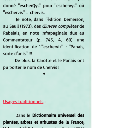
donné "escherQys" pour "eschervys" où 
"eschervis" = chervis. 
	Je note, dans l'édition Demerson, 
au Seuil (1973), des 
Œuvres complètes
 de 
Rabelais, en note infrapaginale due au 
Commentateur (p. 745, 4, 60) une 
identification de 1"'escherviz" : "Panais, 
sorte d'anis" !!! 
	De plus, la Carotte et le Panais ont 
pu porter le nom de Chervis !
*
Usages traditionnels
 :
	Dans le 
Dictionnaire universel des 
plantes, arbres et arbustes de la France, 