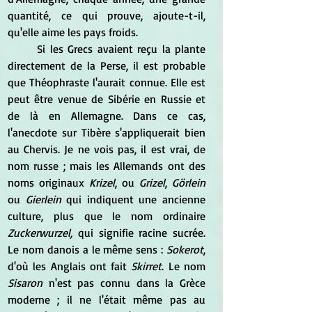
quantité, ce qui prouve, ajoute-t-il, 
qu'elle aime les pays froids.
	Si les Grecs avaient reçu la plante 
directement de la Perse, il est probable 
que Théophraste l'aurait connue. Elle est 
peut être venue de Sibérie en Russie et 
de là en Allemagne. Dans ce cas, 
l'anecdote sur Tibère s'appliquerait bien 
au Chervis. Je ne vois pas, il est vrai, de 
nom russe ; mais les Allemands ont des 
noms originaux 
Krizel
, ou
 Grizel
, 
Görlein
ou
 Gierlein 
qui indiquent une ancienne 
culture, plus que le nom ordinaire 
Zuckerwurzel,
 qui signifie racine sucrée. 
Le nom danois a le même sens : 
Sokerot
, 
d'où les Anglais ont fait 
Skirret
. Le nom 
Sisaron 
n'est pas connu dans la Grèce 
moderne ; il ne l'était même pas au 