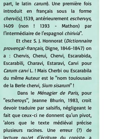
part, le latin 
carum
). Une première fois 
introduit en français sous la forme
chervi(s)
, 1539, antérieurement 
eschervys
, 
1409 (non ! 1393 - Mathon) par 
l'intermédiaire de l'espagnol
 chirivia
".
	Et chez S. J. Honnorat (
Dictionnaire 
provençal-français
, Digne, 1846-1847) on 
a : Chervis, Cherui, Chervi, Escarabida, 
Escarabili, Charavi, Estaravi, Carvi pour 
Carum carvi
 L. ! Mais Cherbi ou Escarabila 
du même Auteur est le "nom toulousain 
de la Berle chervi,
 Sium sisarum
" ! 
	Dans le
 Ménagier de Paris
, pour 
"escheroys", Jeanne Bhurin, 1983, croit 
devoir traduire par salsifis, négligeant le 
fait que ceux-ci ne donnent qu'un pivot, 
'alors que le texte médiéval précise 
plusieurs racines. Une erreur (?) de 
lecture ou/et d'écriture du copiste, a 