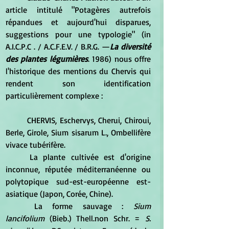
article intitulé "Potagères autrefois 
répandues et aujourd'hui disparues, 
suggestions pour une typologie" (in 
A.I.C.P.C . / A.C.F.E.V. / B.R.G. —
La diversité 
des plantes légumières
. 1986) nous offre 
l'historique des mentions du Chervis qui 
rendent son identification 
particulièrement complexe :
	CHERVIS, Eschervys, Cherui, Chiroui, 
Berle, Girole, Sium sisarum L., Ombellifère 
vivace tubérifère. 
	La plante cultivée est d'origine 
inconnue, réputée méditerranéenne ou 
polytopique sud-est-européenne est-
asiatique (Japon, Corée, Chine). 
	La forme sauvage : 
Sium 
lancifolium
 (Bieb.) Thell.non Schr. = 
S. 