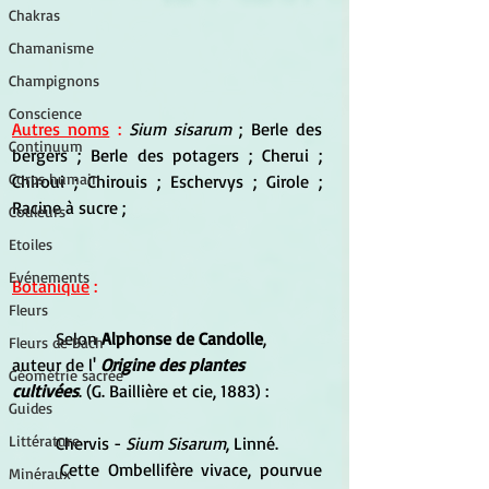
Chakras
Chamanisme
Champignons
Conscience
Autres noms
 : 
Sium sisarum 
; Berle des 
Continuum
bergers ; Berle des potagers ; Cherui ; 
Corps humain
Chiroui ; Chirouis ; Eschervys ; Girole ; 
Racine à sucre ;
Couleurs
Etoiles
Evénements
Botanique
 :
Fleurs
	Selon 
Alphonse de Candolle
, 
Fleurs de Bach
auteur de l' 
Origine des plantes 
Géométrie sacrée
cultivées
. (G. Baillière et cie, 1883) :
Guides
Littérature
	Chervis -
 Sium Sisarum
, Linné. 
	Cette Ombellifère vivace, pourvue 
Minéraux