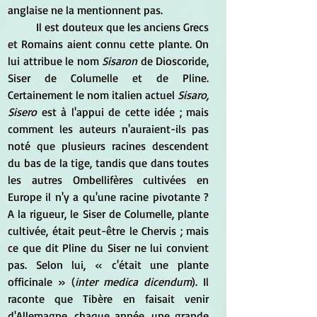
anglaise ne la mentionnent pas. 
	Il est douteux que les anciens Grecs 
et Romains aient connu cette plante. On 
lui attribue le nom 
Sisaron
 de Dioscoride, 
Siser de Columelle et de Pline. 
Certainement le nom italien actuel 
Sisaro, 
Sisero
 est à l'appui de cette idée ; mais 
comment les auteurs n'auraient-ils pas 
noté que plusieurs racines descendent 
du bas de la tige, tandis que dans toutes 
les autres Ombellifères cultivées en 
Europe il n'y a qu'une racine pivotante ? 
A la rigueur, le Siser de Columelle, plante 
cultivée, était peut-être le Chervis ; mais 
ce que dit Pline du Siser ne lui convient 
pas. Selon lui, « c'était une plante 
officinale » (
inter medica dicendum
). Il 
raconte que Tibère en faisait venir 
d'Allemagne, chaque année, une grande 