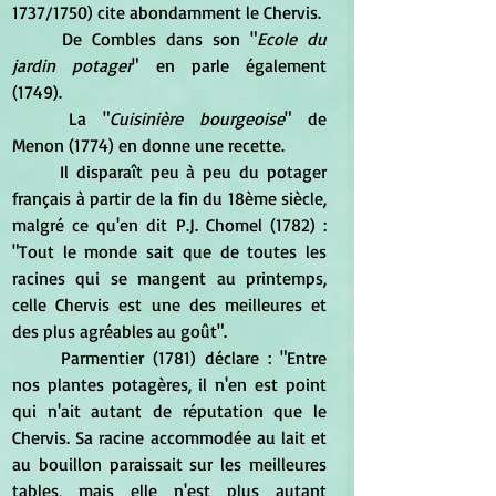
1737/1750) cite abondamment le Chervis. 
	De Combles dans son "
Ecole du 
jardin potager
" en parle également 
(1749). 
	La "
Cuisinière bourgeoise
" de 
Menon (1774) en donne une recette.
	Il disparaît peu à peu du potager 
français à partir de la fin du 18ème siècle, 
malgré ce qu'en dit P.J. Chomel (1782) : 
"Tout le monde sait que de toutes les 
racines qui se mangent au printemps, 
celle Chervis est une des meilleures et 
des plus agréables au goût". 
	Parmentier (1781) déclare : "Entre 
nos plantes potagères, il n'en est point 
qui n'ait autant de réputation que le 
Chervis. Sa racine accommodée au lait et 
au bouillon paraissait sur les meilleures 
tables, mais elle n'est plus autant 