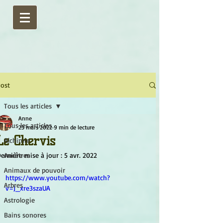
ost
Tous les articles
Anne
Tous les articles
23 mars 2022
9 min de lecture
Le Chervis
Alchimie
ernière mise à jour :
Ancêtres
5 avr. 2022
Animaux de pouvoir
https://www.youtube.com/watch?
Arbres
v=J_xre3szaUA
Astrologie
Bains sonores