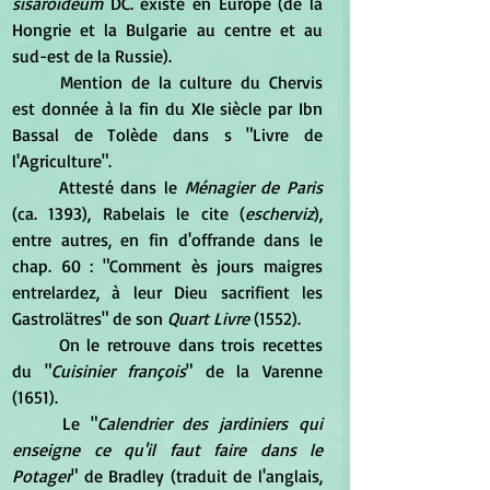
sisaroïdeum
 DC. existe en Europe (de la 
Hongrie et la Bulgarie au centre et au 
sud-est de la Russie). 
	Mention de la culture du Chervis 
est donnée à la fin du XIe siècle par Ibn 
Bassal de Tolède dans s "Livre de 
l'Agriculture". 
	Attesté dans le 
Ménagier de Paris
(ca. 1393), Rabelais le cite (
escherviz
), 
entre autres, en fin d'offrande dans le 
chap. 60 : "Comment ès jours maigres 
entrelardez, à leur Dieu sacrifient les 
Gastrolätres" de son 
Quart Livre
 (1552). 
	On le retrouve dans trois recettes 
du "
Cuisinier françois
" de la Varenne 
(1651). 
	Le "
Calendrier des jardiniers qui 
enseigne ce qu'il faut faire dans le 
Potager
" de Bradley (traduit de l'anglais, 