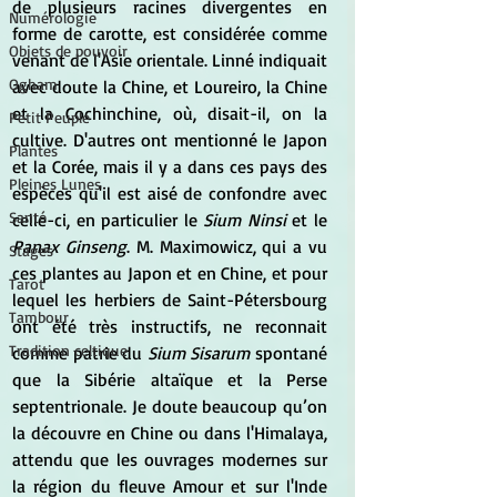
de plusieurs racines divergentes en 
Numérologie
forme de carotte, est considérée comme 
Objets de pouvoir
venant de l'Asie orientale. Linné indiquait 
Ogham
avec doute la Chine, et Loureiro, la Chine 
et la Cochinchine, où, disait-il, on la 
Petit Peuple
cultive. D'autres ont mentionné le Japon 
Plantes
et la Corée, mais il y a dans ces pays des 
Pleines Lunes
espèces qu'il est aisé de confondre avec 
Santé
celle-ci, en particulier le 
Sium Ninsi
 et le 
Panax Ginseng
. M. Maximowicz, qui a vu 
Stages
ces plantes au Japon et en Chine, et pour 
Tarot
lequel les herbiers de Saint-Pétersbourg 
Tambour
ont été très instructifs, ne reconnait 
Tradition celtique
comme patrie du
 Sium Sisarum
 spontané 
que la Sibérie altaïque et la Perse 
septentrionale. Je doute beaucoup qu’on 
la découvre en Chine ou dans l'Himalaya, 
attendu que les ouvrages modernes sur 
la région du fleuve Amour et sur l'Inde 