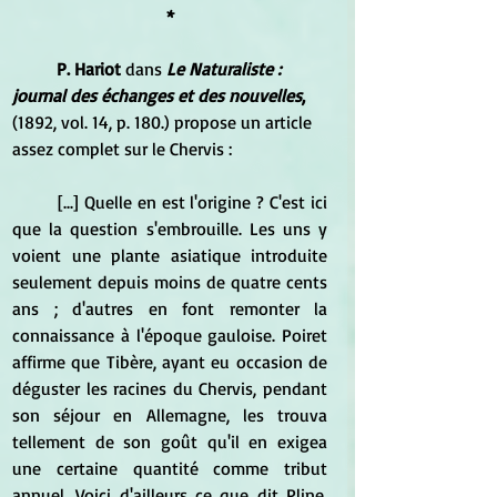
*
P. Hariot
 dans 
Le Naturaliste : 
journal des échanges et des nouvelles
,
(1892, vol. 14, p. 180.) propose un article 
assez complet sur le Chervis :
	[...] Quelle en est l'origine ? C'est ici 
que la question s'embrouille. Les uns y 
voient une plante asiatique introduite 
seulement depuis moins de quatre cents 
ans ; d'autres en font remonter la 
connaissance à l'époque gauloise. Poiret 
affirme que Tibère, ayant eu occasion de 
déguster les racines du Chervis, pendant 
son séjour en Allemagne, les trouva 
tellement de son goût qu'il en exigea 
une certaine quantité comme tribut 
annuel. Voici d'ailleurs ce que dit Pline, 