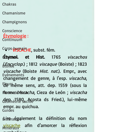
Chakras
Chamanisme
Champignons
Conscience
Étymologie
 :
Continuum
Corps humain
VISCACHE
, subst. fém.
Étymol. et Hist.
 1765 
viscachos
Couleurs
(
Encyclop.
) ; 1812 
viscaque
 (Boiste) ; 1823 
Etoiles
viscache
 (Boiste 
Hist. nat.
). Empr., avec 
Evénements
changement de genre, à l'esp. 
viscacha
, 
Fleurs
de même sens, att. dep. 1559 (sous la 
forme 
biscacha
, Cieza de León ; 
viscacha
Fleurs de Bach
dep. 1580, Acosta ds Fried.), lui-même 
Géométrie sacrée
empr. au quichua
.
Guides
Lire également la définition du nom 
Littérature
viscache
 afin d'amorcer la réflexion 
Minéraux