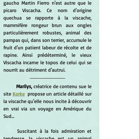
gaucho Martin Fierro n'est autre que le 
picaro Viscacha. Ce nom d'origine 
quechua se rapporte à la viscache, 
mammifère rongeur brun aux ongles 
particulièrement robustes, animal des 
pampas qui, dans son terrier, accumule le 
fruit d'un patient labeur de récolte et de 
rapine. Ainsi prédéterminé, le vieux 
Viscacha incarne le topos de celui qui se 
nourrit au détriment d'autrui.
Marilys,
 créatrice de contenu sue le 
site 
Korke
  propose un article détaillé sur 
la viscache qu'elle nous incite à découvrir 
en vrai via un voyage en Amérique du 
Sud...
Suscitant à la fois admiration et 
tendresse, la viscache est un animal 