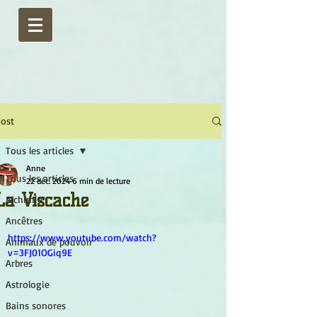
ost
Tous les articles
Anne
Tous les articles
22 déc. 2024
6 min de lecture
La Viscache
Alchimie
Ancêtres
https://www.youtube.com/watch?
Animaux de pouvoir
v=3FJ01OGiq9E
Arbres
Astrologie
Bains sonores