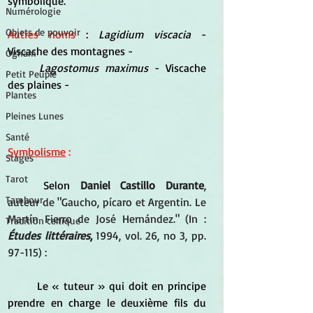
symbolique.
Numérologie
Objets de pouvoir
Autres noms
 : 
Lagidium viscacia 
-
Viscache des montagnes - 
Ogham
L
agostomus maximus
- Viscache 
Petit Peuple
des plaines - 
Plantes
Pleines Lunes
Santé
Symbolisme
 :
Stages
Tarot
	Selon
Daniel Castillo Durante
, 
Tambour
auteur de "Gaucho, pícaro et Argentin. Le 
Martín Fierro de José Hernández." (In : 
Tradition celtique
Études littéraires
,
 1994, vol. 26, no 3, pp. 
97-115) :
	Le « tuteur » qui doit en principe 
prendre en charge le deuxième fils du 