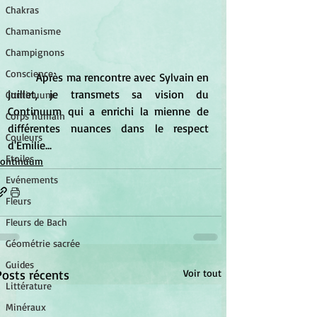
Chakras
Chamanisme
Champignons
Conscience
	Après ma rencontre avec Sylvain en 
juillet, je transmets sa vision du 
Continuum
Continuum qui a enrichi la mienne de 
Corps humain
différentes nuances dans le respect 
Couleurs
d'Emilie...
Etoiles
Continuum
Evénements
Fleurs
Fleurs de Bach
Géométrie sacrée
Guides
Posts récents
Voir tout
Littérature
Minéraux