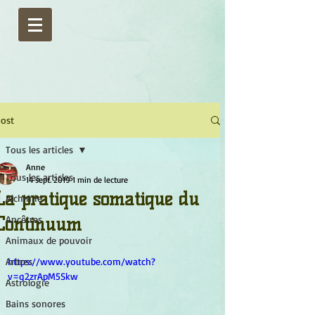
ost
Tous les articles
Anne
Tous les articles
14 sept. 2019
1 min de lecture
La pratique somatique du
Alchimie
Continuum
Ancêtres
Animaux de pouvoir
Arbres
https://www.youtube.com/watch?
v=q2zrApM5Skw
Astrologie
Bains sonores