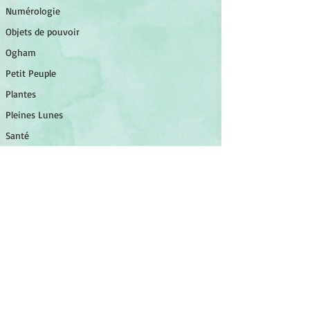
Numérologie
Objets de pouvoir
Ogham
Petit Peuple
Plantes
Pleines Lunes
Santé
Stages
Tarot
Tambour
Tradition celtique
Le Tore
La Spirale
©
2014-2026
Association Luminessens.
associationluminessens@gmail.com
SIRET :
923 970 743 00012