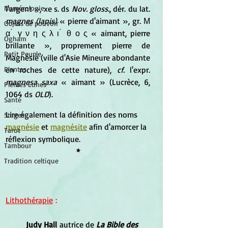
l'argent », xe s. ds 
Nov. gloss.
, dér. du lat. 
Numérologie
magnes (lapis)
 « pierre d'aimant », gr. Μ 
Objets de pouvoir
α ́ γ ν η ς λ ι ́ θ ο ς « aimant, pierre 
Ogham
brillante », proprement pierre de 
Petit Peuple
Magnésie (ville d'Asie Mineure abondante 
en roches de cette nature), 
cf.
 l'expr. 
Plantes
magnesa saxa
 « aimant » (Lucrèce, 6, 
Pleines Lunes
1064 ds 
OLD
).
Santé
Lire également la définition des noms 
Stages
magnésie
 et 
magnésite
 afin d'amorcer la 
Tarot
réflexion symbolique.
Tambour
*
Tradition celtique
Lithothérapie
 :
Judy Hall
 autrice de 
La Bible des 