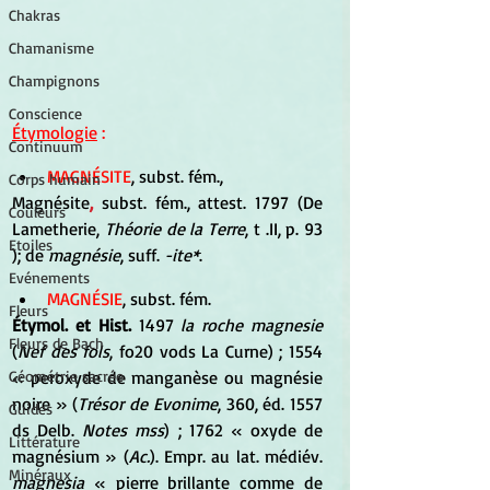
Chakras
Chamanisme
Champignons
Conscience
Étymologie
 :
Continuum
MAGNÉSITE
, subst. fém.,
Corps humain
Magnésite
,
 subst. fém., attest. 1797 (De 
Couleurs
Lametherie, 
Théorie de la Terre
, t .II, p. 93 
Etoiles
); de 
magnésie
, suff. 
-ite*
.
Evénements
MAGNÉSIE
, subst. fém.
Fleurs
Étymol. et Hist.
1497 
la roche magnesie
Fleurs de Bach
(
Nef des fols
, fo20 vods La Curne) ; 1554 
« peroxyde de manganèse ou magnésie 
Géométrie sacrée
noire » (
Trésor de Evonime
, 360, éd. 1557 
Guides
ds Delb. 
Notes mss
) ; 1762 « oxyde de 
Littérature
magnésium » (
Ac.
). Empr. au lat. médiév.
Minéraux
magnesia
 « pierre brillante comme de 