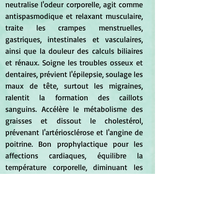
neutralise l'odeur corporelle, agit comme 
antispasmodique et relaxant musculaire, 
traite les crampes menstruelles, 
gastriques, intestinales et vasculaires, 
ainsi que la douleur des calculs biliaires 
et rénaux. Soigne les troubles osseux et 
dentaires, prévient l'épilepsie, soulage les 
maux de tête, surtout les migraines, 
ralentit la formation des caillots 
sanguins. Accélère le métabolisme des 
graisses et dissout le cholestérol, 
prévenant l'artériosclérose et l'angine de 
poitrine. Bon prophylactique pour les 
affections cardiaques, équilibre la 
température corporelle, diminuant les 
fièvres et les refroidissements. 
POSITION.
 À placer selon les 
besoins, en contact avec la peau. En 