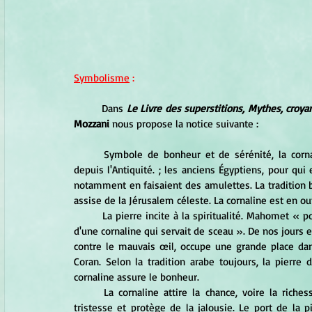
Symbolisme
 :
	Dans 
Le Livre des superstitions, Mythes, croy
Mozzani 
nous propose la notice suivante :
	Symbole de bonheur et de sérénité, la cornaline, pierre rouge orangé, variété de calcédoine, est prisée 
depuis l'Antiquité. ; les anciens Égyptiens, pour qui 
notamment en faisaient des amulettes. La tradition b
assise de la Jérusalem céleste. La cornaline est en out
	La pierre incite à la spiritualité. Mahomet « portait, dit-on, au petit doigt de sa main droite un anneau serti 
d'une cornaline qui servait de sceau ». De nos jours 
contre le mauvais œil, occupe une grande place da
Coran. Selon la tradition arabe toujours, la pierre
cornaline assure le bonheur.
	La cornaline attire la chance, voire la richesse, rend joyeux et courageux, chasse la timidité, la peur, la 
tristesse et protège de la jalousie. Le port de la pi