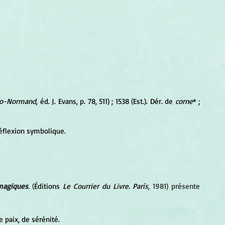
lo-Normand, 
éd. J. Evans, p. 78, 511) ; 1538 (Est.). Dér. de 
corne
* ; 
réflexion symbolique.
magiques
. (
Éditions 
Le Courrier du Livre. París
, 1981) présente 
 paix, de sérénité. 