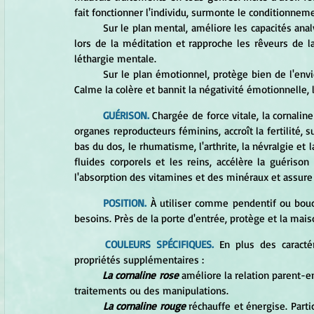
fait fonctionner l'individu, surmonte le conditionnemen
	Sur le plan mental, améliore les capacités analytiques et clarifie la perception. Écarte les pensées superflues 
lors de la méditation et rapproche les rêveurs de la 
léthargie mentale. 
	Sur le plan émotionnel, protège bien de l'envie, de la fureur et du ressentiment, les siens ou ceux d'autrui. 
Calme la colère et bannit la négativité émotionnelle, 
GUÉRISON.
 Chargée de force vitale, la cornalin
organes reproducteurs féminins, accroît la fertilité, 
bas du dos, le rhumatisme, l'arthrite, la névralgie et
fluides corporels et les reins, accélère la guériso
l'absorption des vitamines et des minéraux et assure
POSITION.
 À utiliser comme pendentif ou boucl
besoins. Près de la porte d'entrée, protège et la maiso
COULEURS SPÉCIFIQUES.
 En plus des caracté
propriétés supplémentaires : 
La cornaline rose
 améliore la relation parent-en
traitements ou des manipulations. 
La cornaline rouge
 réchauffe et énergise. Parti