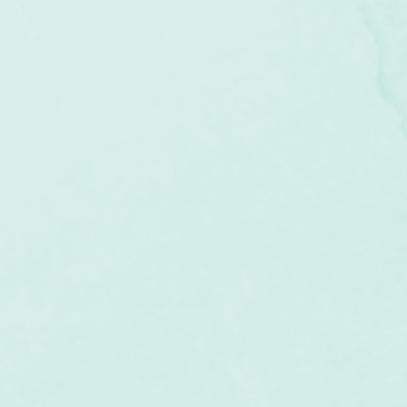
um
Corps humain
Couleurs
Etoiles
Evénements
s
Littérature
Minéraux
Numérologie
Pleines Lunes
Santé
Stages
Tarot