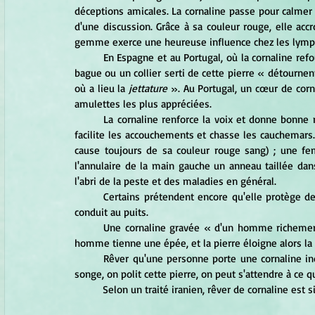
déceptions amicales. La cornaline passe pour calmer 
d'une discussion. Grâce à sa couleur rouge, elle accr
gemme exerce une heureuse influence chez les lymph
	En Espagne et au Portugal, où la cornaline refo
bague ou un collier serti de cette pierre « détournent
où a lieu la 
jettature
 ». Au Portugal, un cœur de corn
amulettes les plus appréciées.
	La cornaline renforce la voix et donne bonne mine ; elle aide à la cicatrisation des plaies et des blessures, 
facilite les accouchements et chasse les cauchemars.
cause toujours de sa couleur rouge sang) ; une fe
l'annulaire de la main gauche un anneau taillée dans
l'abri de la peste et des maladies en général.
	Certains prétendent encore qu'elle protège des morsures d'animaux, de la soif et que, dans le désert, elle 
conduit au puits.
	Une cornaline gravée « d'un homme richement vêtu tenant un bel objet » apporte les honneurs ; que cet 
homme tienne une épée, et la pierre éloigne alors la
	Rêver qu'une personne porte une cornaline indique que cette dernière a un « esprit indomptable ». Si, en 
songe, on polit cette pierre, on peut s'attendre à ce 
	Selon un traité iranien, rêver de cornaline est 