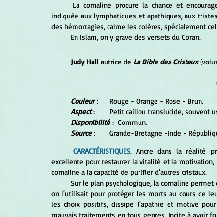
	La cornaline procure la chance et encourage le dynamisme et l'action. Aussi est-elle particulièrement 
indiquée aux lymphatiques et apathiques, aux tristes
des hémorragies, calme les colères, spécialement cell
	En Islam, on y grave des versets du Coran.
Judy Hall
 autrice de 
La Bible des Cristaux 
(volu
Couleur
 : 	Rouge - Orange - Rose - Brun.
Aspect
 : 	Petit caillou translucide, souvent 
Disponibilité
 :  Commun.
Source
 :	Grande-Bretagne -Inde - Républi
CARACTÉRISTIQUES
. Ancre dans la réalité pr
excellente pour restaurer la vitalité et la motivation, 
cornaline a la capacité de purifier d'autres cristaux. 
	Sur le plan psychologique, la cornaline permet d'accepter le cycle de la vie et éloigne la peur de la mort. Jadis, 
on l'utilisait pour protéger les morts au cours de le
les choix positifs, dissipe l'apathie et motive po
mauvais traitements en tous genres. Incite à avoir fo