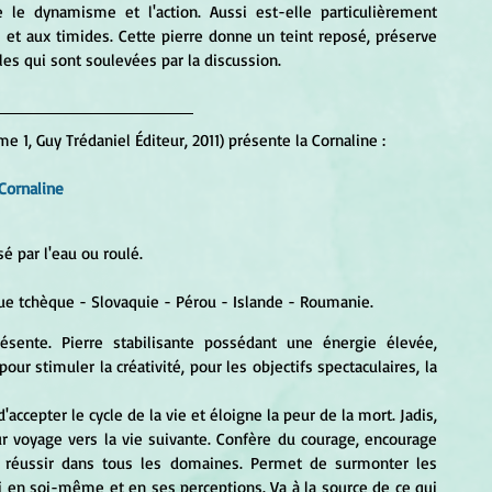
 et aux timides. Cette pierre donne un teint reposé, préserve 
es qui sont soulevées par la discussion. 
me 1, Guy Trédaniel Éditeur, 2011) présente la Cornaline :
Cornaline
usé par l'eau ou roulé.
que tchèque - Slovaquie - Pérou - Islande - Roumanie.
ésente. Pierre stabilisante possédant une énergie élevée, 
pour stimuler la créativité, pour les objectifs spectaculaires, la 
ur voyage vers la vie suivante. Confère du courage, encourage 
ur réussir dans tous les domaines. Permet de surmonter les 
i en soi-même et en ses perceptions. Va à la source de ce qui 