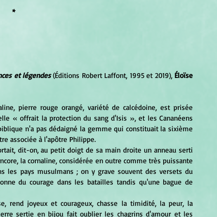
*
ances et légendes
 (Éditions Robert Laffont, 1995 et 2019), 
Éloïse 
elle « offrait la protection du sang d'Isis », et les Cananéens 
iblique n'a pas dédaigné la gemme qui constituait la sixième 
re associée à l'apôtre Philippe.
encore, la cornaline, considérée en outre comme très puissante 
ns les pays musulmans ; on y grave souvent des versets du 
 donne du courage dans les batailles tandis qu'une bague de 
erre sertie en bijou fait oublier les chagrins d'amour et les 