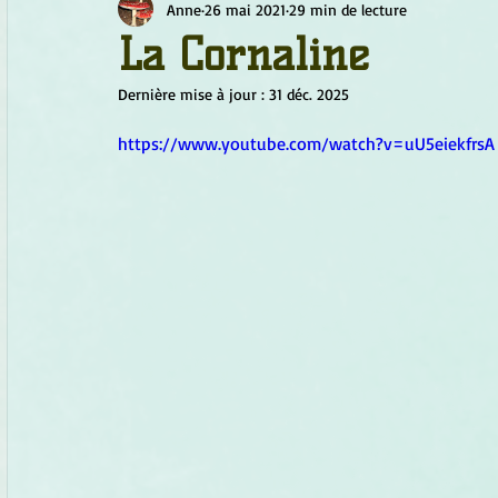
Anne
26 mai 2021
29 min de lecture
Chamanisme
Champignons
Conscience
Continu
La Cornaline
Dernière mise à jour :
31 déc. 2025
Fleurs
Fleurs de Bach
Géométrie sacrée
Guide
https://www.youtube.com/watch?v=uU5eiekfrsA
Objets de pouvoir
Ogham
Petit Peuple
Plantes