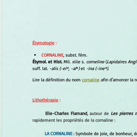
Étymologie
 :
CORNALINE
, subst. fém.
Étymol. et Hist.
 Mil. xiiie s. 
corneline
 (
Lapidaires Ang
suff. lat. 
-alis (-el*, -al
*
)
 et 
-ina (-ine*).
Lire la définition du nom 
cornaline
 afin d'amorcer la 
Lithothérapie
 :
Elie-Charles Flamand
, auteur de 
Les pierres 
rapidement les propriétés de la cornaline :
LA CORNALINE
 : Symbole de joie, de bonheur, de