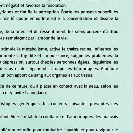
t négatif et favorise la résolution. 
réalité quotidienne. Intensifie la concentration et dissipe la 
les remplaçant par l'amour de la vie. 
e stimule le métabolisme, active le chakra racine, influence les 
surmonte la frigidité et l'impuissance, soigne les problèmes du 
 la dépression, surtout chez les personnes âgées. Régularise les 
n des os et des ligaments, stoppe les hémorragies. Améliore 
 un bon apport de sang aux organes et aux tissus. 
e de ceinture, ou à placer en contact avec la peau, selon les 
n et y invite l'abondance. 
ristiques génériques, les couleurs suivantes présentes des 
fant. Aide à rétablir la confiance et l'amour après des mauvais 
culièrement utile pour combattre l'apathie et pour revigorer le 