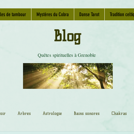
les de tambour
Mystères du Cobra
Danse Tarot
Tradition celti
Blog
Quêtes spirituelles à Grenoble
oir
Arbres
Astrologie
Bains sonores
Chakras