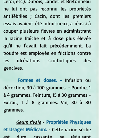
Leroi, etc.). Dubois, Landet et Bretonneau 
ne lui ont pas reconnu les propriétés 
antifébriles ; Cazin, dont les premiers 
essais avaient été infructueux, a réussi à 
couper plusieurs fièvres en administrant 
la racine fraîche et à dose plus élevée 
qu'il ne l'avait fait précédemment. La 
poudre est employée en frictions contre 
les ulcérations scorbutiques des 
gencives. 
Formes et doses. -
 Infusion ou 
décoction, 30 à 100 grammes. - Poudre, 1 
à 4 grammes. Teinture, 15 à 30 grammes - 
Extrait, 1 à 8 grammes. Vin, 30 à 80 
grammes.
Geum rivale
 - 
Propriétés Physiques 
et Usages Médicaux.
 - Cette racine sèche 
est dure, cassante, se réduisant 