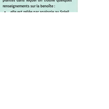
renseignements sur la benoîte :
elle est reliée par analogie au Soleil. 
Comme toutes les plantes solaires, 
elle se caractérise par sa douceur et 
sa couleur vive ;
c'est aussi une plante masculine 
dédiée à Jupiter : les herbes 
masculines possèdent généralement 
des vibrations fortes. Ce sont celles 
que l'on utilise pour la protection, la 
purification, l'exorcisme, ou comme 
aphrodisiaque, ainsi que pour 
maintenir le potentiel sexuel, la 
santé, la force, le courage, etc. 
Certaines servent également à 
fortifier l'esprit. ;
en tant que plante jupitérienne, elle 
est utilisée en magie pour :