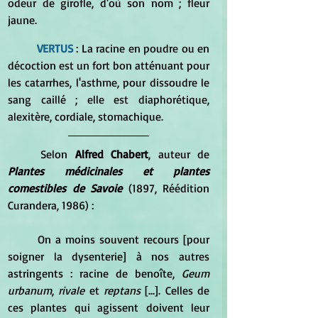
odeur de girofle, d'où son nom ; fleur 
jaune. 
VERTUS
 : La racine en poudre ou en 
décoction est un fort bon atténuant pour 
les catarrhes, l'asthme, pour dissoudre le 
sang caillé ; elle est diaphorétique, 
alexitère, cordiale, stomachique.
	Selon 
Alfred Chabert
, auteur de 
Plantes médicinales et plantes 
comestibles de Savoie
 (1897, Réédition 
Curandera, 1986) :
	On a moins souvent recours [pour 
soigner la dysenterie] à nos autres 
astringents : racine de benoîte, 
Geum 
urbanum
, 
rivale
 et 
reptans
 [...]. Celles de 
ces plantes qui agissent doivent leur 