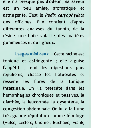
elle n'a presque pas d'odeur ; sa saveur 
est un peu amère, aromatique et 
astringente. C'est le 
Radix caryophyllata 
des officines. Elle contient d'après 
différentes analyses du tannin, de la 
résine, une huile volatile, des matières 
gommeuses et du ligneux.
	Usages médicaux.
 - 
Cette racine est 
tonique et astringente ; elle aiguise 
l'appétit , rend les digestions plus 
régulières, chasse les flatuosités et 
resserre les fibres de la tunique 
intestinale. On l'a prescrite dans les 
hémorrhagies chroniques et passives, la 
diarrhée, la leucorrhée, la dysenterie, la 
congestion abdominale. On lui a fait une 
très grande réputation comme fébrifuge 
(Hulse, Leclerc, Chomel, Buchave, Frank, 