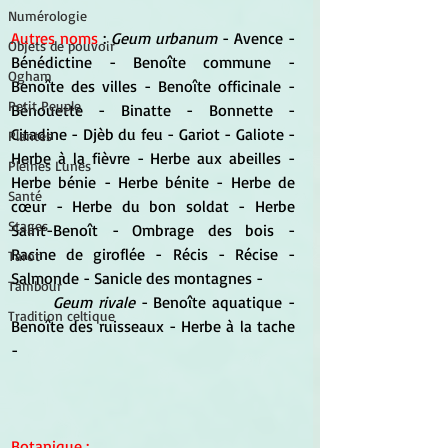
Numérologie
Autres noms
 : 
Geum urbanum
 - Avence - 
Objets de pouvoir
Bénédictine - Benoîte commune - 
Ogham
Benoîte des villes - Benoîte officinale - 
Petit Peuple
Bénouette - Binatte - Bonnette - 
Citadine - Djèb du feu - Gariot - Galiote - 
Plantes
Herbe à la fièvre - Herbe aux abeilles - 
Pleines Lunes
Herbe bénie - Herbe bénite - Herbe de 
Santé
cœur - Herbe du bon soldat - Herbe 
Stages
Saint-Benoît - Ombrage des bois - 
Racine de giroflée - Récis - Récise - 
Tarot
Salmonde - Sanicle des montagnes -
Tambour
Geum rivale
 - Benoîte aquatique - 
Tradition celtique
Benoîte des ruisseaux - Herbe à la tache 
-
Botanique
 :