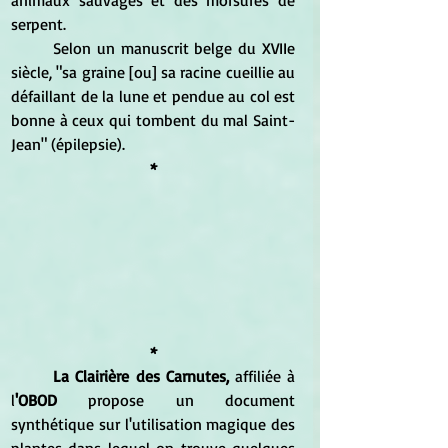
animaux sauvages et des morsures de 
serpent.
Selon un manuscrit belge du XVIIe 
siècle, "sa graine [ou] sa racine cueillie au 
défaillant de la lune et pendue au col est 
bonne à ceux qui tombent du mal Saint-
Jean" (épilepsie).
*
*
La Clairière des Carnutes, 
affiliée à 
l
'OBOD 
propose un document 
synthétique sur l'utilisation magique des 
plantes dans lequel on trouve quelques 