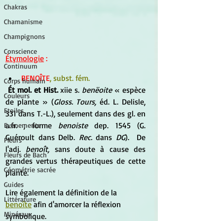
Chakras
Chamanisme
Champignons
Conscience
Étymologie
 :
Continuum
BENOÎTE
, subst. fém.
Corps humain
Ét mol. et Hist.
 xiie s. 
benëoite 
« espèce 
Couleurs
de plante » (
Gloss. Tours,
 éd. L. Delisle, 
Etoiles
331 dans T.-L.), seulement dans des gl. en 
a.fr. ; forme 
benoiste
 dep. 1545 (G. 
Evénements
Guéroult dans Delb. 
Rec.
 dans 
DG
).  De 
Fleurs
l'adj. 
benoît,
 sans doute à cause des 
Fleurs de Bach
grandes vertus thérapeutiques de cette 
Géométrie sacrée
plante. 
Guides
Lire également la définition de la 
Littérature
benoîte
 afin d'amorcer la réflexion 
Minéraux
symbolique.