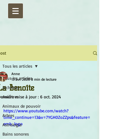
ost
Tous les articles
Anne
Tous les articles
15 avr. 2020
8 min de lecture
La Benoîte
Alchimie
ernière mise à jour :
Ancêtres
6 oct. 2024
Animaux de pouvoir
https://www.youtube.com/watch?
Arbres
time_continue=13&v=7YGH0ZoZZps&feature=
emb_logo
Astrologie
Bains sonores