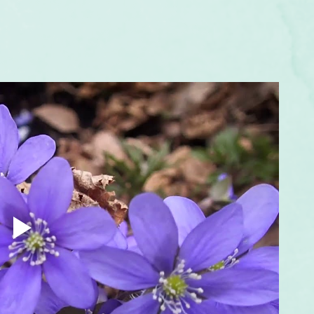
um
Corps humain
Couleurs
Etoiles
Evénements
s
Littérature
Minéraux
Numérologie
Pleines Lunes
Santé
Stages
Tarot