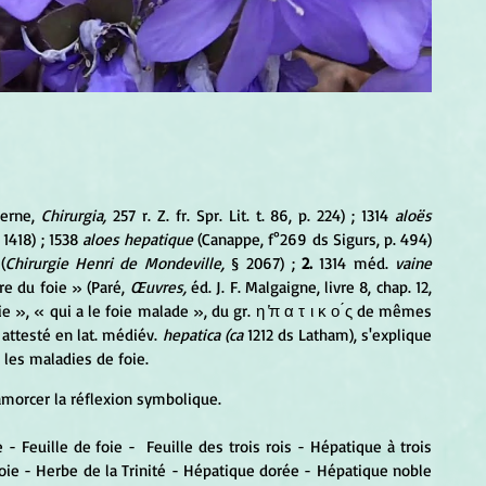
erne, 
Chirurgia, 
257 r. Z. fr. Spr. Lit. t. 86, p. 224) ; 1314 
aloës 
 1418) ; 1538 
aloes hepatique 
(Canappe, f°269 ds Sigurs, p. 494) 
(
Chirurgie Henri de Mondeville, 
§ 2067) ; 
2. 
1314 méd. 
vaine 
re du foie » (Paré, 
Œuvres, 
éd. J. F. Malgaigne, livre 8, chap. 12, 
ie », « qui a le foie malade », du gr. η ̔π α 
τ ι κ ο
 ́ς de mêmes 
, attesté en lat. médiév. 
hepatica (ca 
1212 ds Latham), s'explique 
 les maladies de foie.
amorcer la réflexion symbolique.
 Feuille de foie -  Feuille des trois rois - Hépatique à trois 
foie - Herbe de la Trinité - Hépatique dorée - Hépatique noble 