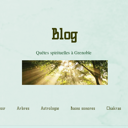
les de tambour
Mystères du Cobra
Danse Tarot
Tradition celti
Blog
Quêtes spirituelles à Grenoble
oir
Arbres
Astrologie
Bains sonores
Chakras