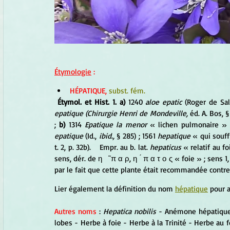
Étymologie
 :  
HÉPATIQUE,
 subst. fém.
Étymol. et Hist. 1. a) 
1240 
aloe epatic 
(Roger de Sal
epatique (Chirurgie Henri de Mondeville, 
éd. A. Bos, §
; 
b) 
1314 
Epatique la menor 
« lichen pulmonaire » 
epatique 
(Id., 
ibid., 
§ 285) ; 1561 
hepatique 
« qui souff
t. 2, p. 32b).    Empr. au b. lat. 
hepaticus 
« relatif au fo
sens, dér. de η   ̃ π α ρ, η  ́ π α τ ο ς « foie » ; sens 1
par le fait que cette plante était recommandée contre
Lier également la définition du nom 
hépatique
 pour 
Autres noms
 : 
Hepatica nobilis
 - Anémone hépatique -
lobes - Herbe à foie - Herbe à la Trinité - Herbe au 