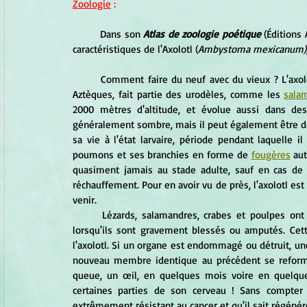
Zoologie
 :
	Dans son 
Atlas de zoologie poétique
 (Éditions
caractéristiques de l'Axolotl (
Ambystoma mexicanum)
	Comment faire du neuf avec du vieux ? L'axolotl a la solution ! Cet animal, appelé "monstre d'eau" par les 
Aztèques, fait partie des urodèles, comme les 
sala
2000 mètres d'altitude, et évolue aussi dans des 
généralement sombre, mais il peut également être dép
sa vie à l'état larvaire, période pendant laquelle i
poumons et ses branchies en forme de 
fougères
 au
quasiment jamais au stade adulte, sauf en cas de
réchauffement. Pour en avoir vu de près, l'axolotl est
venir.
	Lézards, salamandres, crabes et poulpes ont la capacité de faire repousser un membre voire un organe 
lorsqu'ils sont gravement blessés ou amputés. Cett
l'axolotl. Si un organe est endommagé ou détruit, une
nouveau membre identique au précédent se reforme.
queue, un œil, en quelques mois voire en quelques
certaines parties de son cerveau ! Sans compter q
extrêmement résistant au cancer et qu'il sait régénére