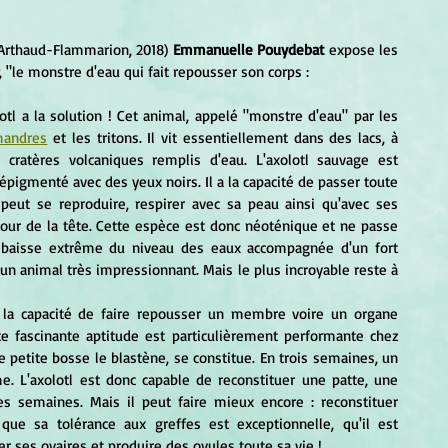
 Arthaud-Flammarion, 2018) 
Emmanuelle Pouydebat 
expose les 
, "le monstre d'eau qui fait repousser son corps :   
mandres
 et les tritons. Il vit essentiellement dans des lacs, à 
cratères volcaniques remplis d'eau. L'axolotl sauvage est 
igmenté avec des yeux noirs. Il a la capacité de passer toute 
l peut se reproduire, respirer avec sa peau ainsi qu'avec ses 
tour de la tête. Cette espèce est donc néoténique et ne passe 
 baisse extrême du niveau des eaux accompagnée d'un fort 
 un animal très impressionnant. Mais le plus incroyable reste à 
e fascinante aptitude est particulièrement performante chez 
 petite bosse le blastène, se constitue. En trois semaines, un 
 L'axolotl est donc capable de reconstituer une patte, une 
 semaines. Mais il peut faire mieux encore : reconstituer 
ue sa tolérance aux greffes est exceptionnelle, qu'il est 
r ses ovaires et produire des ovules toute sa vie !