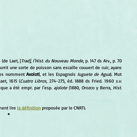
 (de Laet, [
Trad], l'Hist. du Nouveau Monde,
 p. 147 ds Arv., p. 70 
rrit une sorte de poisson sans escaille couuert de cuir, ayans 
 les nomment 
Axolotl
, et les Espagnols 
Iuguete de Agua
). Mot 
aet, 1615 (
Cuatro Libros,
 274-275, éd. 1888 ds Fried. 1960 
s.v. 
èque a été empr. par l'esp. 
ajolote
 (1880, Orozco y Berra, 
Hist. 
ent lire 
la définition
 proposée par le CNRTL
*