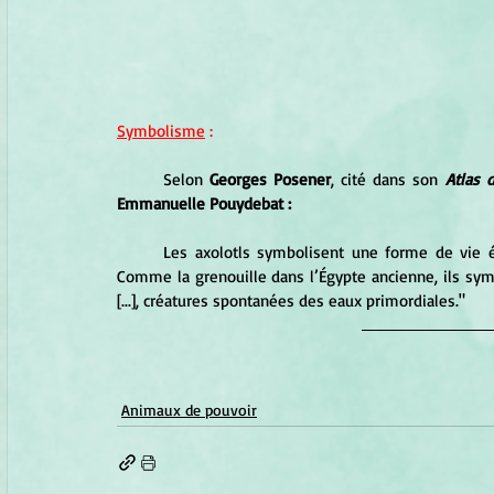
Symbolisme
 :
	Selon 
Georges Posener
, cité dans son 
Atlas 
Emmanuelle Pouydebat :
	Les axolotls symbolisent une forme de vie élémentaire et primitive, présente dès l'apparition de la vie. 
Comme la grenouille dans l’Égypte ancienne, ils sym
[...], créatures spontanées des eaux primordiales."
Animaux de pouvoir