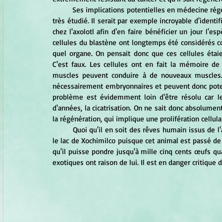
	Ses implications potentielles en médecine régénératrice et sur la fertilité expliquent pourquoi cet animal est 
très étudié. Il serait par exemple incroyable d'identi
chez l'axolotl afin d'en faire bénéficier un jour l'es
cellules du blastène ont longtemps été considérés c
quel organe. On pensait donc que ces cellules étai
C'est faux. Les cellules ont en fait la mémoire de l
muscles peuvent conduire à de nouveaux muscles. 
nécessairement embryonnaires et peuvent donc poten
problème est évidemment loin d'être résolu car l
d'années, la cicatrisation. On ne sait donc absolumen
la régénération, qui implique une prolifération cellul
	Quoi qu'il en soit des rêves humain issus de l'axolotl, nous devrions plus nous préoccuper de sa survie dans 
le lac de Xochimilco puisque cet animal est passé de s
qu'il puisse pondre jusqu'à mille cinq cents œufs qua
exotiques ont raison de lui. Il est en danger critique d