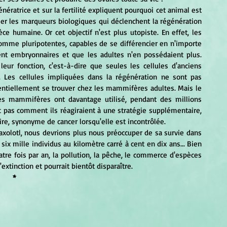
fier les marqueurs biologiques qui déclenchent la régénération 
pèce humaine. Or cet objectif n'est plus utopiste. En effet, les 
omme pluripotentes, capables de se différencier en n'importe 
ent embryonnaires et que les adultes n'en possédaient plus. 
eur fonction, c'est-à-dire que seules les cellules d'anciens 
Les cellules impliquées dans la régénération ne sont pas 
tiellement se trouver chez les mammifères adultes. Mais le 
es mammifères ont davantage utilisé, pendant des millions 
t pas comment ils réagiraient à une stratégie supplémentaire, 
aire, synonyme de cancer lorsqu'elle est incontrôlée.
ix mille individus au kilomètre carré à cent en dix ans... Bien 
tre fois par an, la pollution, la pêche, le commerce d'espèces 
'extinction et pourrait bientôt disparaître.
*