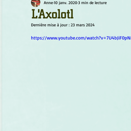
Anne
10 janv. 2020
3 min de lecture
Chamanisme
Champignons
Conscience
Continu
L'Axolotl
Dernière mise à jour :
23 mars 2024
Fleurs
Fleurs de Bach
Géométrie sacrée
Guide
https://www.youtube.com/watch?v=7U4bJiF0p
Objets de pouvoir
Ogham
Petit Peuple
Plantes