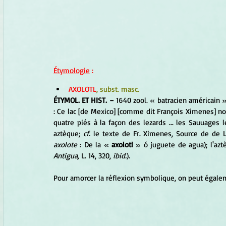
Étymologie
 :
AXOLOTL
, subst. masc.
ÉTYMOL. ET HIST. −
 1640 zool. « batracien américain »
: Ce lac [de Mexico] [comme dit François Ximenes] nou
quatre piés à la façon des lezards ... les Sauuages
aztèque; 
cf.
 le texte de Fr. Ximenes, Source de de L
axolote
 : De la « 
axolotl
 » ó juguete de agua); l'azt
Antigua,
 L. 14, 320, 
ibid.
).
Pour amorcer la réflexion symbolique, on peut égalem