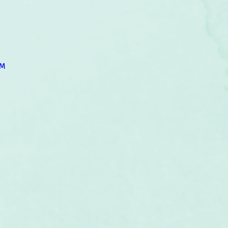
um
Corps humain
Couleurs
Etoiles
Evénements
s
Littérature
Minéraux
Numérologie
NM
Pleines Lunes
Santé
Stages
Tarot