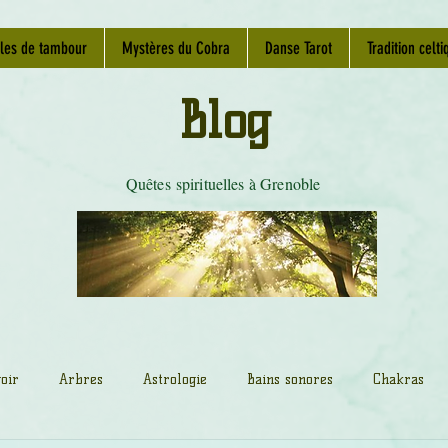
les de tambour
Mystères du Cobra
Danse Tarot
Tradition celti
Blog
Quêtes spirituelles à Grenoble
oir
Arbres
Astrologie
Bains sonores
Chakras