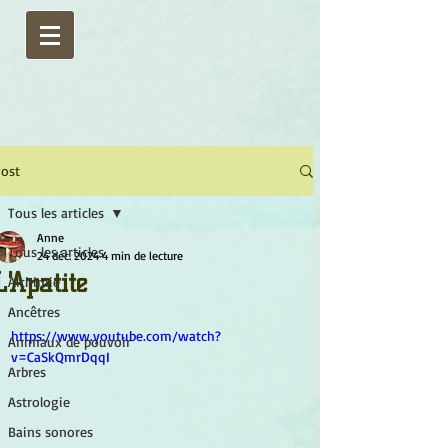
ost
Tous les articles
Anne
Tous les articles
24 déc. 2024
4 min de lecture
L'Apatite
Alchimie
Ancêtres
https://www.youtube.com/watch?
Animaux de pouvoir
v=CaSkQmrDqqI
Arbres
Astrologie
Bains sonores