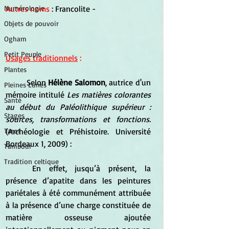
Autres noms 
: Francolite -
Numérologie
Objets de pouvoir
Ogham
Petit Peuple
Usages traditionnels
 :
Plantes
	Selon 
Hélène Salomon
, autrice d'un 
Pleines Lunes
mémoire intitulé 
Les matières colorantes 
Santé
au début du Paléolithique supérieur : 
Stages
sources, transformations et fonctions.
(Archéologie et Préhistoire. Université 
Tarot
Bordeaux 1, 2009) :
Tambour
Tradition celtique
	En effet, jusqu’à présent, la 
présence d’apatite dans les peintures 
pariétales à été communément attribuée 
à la présence d’une charge constituée de 
matière osseuse ajoutée 