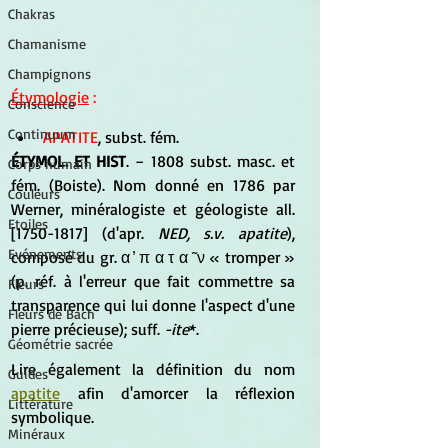
Chakras
Chamanisme
Champignons
Étymologie
 :
Conscience
Continuum
APATITE
, subst. fém.
ÉTYMOL. ET HIST
. −
 1808 subst. masc. et 
Corps humain
fém. (Boiste). Nom donné en 1786 par 
Couleurs
Werner, minéralogiste et géologiste all. 
Etoiles
[1750-1817] (d'apr. 
NED, s.v. apatite
), 
Evénements
composé du gr. α ̓ π α τ α ̃ ν « tromper » 
(p. réf. à l'erreur que fait commettre sa 
Fleurs
transparence qui lui donne l'aspect d'une 
Fleurs de Bach
pierre précieuse); suff. 
-ite
*.
Géométrie sacrée
Lire également la définition du nom 
Guides
apatite
 afin d'amorcer la réflexion 
Littérature
symbolique.
Minéraux