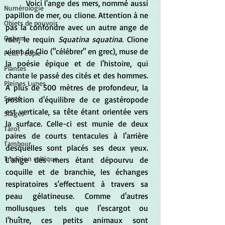
	Voici l'ange des mers, nommé aussi 
Numérologie
papillon de mer, ou clione. Attention à ne 
Objets de pouvoir
pas la confondre avec un autre ange de 
Ogham
mer, le requin 
Squatina squatina
. Clione 
vient de Clio ("célébrer" en grec), muse de 
Petit Peuple
la poésie épique et de l'histoire, qui 
Plantes
chante le passé des cités et des hommes. 
Pleines Lunes
A plus de 500 mètres de profondeur, la 
Santé
position d'équilibre de ce gastéropode 
est verticale, sa tête étant orientée vers 
Stages
la surface. Celle-ci est munie de deux 
Tarot
paires de courts tentacules à l'arrière 
Tambour
desquelles sont placés ses deux yeux. 
Tradition celtique
L'ange des mers étant dépourvu de 
coquille et de branchie, les échanges 
respiratoires s'effectuent à travers sa 
peau gélatineuse. Comme d'autres 
mollusques tels que l'escargot ou 
l'huître, ces petits animaux sont 