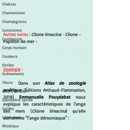
Chakras
Chamanisme
Champignons
Conscience
A
utres noms 
: 
Clione limacina - 
Clione - 
Continuum
Papillon de mer -
Corps humain
Couleurs
Etoiles
Zoologie
 :
Evénements
Fleurs
	Dans son 
Atlas de zoologie 
poétique
 (Éditions Arthaud-Flammarion, 
Fleurs de Bach
2018) 
Emmanuelle Pouydebat 
nous 
Géométrie sacrée
explique les caractéristiques de l'ange 
Guides
des mers (
Clione limacina
) qu'elle 
Littérature
surnomme "l'ange démoniaque" :
Minéraux