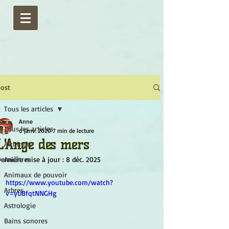
ost
Tous les articles
Anne
Tous les articles
6 janv. 2020
7 min de lecture
L'Ange des mers
Alchimie
ernière mise à jour :
Ancêtres
8 déc. 2025
Animaux de pouvoir
https://www.youtube.com/watch?
Arbres
v=yUBfqtNNGHg
Astrologie
Bains sonores