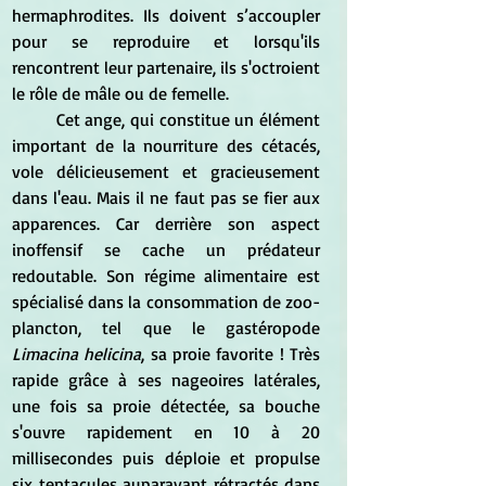
hermaphrodites. Ils doivent s’accoupler 
pour se reproduire et lorsqu'ils 
rencontrent leur partenaire, ils s'octroient 
le rôle de mâle ou de femelle.
	Cet ange, qui constitue un élément 
important de la nourriture des cétacés, 
vole délicieusement et gracieusement 
dans l'eau. Mais il ne faut pas se fier aux 
apparences. Car derrière son aspect 
inoffensif se cache un prédateur 
redoutable. Son régime alimentaire est 
spécialisé dans la consommation de zoo-
plancton, tel que le gastéropode 
Limacina helicina
, sa proie favorite ! Très 
rapide grâce à ses nageoires latérales, 
une fois sa proie détectée, sa bouche 
s'ouvre rapidement en 10 à 20 
millisecondes puis déploie et propulse 
six tentacules auparavant rétractés dans 