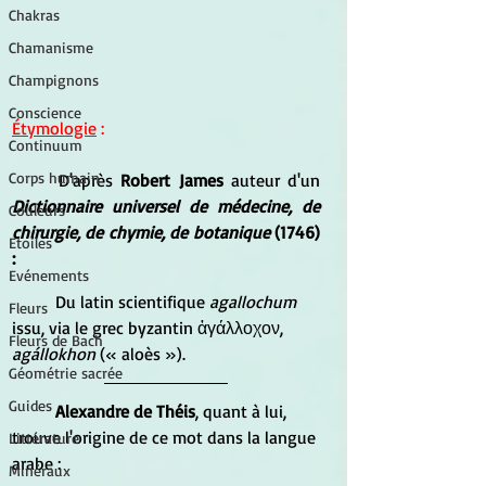
Chakras
Chamanisme
Champignons
Conscience
Étymologie
 :
Continuum
Corps humain
	D'après 
Robert James
 auteur d'un 
Dictionnaire universel de médecine, de 
Couleurs
chirurgie, de chymie, de botanique 
(1746) 
Etoiles
:
Evénements
	Du latin scientifique 
agallochum
Fleurs
issu, via le grec byzantin ἀγάλλοχον, 
Fleurs de Bach
agállokhon
 (« aloès »).
Géométrie sacrée
Guides
Alexandre de Théis
, quant à lui, 
trouve l'origine de ce mot dans la langue 
Littérature
arabe :
Minéraux