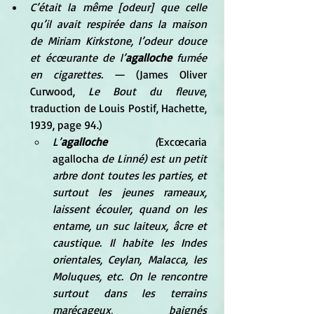
C’était la même [odeur] que celle 
qu’il avait respirée dans la maison 
de Miriam Kirkstone, l’odeur douce 
et écœurante de l’
agalloche
 fumée 
en cigarettes.
 — (James Oliver 
Curwood, 
Le Bout du fleuve
, 
traduction de Louis Postif, Hachette, 
1939, page 94.)
L’
agalloche
 (
Excœcaria 
agallocha
 de Linné) est un petit 
arbre dont toutes les parties, et 
surtout les jeunes rameaux, 
laissent écouler, quand on les 
entame, un suc laiteux, âcre et 
caustique. Il habite les Indes 
orientales, Ceylan, Malacca, les 
Moluques, etc. On le rencontre 
surtout dans les terrains 
marécageux, baignés 