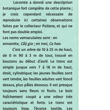
	Lecomte a donné une description 
botanique fort complète de cette plante ; 
je crois cependant nécessaire de 
reproduire ici certaines observations 
faites par le collecteur Poilane, et qui ne 
font pas double emploi.
Les noms vernaculaires sont : en 
annamite,
 Câij gio
 ; en moi, 
Ca heo
.
	C'est un arbre de 10 à 25 m de haut, 
de 0 m 90 à 3 m de tour, trouvé en 
boutons au début d'avril. Le tronc est 
simple jusque vers 7 à 18 m de haut, 
droit, cylindrique; les jeunes feuilles sont 
vert tendre, les feuilles adultes vert foncé 
dessus, plus pâles dessous. Il est presque 
toujours sans fleurs ni fruits. Le bois 
fraîchement coupé a une odeur très 
caractéristique et forte. Le tronc est 
toujours lisse, l'écorce textile. Les 