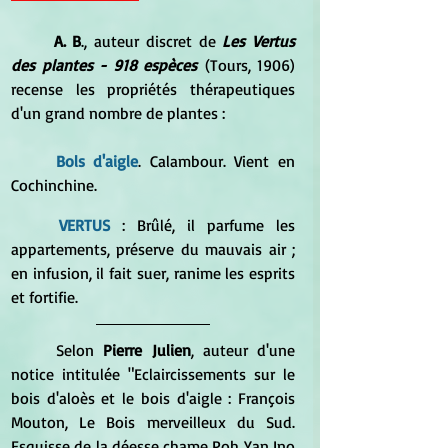
	A. B
., auteur discret de 
Les Vertus 
des plantes - 918 espèces
 (Tours, 1906) 
recense les propriétés thérapeutiques 
d'un grand nombre de plantes :
Bols d'aigle
. Calambour. Vient en 
Cochinchine. 
VERTUS 
: Brûlé, il parfume les 
appartements, préserve du mauvais air ; 
en infusion, il fait suer, ranime les esprits 
et fortifie.
	Selon 
Pierre Julien
, auteur d'une 
notice intitulée "Eclaircissements sur le 
bois d'aloès et le bois d'aigle : François 
Mouton, Le Bois merveilleux du Sud. 
Esquisse de la déesse chame Poh Yan Ino 