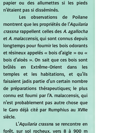
papier ou des allumettes si les pieds 
n'étaient pas si disséminés.
	Les observations de Poilane 
montrent que les propriétés de l'
Aquilaria 
crassna
 rappellent celles des 
A. agallocha 
et 
A. malaccensis
, qui sont connus depuis 
longtemps pour fournir les bois odorants 
et résineux appelés « bois d'aigle » ou « 
bois d'aloès ». On sait que ces bois sont 
brûlés en Extrême-Orient dans les 
temples et les habitations, et qu'ils 
faisaient jadis partie d'un certain nombre 
de préparations thérapeutiques; le plus 
connu est fourni par l'A. malaccensis, qui 
n'est probablement pas autre chose que 
le Garo déjà cité par Rumphius au XVIIe 
siècle.
	L'
Aquilaria crassn
a se rencontre en 
forêt, sur sol rocheux, vers 8 à 900 m 