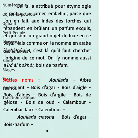
Numérologie
	On lui a attribué pour étymologie 
le mot « ? », orner, embellir ; parce que 
Objets de pouvoir
l'on en fait aux Indes des torches qui 
Ogham
répandent en brûlant un parfum exquis, 
Petit Peuple
et qui sont un grand objet de luxe en ce 
Plantes
pays. Mais comme on le nomme en arabe 
(
àghàloùdjy
), c'est là qu'il faut chercher 
Pleines Lunes
l'origine de ce mot. On l'y nomme aussi 
Santé
a'ùd âl bokhôr
, bois de parfum.
Stages
Tarot
Autres noms
 : 
 Aquilaria -
 Arbre 
aveuglant - Bois d'agar - Bois d'aigle - 
Tambour
Bois d'aloès - Bois d'argile - Bois de 
Tradition celtique
gélose - Bois de oud - Calambour - 
Calembac faux - Calembouc -
Aquilaria crassna 
- Bois d'agar - 
Bois-parfum -
*