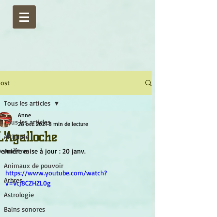
ost
Tous les articles
Anne
Tous les articles
28 oct. 2021
8 min de lecture
L'Agalloche
Alchimie
ernière mise à jour :
Ancêtres
20 janv.
Animaux de pouvoir
https://www.youtube.com/watch?
Arbres
v=Vcj8CZHZL0g
Astrologie
Bains sonores