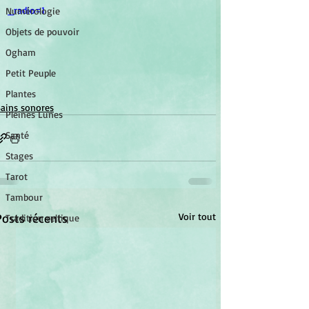
_radio=1
Numérologie
Objets de pouvoir
Ogham
Petit Peuple
Plantes
ains sonores
Pleines Lunes
Santé
Stages
Tarot
Tambour
Posts récents
Voir tout
Tradition celtique