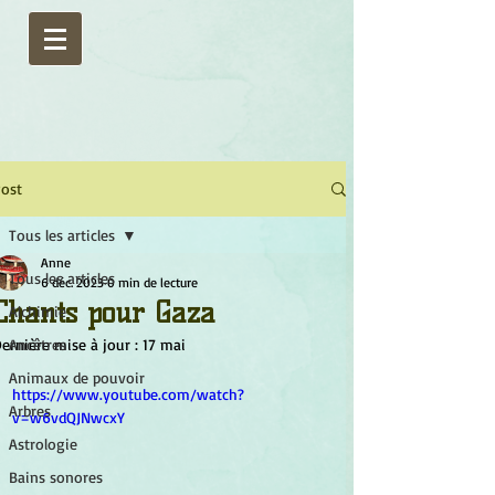
ost
Tous les articles
Anne
Tous les articles
6 déc. 2023
0 min de lecture
Chants pour Gaza
Alchimie
ernière mise à jour :
Ancêtres
17 mai
Animaux de pouvoir
https://www.youtube.com/watch?
Arbres
v=w6vdQJNwcxY
Astrologie
Bains sonores