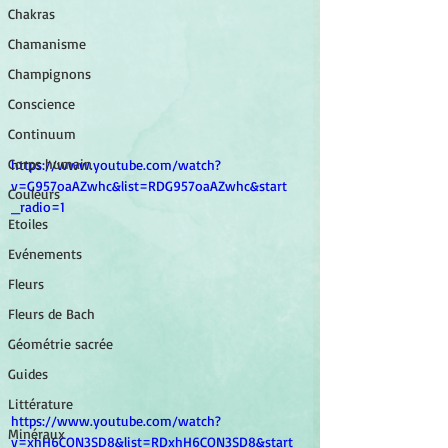
Chakras
Chamanisme
Champignons
Conscience
Continuum
Corps humain
https://www.youtube.com/watch?
v=G957oaAZwhc&list=RDG957oaAZwhc&start
Couleurs
_radio=1
Etoiles
Evénements
Fleurs
Fleurs de Bach
Géométrie sacrée
Guides
Littérature
https://www.youtube.com/watch?
Minéraux
v=xhH6CON3SD8&list=RDxhH6CON3SD8&start