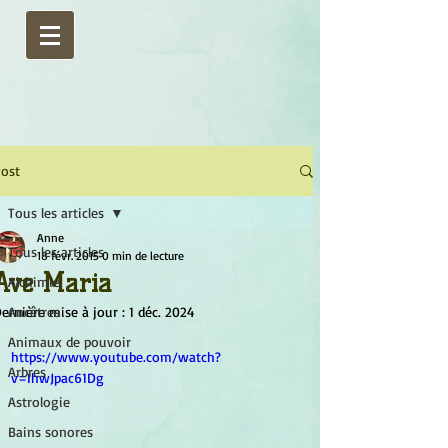
ost
Tous les articles
Anne
Tous les articles
18 févr. 2015
0 min de lecture
Ave Maria
Alchimie
ernière mise à jour :
Ancêtres
1 déc. 2024
Animaux de pouvoir
https://www.youtube.com/watch?
Arbres
v=IhwJpac61Dg
Astrologie
Bains sonores