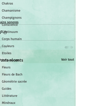
Chakras
Chamanisme
Champignons
ains sonores
Conscience
Continuum
Corps humain
Couleurs
Etoiles
Posts récents
Voir tout
Evénements
Fleurs
Fleurs de Bach
Géométrie sacrée
Guides
Littérature
Minéraux