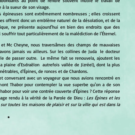
abondants au point de rendre souvent inutile le travail de 
re à la sueur de son visage.
es offrent donc un emblème naturel de la désolation, et de la 
ique, ne présente aujourd'hui en bien des endroits que des 
 souffrir tout particulièrement de la malédiction de l'Éternel.
vons jamais vu ailleurs. Sur les collines de Juda  le docteur 
cile de passer outre.  Le même fait se renouvela, ajoutent les 
plaine d'Esdraëlon  autrefois vallée de Jizréel), dont la plus 
étrables, d'Épines, de ronces et de Chardons.
 mont Thabor pour contempler la vue superbe qu'on a de son 
Thabor pour voir une contrée couverte d'Épines ? Cette réponse 
ge rendu à la vérité de la Parole de Dieu : 
Les Épines et les 
 toutes les maisons de plaisir et sur la ville qui est dans la 
*