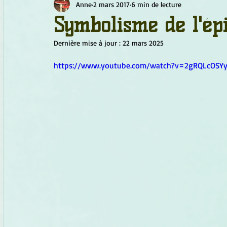
Anne
2 mars 2017
6 min de lecture
Chamanisme
Champignons
Conscience
Continu
Symbolisme de l'ép
Dernière mise à jour :
22 mars 2025
Fleurs
Fleurs de Bach
Géométrie sacrée
Guide
https://www.youtube.com/watch?v=2gRQLcOSY
Objets de pouvoir
Ogham
Petit Peuple
Plantes