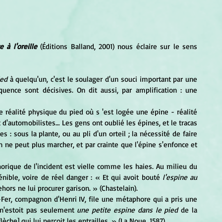
e à l'oreille
 (Éditions Balland, 2001) nous éclaire sur le sens 
ied
 à quelqu'un, c'est le soulager d'un souci important par une 
uence sont décisives. On dit aussi, par amplification : une 
 réalité physique du pied où s 'est logée une épine - réalité 
d'automobilistes… Les gens ont oublié les épines, et le tracas 
 : sous la plante, ou au pli d'un orteil ; la nécessité de faire 
on ne peut plus marcher, et par crainte que l'épine s'enfonce et 
rique de l'incident est vielle comme les haies. Au milieu du 
nible, voire de réel danger :
 « Et qui avoit bouté
 l'espine au 
ehors ne lui procurer garison. » (Chastelain).
 n'estoit pas seulement 
une petite espine dans le pied
 de la 
èche] qui lui perçoit les entrailles. » (La Noue, 1587).