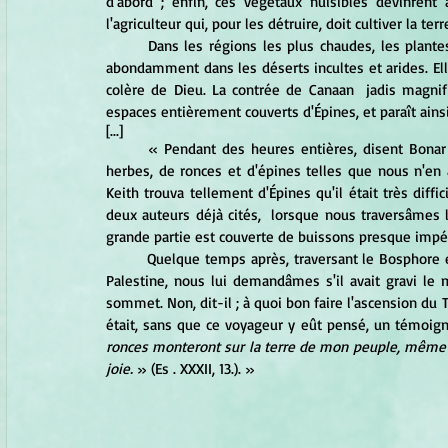
d'abord ; enfin, ces végétaux nuisibles devinrent 
l'agriculteur qui, pour les détruire, doit cultiver la ter
	Dans les régions les plus chaudes, les plantes épineuses sont extrêmement nombreuses ; elles croissent 
abondamment dans les déserts incultes et arides. Ell
colère de Dieu. La contrée de Canaan  jadis magnif
espaces entièrement couverts d'Épines, et paraît ainsi
[...]
	« Pendant des heures entières, disent Bonar et Mc Cheyne, nous traversâmes des champs de mauvaises 
herbes, de ronces et d'épines telles que nous n'en a
Keith trouva tellement d'Épines qu'il était très diffi
deux auteurs déjà cités,  lorsque nous traversâmes la 
grande partie est couverte de buissons presque impén
	Quelque temps après, traversant le Bosphore et conversant avec un voyageur que nous avions rencontré en 
Palestine, nous lui demandâmes s'il avait gravi le
sommet. Non, dit-il ; à quoi bon faire l'ascension du 
était, sans que ce voyageur y eût pensé, un témoigna
ronces monteront sur la terre de mon peuple, même sur
joie.
 » (Es . XXXII, 13.). » 