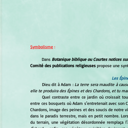
Symbolisme
 :
	Dans 
Botanique biblique ou Courtes notices su
Comité des publications religieuses
 propose une synt
Les Épin
	Dieu dit à Adam : 
La terre sera maudite à cause
elle te produira des Épines et des Chardons, et tu m
	Quel contraste entre ce jardin où croissait tout arbre agréable à la vue et dont le fruit était bon à manger, 
entre ces bosquets où Adam s'entretenait avec son 
Chardons, image des peines et des soucis de notre vie
dans le paradis terrestre, mais en petit nombre. Lor
du terrain, une végétation désordonnée remplaça l'