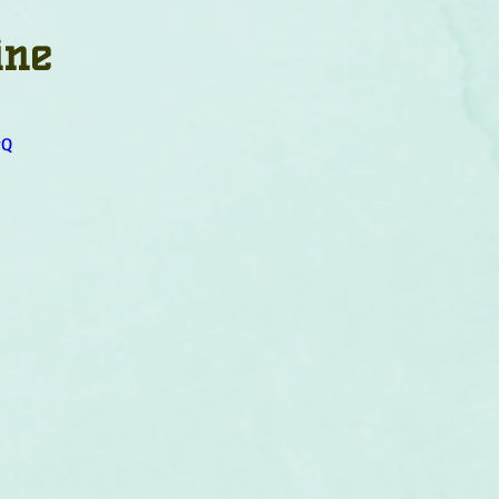
um
Corps humain
Couleurs
Etoiles
Evénements
ine
s
Littérature
Minéraux
Numérologie
yQ
Pleines Lunes
Santé
Stages
Tarot