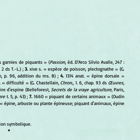
s garnies de piquants » (
Passion
, éd. D'Arco Silvio Avalle, 247 : 
, 2 ds T.-L.) ; 
3.
 xive s. « espèce de poisson, plectognathe » (G. 
n, p. 96, addition du ms. B) ; 
4. 
1314 anat. « épine dorsale » 
. « difficulté » (G. Chastellain, 
Chron.
, 1. 6, chap. 93 ds 
Œuvres
, 
oire d'espine (Belleforest, 
Secrets de la vraye agriculture
, Paris, 
ore
 t. 5, p. 43) ; 
7.
 1660 « piquant de certains animaux » (Oudin 
 « épine, arbuste ou plante épineuse; piquant d'animaux, épine 
ion symbolique.
*