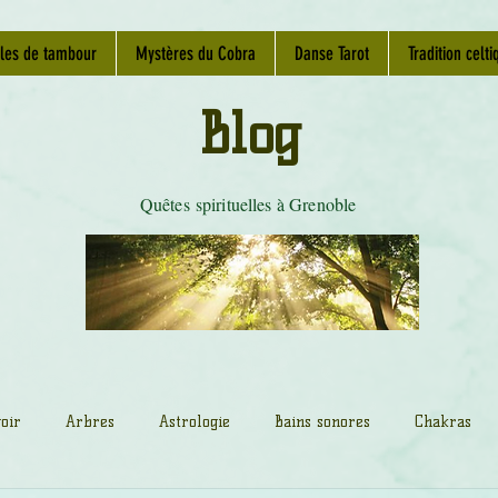
les de tambour
Mystères du Cobra
Danse Tarot
Tradition celti
Blog
Quêtes spirituelles à Grenoble
oir
Arbres
Astrologie
Bains sonores
Chakras