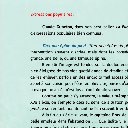
Expressions populaires
 :
Claude Duneton
, dans son best-seller 
La Puc
d'expressions populaires bien connues : 
Tirer une épine du pied 
: 
T
irer une épine du p
intervention souvent discrète mais dont les conséq
grande, une belle, ou une fameuse épine.
Bien sûr l'image est fondée sur la douloureuse
bien éloignée de nos vies quotidiennes de citadins et 
de les enlever, parfois en des endroits mal accessibles
appel à son voisin pour l'ôter au plus vite, parce qu'
provoque un abcès n'est lus qu'un lointain souvenir.
Comme on peut s'y attendre, la valeur métapho
XVe siècle, on l'emploie déjà au sens de situation pé
pied
 de son enfant, maintenant ne l'en sçavoit tirer d
	A la fin du siècle suivant, le capitaine Bras-de-Fer, compagnon d'Henri IV, file une métaphore qui a pris une 
belle ampleur dans l'abstraction : « Que ladite vile
France, ains [mais] plustost une trop grosse sagette [fl