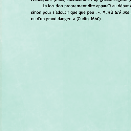
	La locution proprement dite apparaît au début du XVIIe siècle, dans un sens qui a fort peu évolué depuis lors, 
sinon pour s'adoucir quelque peu : « 
Il m'a tiré un
ou d'un grand danger. » (Oudin, 1640).