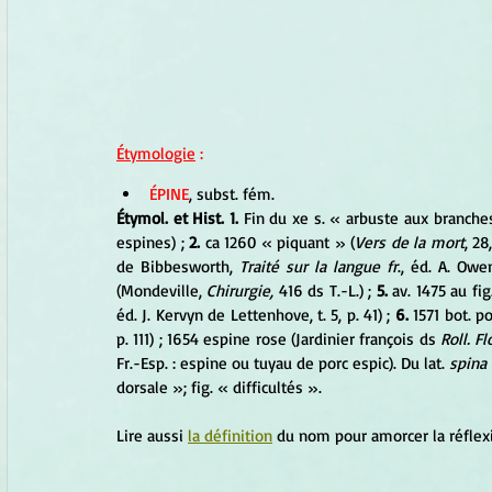
Étymologie
 :
ÉPINE
, subst. fém. 
Étymol. et Hist. 1.
 Fin du xe s. « arbuste aux branche
espines) ; 
2.
 ca 1260 « piquant » (
Vers de la mort
, 28
de Bibbesworth, 
Traité sur la langue fr
., éd. A. Owe
(Mondeville, 
Chirurgie,
 416 ds T.-L.) ; 
5.
 av. 1475 au fig
éd. J. Kervyn de Lettenhove, t. 5, p. 41) ; 
6. 
1571 bot. p
p. 111) ; 1654 espine rose (Jardinier françois ds 
Roll. Fl
Fr.-Esp. : espine ou tuyau de porc espic). Du lat. 
spina
dorsale »; fig. « difficultés ».
Lire aussi 
la définition
 du nom pour amorcer la réflex