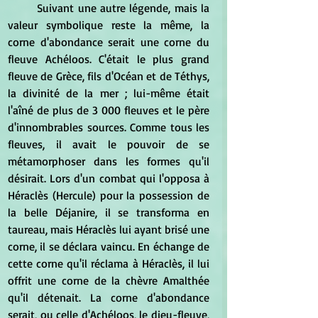
	Suivant une autre légende, mais la 
valeur symbolique reste la même, la 
corne d'abondance serait une corne du 
fleuve Achéloos. C'était le plus grand 
fleuve de Grèce, fils d'Océan et de Téthys, 
la divinité de la mer ; lui-même était 
l'aîné de plus de 3 000 fleuves et le père 
d'innombrables sources. Comme tous les 
fleuves, il avait le pouvoir de se 
métamorphoser dans les formes qu'il 
désirait. Lors d'un combat qui l'opposa à 
Héraclès (Hercule) pour la possession de 
la belle Déjanire, il se transforma en 
taureau, mais Héraclès lui ayant brisé une 
corne, il se déclara vaincu. En échange de 
cette corne qu'il réclama à Héraclès, il lui 
offrit une corne de la chèvre Amalthée 
qu'il détenait. La corne d'abondance 
serait, ou celle d'Achéloos, le dieu-fleuve, 