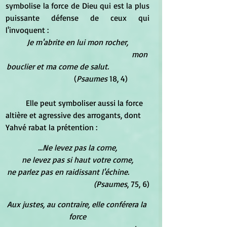
symbolise la force de Dieu qui est la plus 
puissante défense de ceux qui 
l'invoquent :
Je m'abrite en lui mon rocher,
mon 
bouclier et ma corne de salut.
		   (
Psaumes
 18, 4)
	Elle peut symboliser aussi la force 
altière et agressive des arrogants, dont 
Yahvé rabat la prétention :
...Ne levez pas la corne,
ne levez pas si haut votre corne,
ne parlez pas en raidissant l'échine.          
                          (Psaumes
, 75, 6)
Aux justes, au contraire, elle conférera la 
force