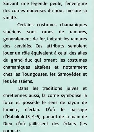
Suivant une légende peule, l'envergure 
des cornes noueuses du bouc mesure sa 
virilité.
	Certains costumes chamaniques 
sibériens sont ornés de ramures, 
généralement de fer, imitant les ramures 
des cervidés. Ces attributs semblent 
jouer un rôle équivalent à celui des ailes 
du grand-duc qui ornent les costumes 
chamaniques altaïens et notamment 
chez les Toungouses, les Samoyèdes et 
les Lénisséens.
	Dans les traditions juives et 
chrétiennes aussi, la corne symbolise la 
force et possède le sens de rayon de 
lumière, d'éclair. D'où le passage 
d'Habakuk (3, 4-5), parlant de la main de 
Dieu d'où jaillissent des éclairs (les 
cornes) :