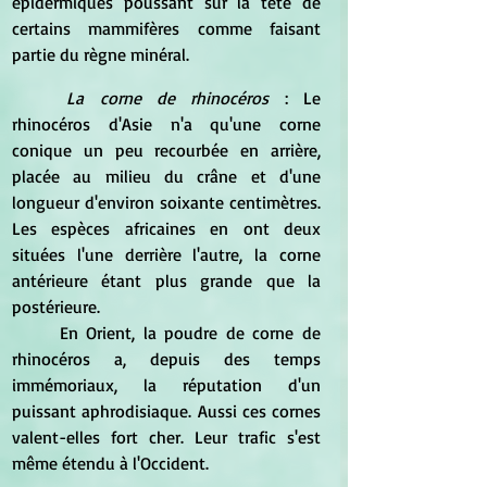
épidermiques poussant sur la tête de 
certains mammifères comme faisant 
partie du règne minéral. 
La corne de rhinocéros
 : Le 
rhinocéros d'Asie n'a qu'une corne 
conique un peu recourbée en arrière, 
placée au milieu du crâne et d'une 
longueur d'environ soixante centimètres. 
Les espèces africaines en ont deux 
situées l'une derrière l'autre, la corne 
antérieure étant plus grande que la 
postérieure. 
	En Orient, la poudre de corne de 
rhinocéros a, depuis des temps 
immémoriaux, la réputation d'un 
puissant aphrodisiaque. Aussi ces cornes 
valent-elles fort cher. Leur trafic s'est 
même étendu à l'Occident. 