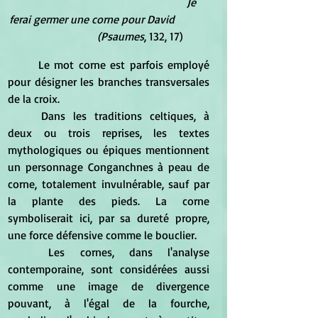
                                                           Je 
ferai germer une corne pour David            
                      (Psaumes
, 132, 17)
	Le mot corne est parfois employé 
pour désigner les branches transversales 
de la croix.
	Dans les traditions celtiques, à 
deux ou trois reprises, les textes 
mythologiques ou épiques mentionnent 
un personnage Conganchnes à peau de 
corne, totalement invulnérable, sauf par 
la plante des pieds. La corne 
symboliserait ici, par sa dureté propre, 
une force défensive comme le bouclier.
	Les cornes, dans l'analyse 
contemporaine, sont considérées aussi 
comme une image de divergence 
pouvant, à l'égal de la fourche, 