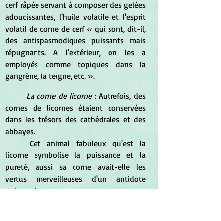
cerf râpée servant à composer des gelées 
adoucissantes, l'huile volatile et l'esprit 
volatil de corne de cerf « qui sont, dit-il, 
des antispasmodiques puissants mais 
répugnants. A l'extérieur, on les a 
employés comme topiques dans la 
gangrène, la teigne, etc. ». 
	La corne de licorne
 : Autrefois, des 
cornes de licornes étaient conservées 
dans les trésors des cathédrales et des 
abbayes. 
	Cet animal fabuleux qu'est la 
licorne symbolise la puissance et la 
pureté, aussi sa corne avait-elle les 
vertus merveilleuses d'un antidote 
universel. 
	En réalité, ces longues cornes, 
pointues à l'extrémité et torsadées en 