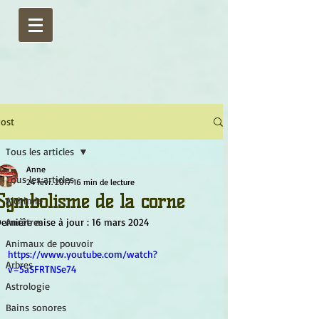
ost
Tous les articles
Anne
Tous les articles
24 févr. 2017
16 min de lecture
Symbolisme de la corne
Alchimie
ernière mise à jour :
Ancêtres
16 mars 2024
Animaux de pouvoir
https://www.youtube.com/watch?
Arbres
v=5aSFRTNSe74
Astrologie
Bains sonores