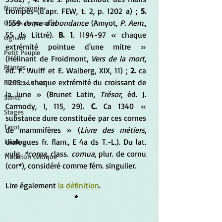
Numérologie
trompés (d'apr. FEW, t. 2, p. 1202 a) ; 
5.
1559 
corne d'abondance
 (Amyot, 
P. Aem
., 
Objets de pouvoir
55 ds Littré). 
B. 1
. 1194-97 « chaque 
Ogham
extrémité pointue d'une mitre » 
Petit Peuple
(Hélinant de Froidmont, 
Vers de la mort
, 
Plantes
éd. F. Wulff et E. Walberg, XIX, 11) ; 
2.
 ca 
1265 « chaque extrémité du croissant de 
Pleines Lunes
la lune » (Brunet Latin, 
Trésor
, éd. J. 
Santé
Carmody, I, 115, 29).
 C.
 Ca 1340 « 
Stages
substance dure constituée par ces cornes 
Tarot
de mammifères » (
Livre des métiers
, 
dialogues fr. flam., E 4a ds T.-L.). Du lat. 
Tambour
vulg. 
*corna,
 class. 
cornua
, plur. de cornu 
Tradition celtique
(cor*), considéré comme fém. singulier.
Lire également 
la définition
.
*