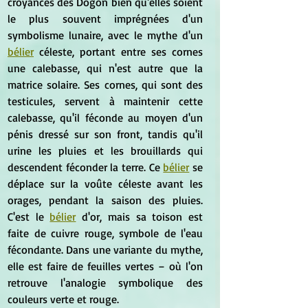
croyances des Dogon bien qu'elles soient 
le plus souvent imprégnées d'un 
symbolisme lunaire, avec le mythe d'un 
bélier
 céleste, portant entre ses cornes 
une calebasse, qui n'est autre que la 
matrice solaire. Ses cornes, qui sont des 
testicules, servent à maintenir cette 
calebasse, qu'il féconde au moyen d'un 
pénis dressé sur son front, tandis qu'il 
urine les pluies et les brouillards qui 
descendent féconder la terre. Ce 
bélier
 se 
déplace sur la voûte céleste avant les 
orages, pendant la saison des pluies. 
C'est le 
bélier
 d'or, mais sa toison est 
faite de cuivre rouge, symbole de l'eau 
fécondante. Dans une variante du mythe, 
elle est faire de feuilles vertes – où l'on 
retrouve l'analogie symbolique des 
couleurs verte et rouge.