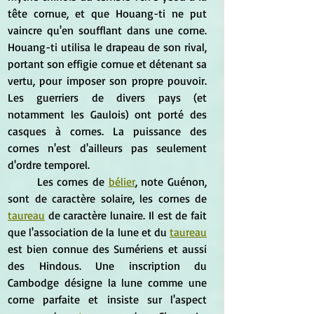
tête cornue, et que Houang-ti ne put 
vaincre qu'en soufflant dans une corne. 
Houang-ti utilisa le drapeau de son rival, 
portant son effigie cornue et détenant sa 
vertu, pour imposer son propre pouvoir. 
Les guerriers de divers pays (et 
notamment les Gaulois) ont porté des 
casques à cornes. La puissance des 
cornes n'est d'ailleurs pas seulement 
d'ordre temporel.
	Les cornes de 
bélier
, note Guénon, 
sont de caractère solaire, les cornes de 
taureau
 de caractère lunaire. Il est de fait 
que l'association de la lune et du 
taureau
est bien connue des Sumériens et aussi 
des Hindous. Une inscription du 
Cambodge désigne la lune comme une 
corne parfaite et insiste sur l'aspect 