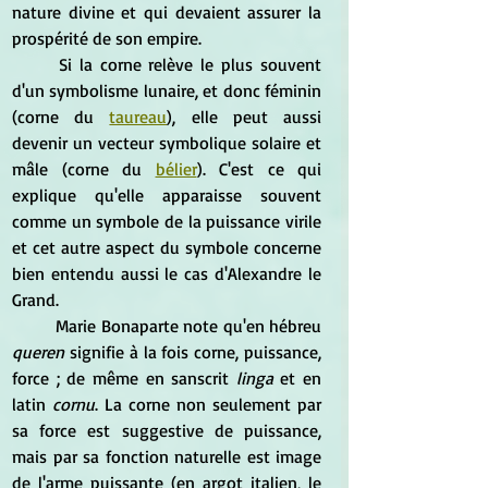
nature divine et qui devaient assurer la 
prospérité de son empire.
	Si la corne relève le plus souvent 
d'un symbolisme lunaire, et donc féminin 
(corne du 
taureau
), elle peut aussi 
devenir un vecteur symbolique solaire et 
mâle (corne du 
bélier
). C'est ce qui 
explique qu'elle apparaisse souvent 
comme un symbole de la puissance virile 
et cet autre aspect du symbole concerne 
bien entendu aussi le cas d'Alexandre le 
Grand.
	Marie Bonaparte note qu'en hébreu
queren
 signifie à la fois corne, puissance, 
force ; de même en sanscrit 
linga
 et en 
latin 
cornu
. La corne non seulement par 
sa force est suggestive de puissance, 
mais par sa fonction naturelle est image 
de l'arme puissante (en argot italien, le 