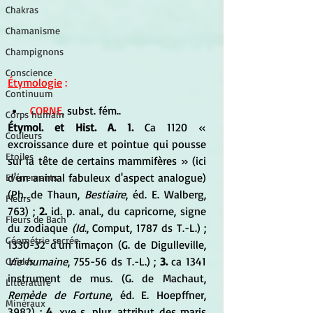
Chakras
Chamanisme
Champignons
Conscience
Étymologie
 :
Continuum
CORNE
, subst. fém.. 
Corps humain
Étymol. et Hist. A. 1.
 Ca 1120 « 
Couleurs
excroissance dure et pointue qui pousse 
Etoiles
sur la tête de certains mammifères » (ici 
d'un animal fabuleux d'aspect analogue) 
Evénements
(Ph. de Thaun, 
Bestiaire
, éd. E. Walberg, 
Fleurs
763) ;
 2.
 id. p. anal., du capricorne, signe 
Fleurs de Bach
du zodiaque 
(Id
., Comput, 1787 ds T.-L.) ; 
Géométrie sacrée
1330-32 d'un limaçon (G. de Digulleville, 
Vie humaine
, 755-56 ds T.-L.) ; 
3.
 ca 1341 
Guides
instrument de mus. (G. de Machaut, 
Littérature
Remède de Fortune
, éd. E. Hoepffner, 
Minéraux
3982) ; 
4.
 xve s. plur. attribut des maris 