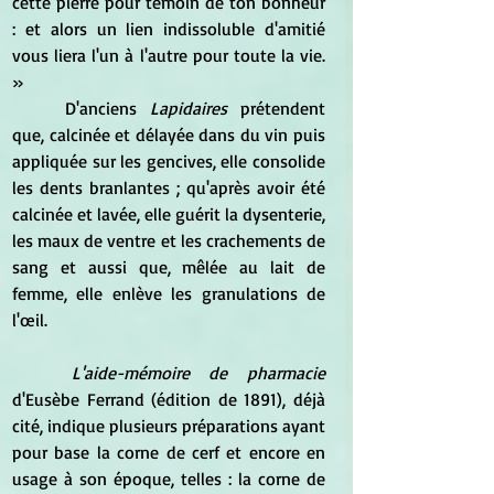
cette pierre pour témoin de ton bonheur 
: et alors un lien indissoluble d'amitié 
vous liera l'un à l'autre pour toute la vie. 
» 
	D'anciens 
Lapidaires 
prétendent 
que, calcinée et délayée dans du vin puis 
appliquée sur les gencives, elle consolide 
les dents branlantes ; qu'après avoir été 
calcinée et lavée, elle guérit la dysenterie, 
les maux de ventre et les crachements de 
sang et aussi que, mêlée au lait de 
femme, elle enlève les granulations de 
l'œil.
L'aide-mémoire de pharmacie 
d'Eusèbe Ferrand (édition de 1891), déjà 
cité, indique plusieurs préparations ayant 
pour base la corne de cerf et encore en 
usage à son époque, telles : la corne de 