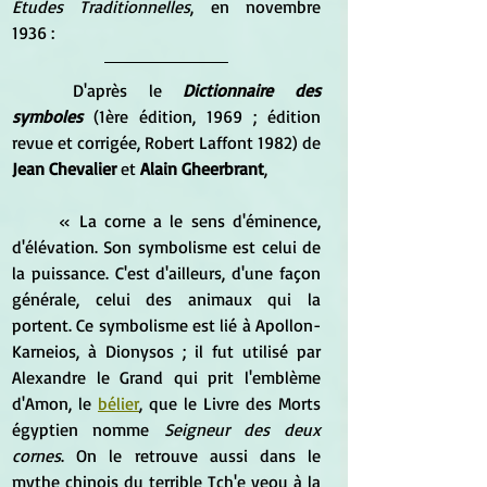
Études Traditionnelles
, en novembre 
1936 :
	D'après le 
Dictionnaire des 
symboles
 (1ère édition, 1969 ; édition 
revue et corrigée, Robert Laffont 1982) de
Jean Chevalier
 et 
Alain Gheerbrant
, 
	« La corne a le sens d'éminence, 
d'élévation. Son symbolisme est celui de 
la puissance. C'est d'ailleurs, d'une façon 
générale, celui des animaux qui la 
portent. Ce symbolisme est lié à Apollon-
Karneios, à Dionysos ; il fut utilisé par 
Alexandre le Grand qui prit l'emblème 
d'Amon, le 
bélier
, que le Livre des Morts 
égyptien nomme 
Seigneur des deux 
cornes
. On le retrouve aussi dans le 
mythe chinois du terrible Tch'e yeou à la 