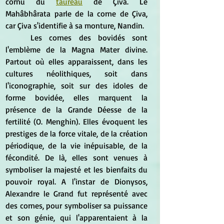
cornu du 
taureau
 de Çiva. Le 
Mahâbhârata parle de la corne de Çiva, 
car Çiva s'identifie à sa monture, Nandin.
	Les cornes des bovidés sont 
l'emblème de la Magna Mater divine. 
Partout où elles apparaissent, dans les 
cultures néolithiques, soit dans 
l'iconographie, soit sur des idoles de 
forme bovidée, elles marquent la 
présence de la Grande Déesse de la 
fertilité (O. Menghin). Elles évoquent les 
prestiges de la force vitale, de la création 
périodique, de la vie inépuisable, de la 
fécondité. De là, elles sont venues à 
symboliser la majesté et les bienfaits du 
pouvoir royal. A l'instar de Dionysos, 
Alexandre le Grand fut représenté avec 
des cornes, pour symboliser sa puissance 
et son génie, qui l'apparentaient à la 