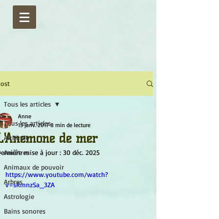
ost
Tous les articles
Anne
Tous les articles
15 janv. 2017
8 min de lecture
L'Anémone de mer
Alchimie
ernière mise à jour :
Ancêtres
30 déc. 2025
Animaux de pouvoir
https://www.youtube.com/watch?
Arbres
v=sRmnzSa_3ZA
Astrologie
Bains sonores