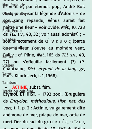
Numérologie
le vent », par étymol. pop., André Bot. 
1956, p. 31 ; sur la légende d'Adonis − de 
Objets de pouvoir
son sang répandu, Vénus aurait fait 
Ogham
naître une fleur − voir Ovide, 
Mét
., 10, 728 
Petit Peuple
ds 
TLL
 s.v., 40, 32 ; voir aussi adonis*) ; − 
Plantes
soit directement de α ́ ν ε μ ο ς (parce 
que la fleur s'ouvre au moindre vent, 
Pleines Lunes
Bailly ; cf. Pline,
 Nat
., 165 ds 
TLL
 s.v., 40, 
Santé
27) ou s'effeuille facilement (?) (P. 
Stages
Chantraine, 
Dict. étymol. de la lang. gr
., 
Tarot
Paris, Klincksieck, t. 1, 1968).
Tambour
ACTINIE
, subst. fém. 
Tradition celtique
Étymol. ET HIST.
 − 1792 zool. (Bruguière 
ds 
Encyclop. méthodique, Hist. nat. des 
vers
, t. 1, p. 2 : Actinie, vulgairement dite 
anémone de mer, priape de mer, ortie de 
mer). Dér. du rad. du gr. α ̓ κ τ ι ́ ς, -ι ̃ ν ο ς 
« rayon » dep. 
Iliade
, 10, 547 ds Bailly 