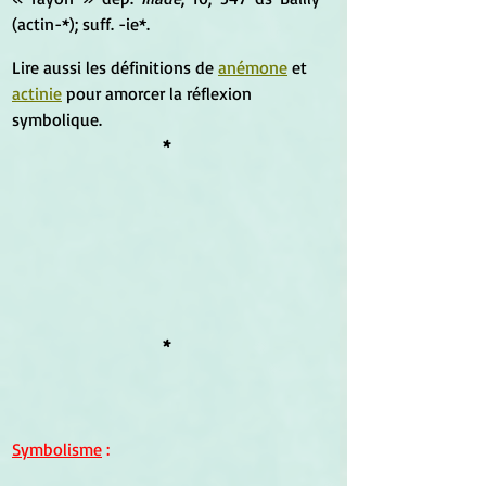
(actin-*); suff. -ie*.
Lire aussi les définitions de 
anémon
e
 et 
actinie
 pour amorcer la réflexion 
symbolique.
*
*
Symbolisme
 :