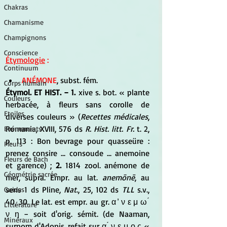
Chakras
Chamanisme
Champignons
Conscience
Étymologie
 :
Continuum
ANÉMONE
, subst. fém. 
Corps humain
Étymol. ET HIST. − 1.
 xive s. bot. « plante 
Couleurs
herbacée, à fleurs sans corolle de 
Etoiles
diverses couleurs » (
Recettes médicales
, 
Romania, XVIII, 576 ds 
R. Hist. litt. Fr.
 t. 2, 
Evénements
p. 113 : Bon bevrage pour quasseüre : 
Fleurs
prenez consire ... consoude ... anemoine 
Fleurs de Bach
et garence) ; 
2.
 1814 zool. anémone de 
Géométrie sacrée
mer, supra. Empr. au lat. 
anemōnē
, au 
sens 1 ds Pline, 
Nat
., 25, 102 ds 
TLL
 s.v., 
Guides
40, 30. Le lat. est empr. au gr. α ̓ ν ε μ ω ́ 
Littérature
ν η − soit d'orig. sémit. (de Naaman, 
Minéraux
surnom d'Adonis, refait sur α ́ ν ε μ ο ς « 