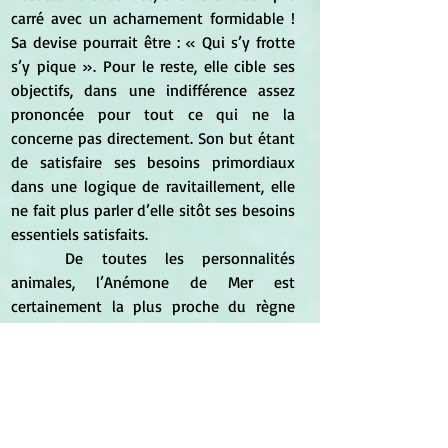
carré avec un acharnement formidable ! 
Sa devise pourrait être : « Qui s’y frotte 
s’y pique ». Pour le reste, elle cible ses 
objectifs, dans une indifférence assez 
prononcée pour tout ce qui ne la 
concerne pas directement. Son but étant 
de satisfaire ses besoins primordiaux 
dans une logique de ravitaillement, elle 
ne fait plus parler d’elle sitôt ses besoins 
essentiels satisfaits.
	De toutes les personnalités 
animales, l’Anémone de Mer est 
certainement la plus proche du règne 
Végétal: Elle est calme, simple, 
imperturbable. Dans la vie, elle préfère 
occuper un emploi stable qui lui apporte 
une sécurité immédiate. Socialement, elle 
peut donner un citoyen solide, pratique, 