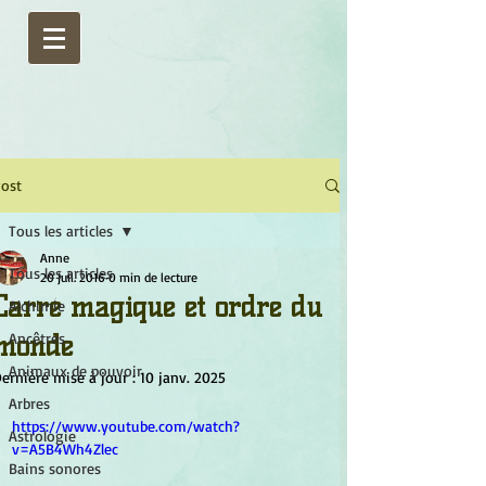
ost
Tous les articles
Anne
Tous les articles
20 juil. 2016
0 min de lecture
Carré magique et ordre du
Alchimie
monde
Ancêtres
Animaux de pouvoir
ernière mise à jour :
10 janv. 2025
Arbres
https://www.youtube.com/watch?
Astrologie
v=A5B4Wh4Zlec
Bains sonores