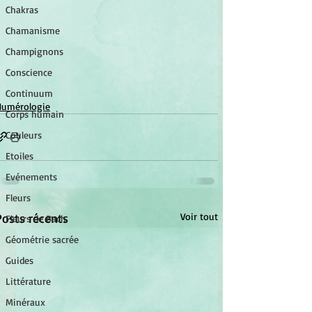
Chakras
Chamanisme
Champignons
Conscience
Continuum
Numérologie
Corps humain
Couleurs
Etoiles
Evénements
Fleurs
Posts récents
Voir tout
Fleurs de Bach
Géométrie sacrée
Guides
Littérature
Minéraux