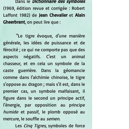
	Dans le 
Dictionnaire des symboles 
(1969, édition revue et corrigée : Robert 
Laffont 1982) de 
Jean Chevalier
 et 
Alain 
Gheerbrant
, on peut lire que :
	"Le tigre évoque, d'une manière 
générale, les idées de puissance et de 
férocité ; ce qui ne comporte pas que des 
aspects négatifs. C'est un animal 
chasseur, et en cela un symbole de la 
caste guerrière. Dans la géomancie 
comme dans l'alchimie chinoise, le tigre 
s'oppose au dragon ; mais s'il est, dans le 
premier cas, un symbole malfaisant, il 
figure dans le second un principe actif, 
l'énergie, par opposition au principe 
humide
 et passif, le plomb opposé au 
mercure, le souffle au 
semen
.
	Les 
Cinq Tigres
, symboles de force 