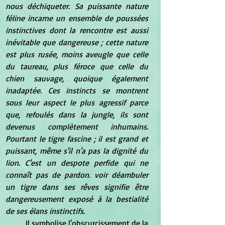
nous déchiqueter. Sa puissante nature 
féline incarne un ensemble de poussées 
instinctives dont la rencontre est aussi 
inévitable que dangereuse ; cette nature 
est plus rusée, moins aveugle que celle 
du taureau, plus féroce que celle du 
chien sauvage, quoique également 
inadaptée. Ces instincts se montrent 
sous leur aspect le plus agressif parce 
que, refoulés dans la jungle, ils sont 
devenus complètement inhumains. 
Pourtant le tigre fascine ; il est grand et 
puissant, même s'il n'a pas la dignité du 
lion. C'est un despote perfide qui ne 
connaît pas de pardon. voir déambuler 
un tigre dans ses rêves signifie être 
dangereusement exposé à la bestialité 
de ses élans instinctifs
.
	Il symbolise l'obscurcissement de la 