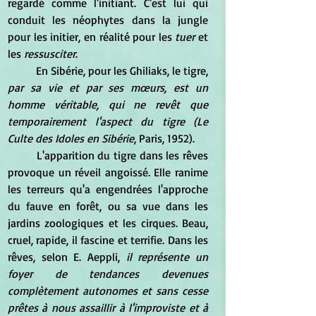
regardé comme l'initiant. C'est lui qui 
conduit les néophytes dans la jungle 
pour les initier, en réalité pour les
 tuer
 et 
les 
ressusciter
.
	En Sibérie, pour les Ghiliaks, le tigre,
par sa vie et par ses mœurs, est un 
homme véritable, qui ne revêt que 
temporairement l'aspect du tigre (Le 
Culte des Idoles en Sibérie
, Paris, 1952).
	L'apparition du tigre dans les rêves 
provoque un réveil angoissé. Elle ranime 
les terreurs qu'a engendrées l'approche 
du fauve en forêt, ou sa vue dans les 
jardins zoologiques et les cirques. Beau, 
cruel, rapide, il fascine et terrifie. Dans les 
rêves, selon E. Aeppli, 
il représente un 
foyer de tendances devenues 
complètement autonomes et sans cesse 
prêtes à nous assaillir à l'improviste et à 