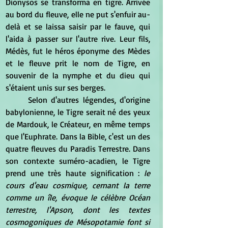
Dionysos se transforma en tigre. Arrivée 
au bord du fleuve, elle ne put s'enfuir au-
delà et se laissa saisir par le fauve, qui 
l'aida à passer sur l'autre rive. Leur fils, 
Médès, fut le héros éponyme des Mèdes 
et le fleuve prit le nom de Tigre, en 
souvenir de la nymphe et du dieu qui 
s'étaient unis sur ses berges.
	Selon d'autres légendes, d'origine 
babylonienne, le Tigre serait né des yeux 
de Mardouk, le Créateur, en même temps 
que l'Euphrate. Dans la Bible, c'est un des 
quatre fleuves du Paradis Terrestre. Dans 
son contexte suméro-acadien, le Tigre 
prend une très haute signification : 
le 
cours d'eau cosmique, cernant la terre 
comme un île, évoque le célèbre Océan 
terrestre, l'Apson, dont les textes 
cosmogoniques de Mésopotamie font si 