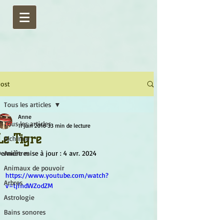
ost
Tous les articles
Anne
Tous les articles
11 juin 2016
33 min de lecture
Le Tigre
Alchimie
ernière mise à jour :
Ancêtres
4 avr. 2024
Animaux de pouvoir
https://www.youtube.com/watch?
Arbres
v=tjfndWZodZM
Astrologie
Bains sonores