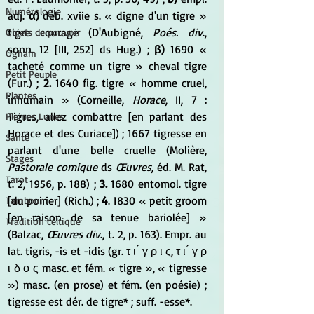
Numérologie
adj.
 α)
 déb. xviie s. « digne d'un tigre » 
tigre courage (D'Aubigné, 
Poés. div
., 
Objets de pouvoir
sonn. 12 [III, 252] ds Hug.) ; 
β)
 1690 « 
Ogham
tacheté comme un tigre » cheval tigre 
Petit Peuple
(Fur.) ; 
2. 
1640 fig. tigre « homme cruel, 
Plantes
inhumain » (Corneille, 
Horace
, II, 7 : 
Tigres, allez combattre [en parlant des 
Pleines Lunes
Horace et des Curiace]) ; 1667 tigresse en 
Santé
parlant d'une belle cruelle (Molière, 
Stages
Pastorale comique
 ds 
Œuvres
, éd. M. Rat, 
Tarot
t. 2, 1956, p. 188) ;
 3.
 1680 entomol. tigre 
[du poirier] (Rich.) ;
 4
. 1830 « petit groom 
Tambour
[en raison de sa tenue bariolée] » 
Tradition celtique
(Balzac, 
Œuvres div
., t. 2, p. 163). Empr. au 
lat. tigris, -is et -idis (gr. τ ι ́ γ ρ ι ς, τ ι ́ γ ρ 
ι δ ο ς masc. et fém. « tigre », « tigresse 
») masc. (en prose) et fém. (en poésie) ; 
tigresse est dér. de tigre* ; suff. -esse*.