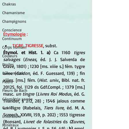
Chakras
Chamanisme
Champignons
Conscience
Étymologie
 :
Continuum
TIGRE, TIGRESSE
, subst. 
Corps humain
Étymol. et Hist. 1. a) 
Ca 1160 
tigres 
Couleurs
salvages
 (
Eneas
, éd. J. J. Salverda de 
Etoiles
Grave, 1801) ; 1230 [ms. xiiie s.] fém. tygre 
aïree (
Gaidon
, éd. F. Guessard, 139) ; fin 
Evénements
xiiies. [ms.] fém. (
Hist. univ.
, Bibl. nat. fr. 
Fleurs
20125, fol. 1129 ds Gdf.Compl. ; 1379 [ms.] 
Fleurs de Bach
masc. 
un tingre
 (
Livres Roi Modu
s, éd. G. 
Géométrie sacrée
Tilander, § 212, 28) ; 1546 jalous comme 
un Tigre (Rabelais, 
Tiers livre
, éd. M. A. 
Guides
Screech, XXVIII, 159, p. 202) ; 1553 tigresse 
Littérature
(Ronsard,
 Livret de folastries
 ds 
Œuvres
, 
Minéraux
éd. P. Laumonier, t. 5, p. 56, 49) ; 
b)
 empl. 