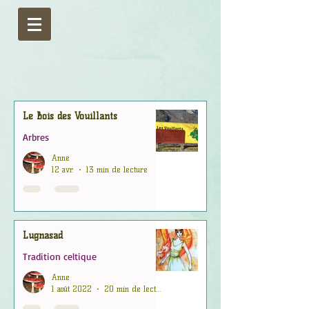
Le Bois des Vouillants
Arbres
Anne
12 avr.
13 min de lecture
Lugnasad
Tradition celtique
Anne
1 août 2022
20 min de lecture