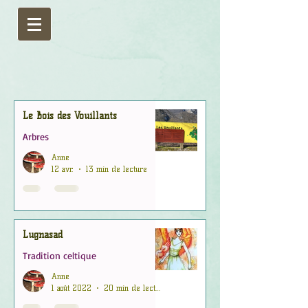
Le Bois des Vouillants
Arbres
Anne
12 avr.
13 min de lecture
Lugnasad
Tradition celtique
Anne
1 août 2022
20 min de lecture