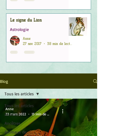
Le signe du Lion
Astrologie
Anne
27 nov. 2017
38 min de lecture
Blog
Tous les articles
Tous les articles
Anne
Alchimie
23 mars 2022
15 min de lecture
Ancêtres
Animaux de