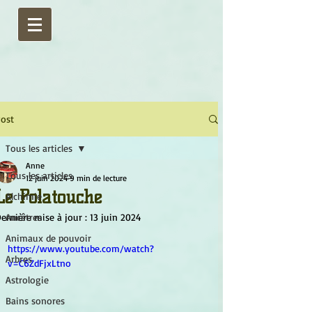
ost
Tous les articles
Anne
Tous les articles
12 juin 2024
9 min de lecture
Le Polatouche
Alchimie
ernière mise à jour :
Ancêtres
13 juin 2024
Animaux de pouvoir
https://www.youtube.com/watch?
Arbres
v=C6ZdFjxLtno
Astrologie
Bains sonores