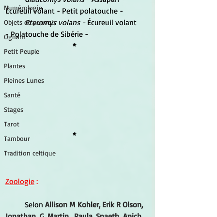
Numérologie
Écureuil volant - 
Petit polatouche -
Pteromys volans - 
Écureuil volant 
Objets de pouvoir
- 
Polatouche de Sibérie - 
Ogham
*
Petit Peuple
Plantes
Pleines Lunes
Santé
Stages
Tarot
*
Tambour
Tradition celtique
Zoologie
 :
	Selon 
Allison M Kohler, Erik R Olson, 
Jonathan G Martin, Paula Spaeth Anich
, 