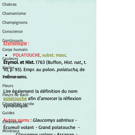
Chakras
Chamanisme
Champignons
Conscience
Continuum
Étymologie
 :
Corps humain
POLATOUCHE
, subst. masc.
Couleurs
Étymol. et Hist.
 1763 (Buffon, 
Hist. nat.
, t. 
Etoiles
10, p. 95). Empr. au polon.
 polatucha
, de 
même sens.
Evénements
Fleurs
Lire également la définition du nom 
Fleurs de Bach
polatouche
 afin d'amorcer la réflexion 
Géométrie sacrée
symbolique.
Guides
Autres noms
 :
Glaucomys sabrinus - 
Littérature
Écureuil volant - 
Grand polatouche  -
Minéraux
Glaucomys volans 
- Assapan
 - 