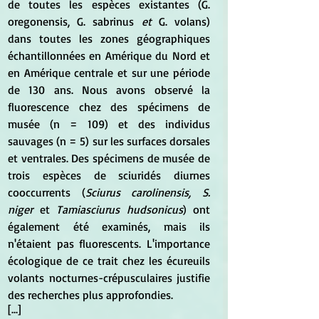
de toutes les espèces existantes (G. 
oregonensis, G. sabrinus 
et 
G. volans) 
dans toutes les zones géographiques 
échantillonnées en Amérique du Nord et 
en Amérique centrale et sur une période 
de 130 ans. Nous avons observé la 
fluorescence chez des spécimens de 
musée (n = 109) et des individus 
sauvages (n = 5) sur les surfaces dorsales 
et ventrales. Des spécimens de musée de 
trois espèces de sciuridés diurnes 
cooccurrents (
Sciurus carolinensis, S. 
niger 
et 
Tamiasciurus hudsonicus
) ont 
également été examinés, mais ils 
n'étaient pas fluorescents. L'importance 
écologique de ce trait chez les écureuils 
volants nocturnes-crépusculaires justifie 
des recherches plus approfondies.
[...]