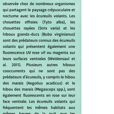
observée chez de nombreux organismes 
qui partagent le paysage crépusculaire et 
nocturne avec les écureuils volants. Les 
chouettes effraies (Tyto alba), les 
chouettes rayées (Strix varia) et les 
hiboux grands-ducs (Bubo virginianus) 
sont des prédateurs connus des écureuils 
volants qui présentent également une 
fluorescence UV rose vif ou magenta sur 
leurs surfaces ventrales (Weidensaul et 
al. 2011). Plusieurs autres hiboux 
cooccurrents qui ne sont pas des 
prédateurs d'écureuils, y compris le hibou 
des marais (Aegolius acadicus) et le 
hibou des marais (Megascops spp.), sont 
également fluorescents en rose sur leur 
face ventrale. Les écureuils volants qui 
fréquentent les mêmes habitats aux 
mêmes heures de la nuit que les 