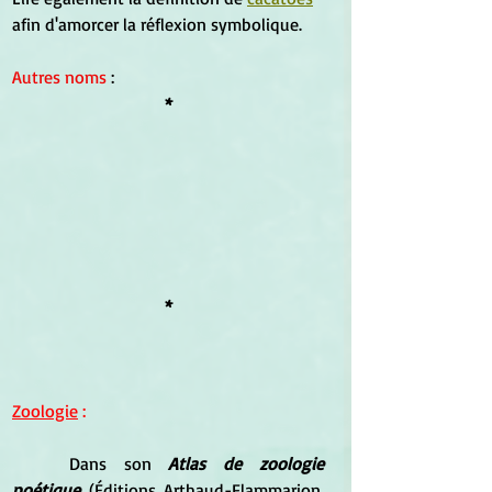
afin d'amorcer la réflexion symbolique.
Autres noms 
: 
*
*
Zoologie
 :
	Dans son 
Atlas de zoologie 
poétique
 (Éditions Arthaud-Flammarion, 