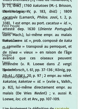
Numérologie
p. 73, 
ibid.
) ; 1760 
kakatoes
 (M.-J. Brisson, 
Ornithologie,
 IV, p. 183, 
ibid.
) ; 1809 
Objets de pouvoir
cacatoès
 (Lamarck, 
Philos. zool.,
 t. 2, p. 
Ogham
338).  1 est empr. au port. 
cacatua
 « 
id.
 », 
Petit Peuple
attesté dep. 1630 (
Oriente Português
Plantes
dans Mach.), lui-même empr. au malais 
kakatūwa
 « 
id.
 », prob. composé de 
kaka
Pleines Lunes
« corneille » transposé au perroquet, et 
Santé
de 
tūwa
 « vieux » en raison de l'âge 
Stages
avancé que ces oiseaux peuvent 
Tarot
atteindre (v. R. Loewe dans 
Z. vergl. 
Sprachforsch.,
 t. 61, pp. 37-136 ; König, pp. 
Tambour
39-41 ; 
FEW
 t. 20, p. 97 ; 2 empr. au néerl. 
Tradition celtique
kakatoe, kaketoe
 « 
id.
 » (xviie s., Valkh., 
p. 82), lui-même directement empr. au 
malais (De Vries 
Nederl.
) ; v. aussi R. 
Loewe, 
loc. cit.
 et Arv., pp. 107-109. 
Lire également la définition de 
cacatoès