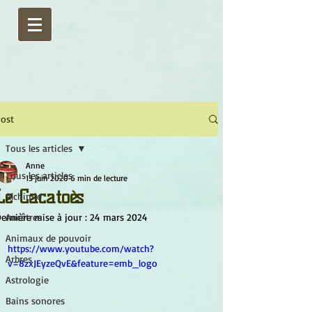
ost
Tous les articles
Anne
Tous les articles
13 juin 2020
6 min de lecture
Le Cacatoès
Alchimie
ernière mise à jour :
Ancêtres
24 mars 2024
Animaux de pouvoir
https://www.youtube.com/watch?
Arbres
v=8zxJEyzeQvE&feature=emb_logo
Astrologie
Bains sonores