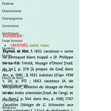
Chakras
Chamanisme
Champignons
Conscience
Continuum
Étymologie
 : 
Corps humain
CACATOÈS
, subst. masc.
Couleurs
Étymol. et Hist. 1.
 1652 
cacatoua
 « sorte 
Etoiles
de perroquet blanc huppé » (P. Philippe 
de La T.S. Trinité, 
Voyage d'Orient
 [trad. 
Evénements
du lat.], p. 379 [à propos de Goa] dans 
Fleurs
Arv., p. 108) ; 
2.
 1652 
kakatou
 (d'apr. 
FEW
Fleurs de Bach
t. 20, p. 97) ; 1663 
cacatous 
(A. de 
Géométrie sacrée
Wicquefort, 
Relation du Voyage de Perse 
et des Indes orientales
 [trad. de l'angl. et 
Guides
du flam.], p. 544 dans Arv., p. 108); 1707 
Littérature
Cacatües
 (
Voiage de G. Schouten aux 
Minéraux
Indes orientales
 [...] Trad. du Hollandois, I, 