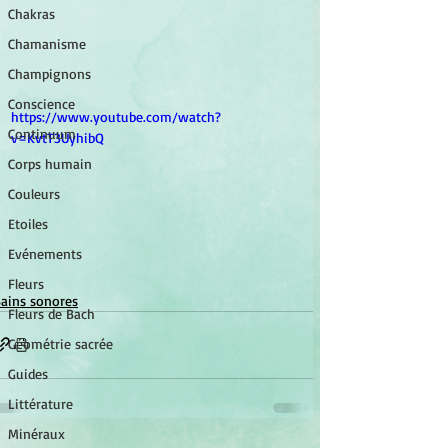
Chakras
Chamanisme
Champignons
Conscience
https://www.youtube.com/watch?
Continuum
v=KvtT3UyhibQ
Corps humain
Couleurs
Etoiles
Evénements
Fleurs
ains sonores
Fleurs de Bach
Géométrie sacrée
Guides
Littérature
Minéraux