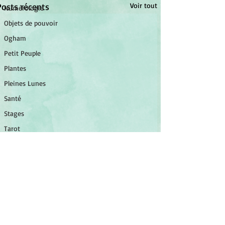
Posts récents
Voir tout
Numérologie
Objets de pouvoir
Ogham
Petit Peuple
Plantes
Pleines Lunes
Santé
Stages
Tarot
Tambour
Tradition celtique
Tempête
©
2014-2026
Association Luminessens.