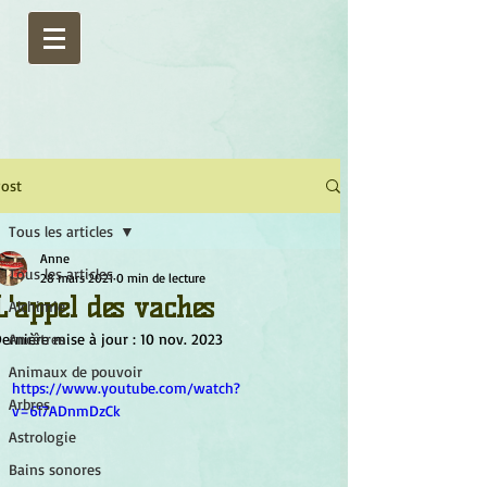
ost
Tous les articles
Anne
Tous les articles
28 mars 2021
0 min de lecture
L'appel des vaches
Alchimie
ernière mise à jour :
Ancêtres
10 nov. 2023
Animaux de pouvoir
https://www.youtube.com/watch?
Arbres
v=6l7ADnmDzCk
Astrologie
Bains sonores