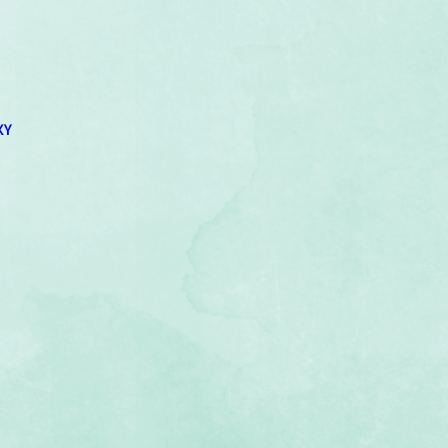
um
Corps humain
Couleurs
Etoiles
Evénements
s
Littérature
Minéraux
Numérologie
XY
Pleines Lunes
Santé
Stages
Tarot