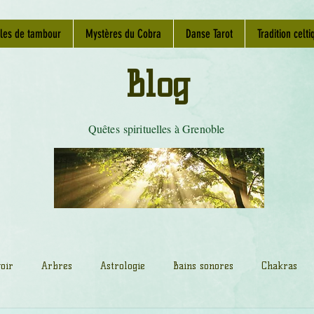
les de tambour
Mystères du Cobra
Danse Tarot
Tradition celti
Blog
Quêtes spirituelles à Grenoble
oir
Arbres
Astrologie
Bains sonores
Chakras