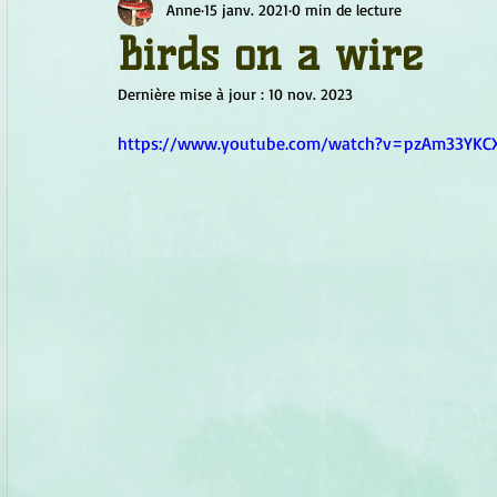
Anne
15 janv. 2021
0 min de lecture
Chamanisme
Champignons
Conscience
Continu
Birds on a wire
Dernière mise à jour :
10 nov. 2023
Fleurs
Fleurs de Bach
Géométrie sacrée
Guide
https://www.youtube.com/watch?v=pzAm33YKC
Objets de pouvoir
Ogham
Petit Peuple
Plantes