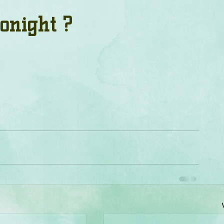
um
Corps humain
Couleurs
Etoiles
Evénements
onight ?
s
Littérature
Minéraux
Numérologie
Pleines Lunes
Santé
Stages
Tarot