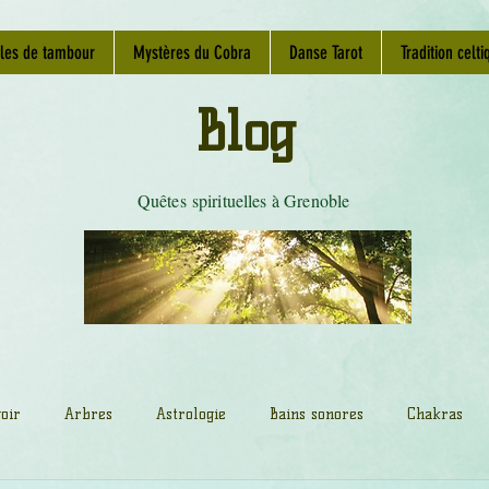
les de tambour
Mystères du Cobra
Danse Tarot
Tradition celti
Blog
Quêtes spirituelles à Grenoble
oir
Arbres
Astrologie
Bains sonores
Chakras