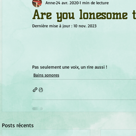
Anne
24 avr. 2020
1 min de lecture
Chamanisme
Champignons
Conscience
Continu
Are you lonesome t
Dernière mise à jour :
10 nov. 2023
Fleurs
Fleurs de Bach
Géométrie sacrée
Guide
Objets de pouvoir
Ogham
Petit Peuple
Plantes
Pas seulement une voix, un rire aussi !
Bains sonores
Posts récents