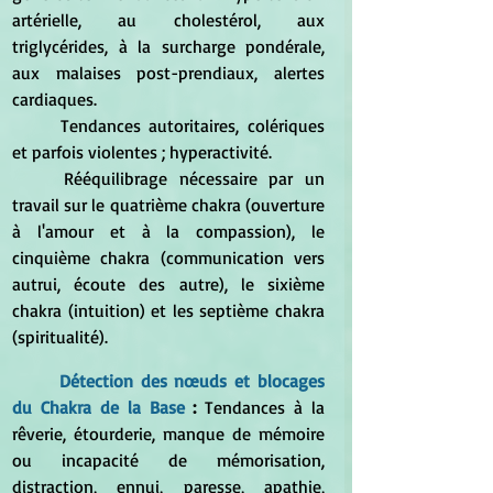
artérielle, au cholestérol, aux 
triglycérides, à la surcharge pondérale, 
aux malaises post-prendiaux, alertes 
cardiaques.
	Tendances autoritaires, colériques 
et parfois violentes ; hyperactivité.
	Rééquilibrage nécessaire par un 
travail sur le quatrième chakra (ouverture 
à l'amour et à la compassion), le 
cinquième chakra (communication vers 
autrui, écoute des autre), le sixième 
chakra (intuition) et les septième chakra 
(spiritualité).
Détection des nœuds et blocages 
du Chakra de la Base
 : 
Tendances à la 
rêverie, étourderie, manque de mémoire 
ou incapacité de mémorisation, 
distraction, ennui, paresse, apathie, 