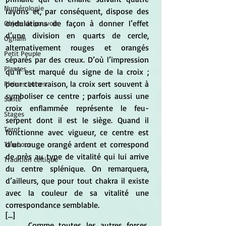
Numérologie
rayons et, par conséquent, dispose des 
ondulations de façon à donner l’effet 
Objets de pouvoir
d’une division en quarts de cercle, 
Ogham
alternativement rouges et orangés 
Petit Peuple
séparés par des creux. D’où l’impression 
Plantes
qu’il est marqué du signe de la croix ; 
pour cette raison, la croix sert souvent à 
Pleines Lunes
symboliser ce centre ; parfois aussi une 
Santé
croix enflammée représente le feu-
Stages
serpent dont il est le siège. Quand il 
Tarot
fonctionne avec vigueur, ce centre est 
d’un rouge orangé ardent et correspond 
Tambour
de près au type de vitalité qui lui arrive 
Tradition celtique
du centre splénique. On remarquera, 
d’ailleurs, que pour tout chakra il existe 
avec la couleur de sa vitalité une 
correspondance semblable.
[...]
	Comme toutes les autres forces, 