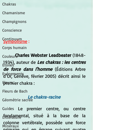
Chakras
Chamanisme
Champignons
Conscience
Continuum
Symbolisme
 :
Corps humain
Charles Webster Leadbeater
 (1848-
Couleurs
1934), auteur de 
Les chakras : les centres 
Etoiles
de force dans l'homme
 (Éditions Arbre 
Evénements
d’Or, Genève, février 2005) décrit ainsi le 
Fleurs
premier chakra :
Fleurs de Bach
Le chakra-racine 
Géométrie sacrée
	Le premier centre, ou centre 
Guides
fondamental, situé à la base de la 
Littérature
colonne vertébrale, possède une force 
Minéraux
primaire qui en émane suivant quatre 