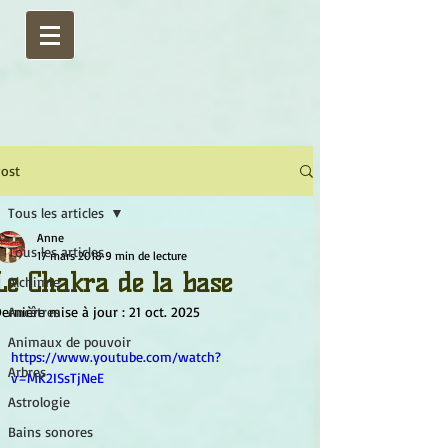
ost
Tous les articles
Anne
Tous les articles
17 mars 2018
9 min de lecture
Le Chakra de la base
Alchimie
ernière mise à jour :
Ancêtres
21 oct. 2025
Animaux de pouvoir
https://www.youtube.com/watch?
Arbres
v=MK2ISsTjNeE
Astrologie
Bains sonores