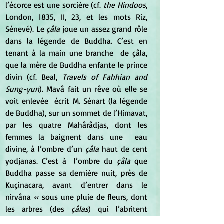
l’écorce est une sorcière (cf. 
the Hindoos
, 
London, 1835, II, 23, et les mots Riz, 
Sénevé). Le 
çâla 
joue un assez grand rôle  
dans la légende de Buddha. C’est en 
tenant à la main une branche  de çâla, 
que la mère de Buddha enfante le prince 
divin (cf. Beal, 
Travels of Fahhian and 
Sung-yun
). Mavâ fait un rêve où elle se 
voit enlevée  écrit M. Sénart (la légende 
de Buddha), sur un sommet de l’Himavat,  
par les quatre Mahârâdjas, dont les 
femmes la baignent dans une  eau 
divine, à l’ombre d’un
 çâla
 haut de cent 
yodjanas. C’est à  l’ombre du 
çâla 
que 
Buddha passe sa dernière nuit, près de 
Kuçinacara, avant d’entrer dans le 
nirvâna « sous une pluie de fleurs, dont  
les arbres (des 
çâlas
) qui l’abritent 
couvrent son corps vénéré ». « He 