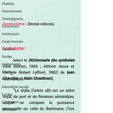
Chakras
Chamanisme
Champignons
Autres noms
 : 
Shorea robusta.
Conscience
Continuum
Corps humain
Symbolisme
 :
Couleurs
Etoiles
	Selon le 
Dictionnaire des symboles
Evénements
(1ère édition, 1969 ; édition revue et 
Fleurs
corrigée Robert Laffont, 1982) de 
Jean 
Chevalier
 et 
Alain Gheerbrant
, 
Fleurs de Bach
Géométrie sacrée
	"Le shâla (l'arbre sâl) est un arbre 
Guides
royal, de port et de floraison admirables, 
Littérature
auquel on compare la puissance 
temporelle ou celle du Brahmane. C'est 
Minéraux