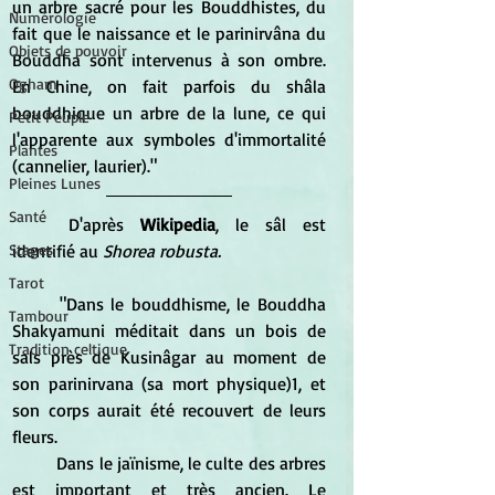
un arbre sacré pour les Bouddhistes, du 
Numérologie
fait que le naissance et le parinirvâna du 
Objets de pouvoir
Bouddha sont intervenus à son ombre. 
Ogham
En Chine, on fait parfois du shâla 
bouddhique un arbre de la lune, ce qui 
Petit Peuple
l'apparente aux symboles d'immortalité 
Plantes
(cannelier, laurier)."
Pleines Lunes
Santé
	D'après 
Wikipedia
, le sâl est 
identifié au 
Shorea robusta.
Stages
Tarot
	"Dans le bouddhisme, le Bouddha 
Tambour
Shakyamuni méditait dans un bois de 
Tradition celtique
sals près de Kusinâgar au moment de 
son parinirvana (sa mort physique)1, et 
son corps aurait été recouvert de leurs 
fleurs.
	Dans le jaïnisme, le culte des arbres 
est important et très ancien. Le 