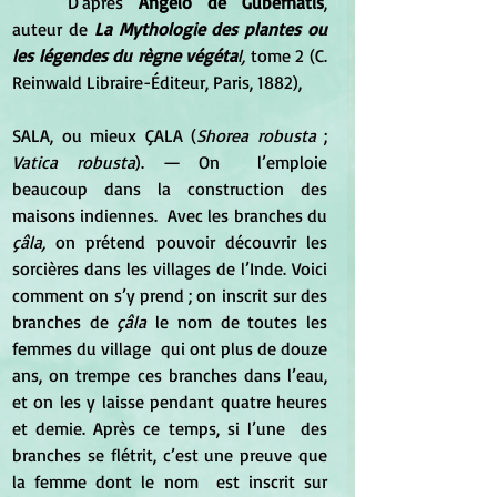
	D'après 
Angelo de Gubernatis
, 
auteur de 
La Mythologie des plantes ou 
les légendes du règne végéta
l, 
tome 2 (C. 
Reinwald Libraire-Éditeur, Paris, 1882),
SALA, ou mieux ÇALA (
Shorea robusta 
; 
Vatica robusta
). — On  l’emploie 
beaucoup dans la construction des 
maisons indiennes.  Avec les branches du
çâla,
 on prétend pouvoir découvrir les 
sorcières dans les villages de l’Inde. Voici 
comment on s’y prend ; on inscrit sur des 
branches de
 çâla
 le nom de toutes les 
femmes du village  qui ont plus de douze 
ans, on trempe ces branches dans l’eau, 
et on les y laisse pendant quatre heures 
et demie. Après ce temps, si l’une  des 
branches se flétrit, c’est une preuve que 
la femme dont le nom  est inscrit sur 