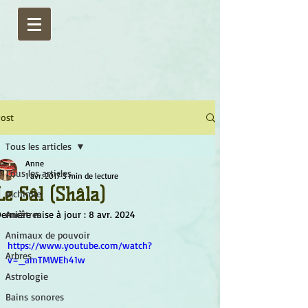
ost
Tous les articles
Anne
Tous les articles
1 avr. 2017
3 min de lecture
Le Sâl (Shâla)
Alchimie
ernière mise à jour :
Ancêtres
8 avr. 2024
Animaux de pouvoir
https://www.youtube.com/watch?
Arbres
v=_amTMWEh41w
Astrologie
Bains sonores