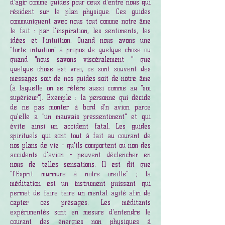
d'agir comme guides pour ceux d'entre nous qui
résident sur le plan physique. Ces guides
communiquent avec nous tout comme notre âme
le fait : par l'inspiration, les sentiments, les
idées et l'intuition. Quand nous avons une
"forte intuition" à propos de quelque chose ou
quand "nous savons viscéralement " que
quelque chose est vrai, ce sont souvent des
messages soit de nos guides soit de notre âme
(à laquelle on se réfère aussi comme au "soi
supérieur"). Exemple : la personne qui décide
de ne pas monter à bord d'n avion parce
qu'elle a "un mauvais pressentiment" et qui
évite ainsi un accident fatal. Les guides
spirituels qui sont tout à fait au courant de
nos plans de vie - qu'ils comportent ou non des
accidents d'avion - peuvent déclencher en
nous de telles sensations. Il est dit que
"l'Esprit murmure à notre oreille" ; la
méditation est un instrument puissant qui
permet de faire taire un mental agité afin de
capter ces présages. Les méditants
expérimentés sont en mesure d'entendre le
courant des énergies non physiques à