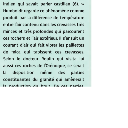
indien qui savait parler castillan (6). » 
Humboldt regarde ce phénomène comme 
produit par la différence de température 
entre l'air contenu dans les crevasses très 
minces et très profondes qui parcourent 
ces rochers et l'air extérieur. Il s'ensuit un 
courant d'air qui fait vibrer les paillettes 
de mica qui tapissent ces crevasses. 
Selon le docteur Roulin qui visita lui 
aussi ces roches de l'Orénoque, ce serait 
la disposition même des parties 
constituantes du granité qui amènerait 
la production du bruit. De ces parties, 
l'une, le quartz, forme de très larges 
dalles légèrement convexes ; l'autre le 
feldspath, tombe en poussière avec le 
temps. Les dalles ainsi séparées du bloc 
n'y adhèrent plus bientôt que par un 
support intérieur assez frêle et elles 