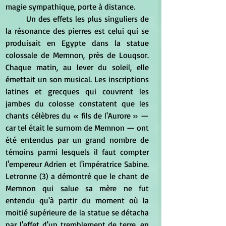
magie sympathique, porte à distance. 
	Un des effets les plus singuliers de 
la résonance des pierres est celui qui se 
produisait en Egypte dans la statue 
colossale de Memnon, près de Louqsor. 
Chaque matin, au lever du soleil, elle 
émettait un son musical. Les inscriptions 
latines et grecques qui couvrent les 
jambes du colosse constatent que les 
chants célèbres du « fils de l'Aurore » — 
car tel était le surnom de Memnon — ont 
été entendus par un grand nombre de 
témoins parmi lesquels il faut compter 
l'empereur Adrien et l'impératrice Sabine. 
Letronne (3) a démontré que le chant de 
Memnon qui salue sa mère ne fut 
entendu qu'à partir du moment où la 
moitié supérieure de la statue se détacha 
par l'effet d'un tremblement de terre, en 