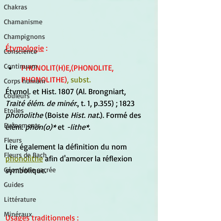
Chakras
Chamanisme
Champignons
Étymologie
 :
Conscience
Continuum
PHONOLIT(H)E,(PHONOLITE, 
PHONOLITHE)
, subst.
Corps humain
Étymol. et Hist. 1807 (Al. Brongniart, 
Couleurs
Traité élém. de minér.
, t. 1, p.355) ; 1823 
Etoiles
phonolithe
 (Boiste 
Hist. nat.
). Formé des 
Evénements
élém. 
phon(o)*
 et 
-lithe*
.
Fleurs
Lire également la définition du nom 
Fleurs de Bach
phonolithe
 afin d'amorcer la réflexion 
symbolique.
Géométrie sacrée
Guides
Littérature
Minéraux
Usages traditionnels
 :