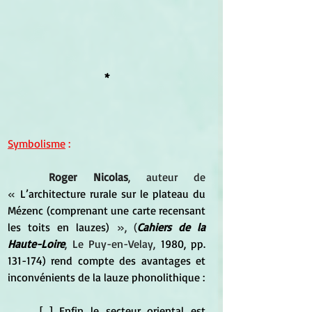
*
Symbolisme
 :
Roger Nicolas
, auteur de 
« 
L’architecture rurale sur le plateau du 
Mézenc (comprenant une carte recensant 
les toits en lauzes)
 », (
Cahiers de la 
Haute-Loire
, Le Puy-en-Velay,‎ 
1980, pp. 
131-174) rend compte des avantages et 
inconvénients de la lauze phonolithique :
	[...] Enfin le secteur oriental est 