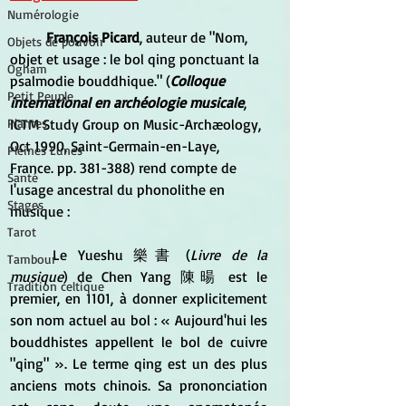
Numérologie
François Picard
, auteur de "Nom, 
Objets de pouvoir
objet et usage : le bol qing ponctuant la 
Ogham
psalmodie bouddhique." (
Colloque 
Petit Peuple
international en archéologie musicale
, 
ICTM Study Group on Music-Archæology, 
Plantes
Oct 1990, Saint-Germain-en-Laye, 
Pleines Lunes
France. pp. 381-388) rend compte de 
Santé
l'usage ancestral du phonolithe en 
Stages
musique :
Tarot
	Le Yueshu 樂書 (
Livre de la 
Tambour
musique
) de Chen Yang 陳暘 est le 
Tradition celtique
premier, en 1101, à donner explicitement 
son nom actuel au bol : « Aujourd'hui les 
bouddhistes appellent le bol de cuivre 
"qing" ». Le terme qing est un des plus 
anciens mots chinois. Sa prononciation 