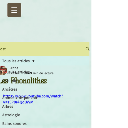
ost
Tous les articles
Anne
Tous les articles
22 févr. 2024
9 min de lecture
Les Phonolithes
Alchimie
Ancêtres
https://www.youtube.com/watch?
Animaux de pouvoir
v=zEP9r4QqUWM
Arbres
Astrologie
Bains sonores