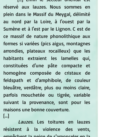
réservé aux lauzes. Nous sommes en 
plein dans le Massif du Meygal, délimité 
au nord par la Loire, à l'ouest par la 
Sumène et à l'est par le Lignon. C est de 
ce massif de nature phonolithique aux 
formes si variées (pics aigus, montagnes 
arrondies, plateaux rocailleux) que les 
habitants extraient les lamelles qui, 
constituées d'une pâte compacte et 
homogène composée de cristaux de 
feldspath et d'amphibole, de couleur 
bleuâtre, verdâtre, plus ou moins claire, 
parfois mouchetée ou tigrée, variable 
suivant la provenance, sont pour les 
maisons une bonne couverture.
[...]
Lauzes.
 Les toitures en lauzes 
résistent à la violence des vents, 
empêchent la neige de s'amonceler en la 