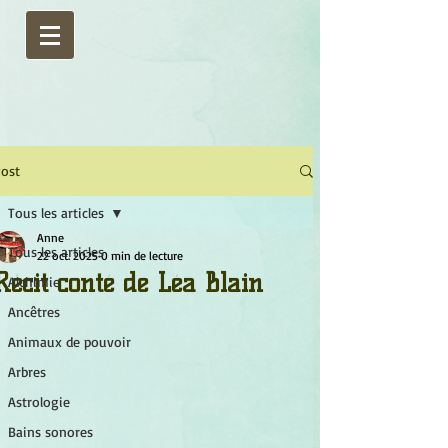
ost
Tous les articles
Anne
Tous les articles
22 oct. 2025
0 min de lecture
Récit conté de Léa Blain
Alchimie
Ancêtres
Animaux de pouvoir
Arbres
Astrologie
Bains sonores