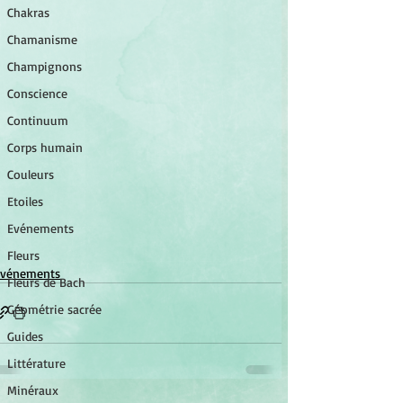
Chakras
Chamanisme
Champignons
Conscience
Continuum
Corps humain
Couleurs
Etoiles
Evénements
Fleurs
Evénements
Fleurs de Bach
Géométrie sacrée
Guides
Littérature
Minéraux