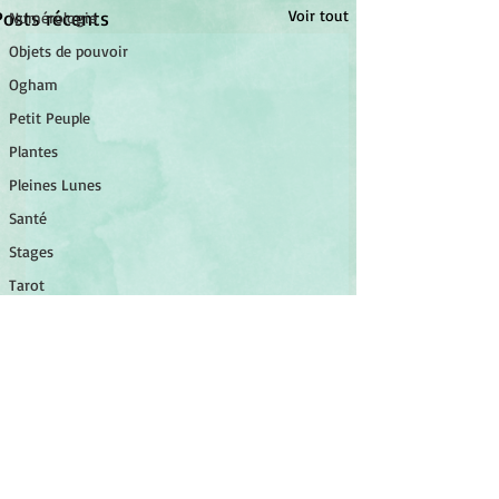
Posts récents
Voir tout
Numérologie
Objets de pouvoir
Ogham
Petit Peuple
Plantes
Pleines Lunes
Santé
Stages
Tarot
Tambour
Tradition celtique
©
2014-2026
Association Luminessens.