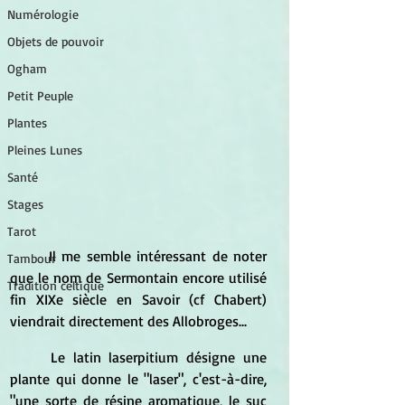
Numérologie
Objets de pouvoir
Ogham
Petit Peuple
Plantes
Pleines Lunes
Santé
Stages
Tarot
	Il me semble intéressant de noter 
Tambour
que le nom de Sermontain encore utilisé 
Tradition celtique
fin XIXe siècle en Savoir (cf Chabert) 
viendrait directement des Allobroges...
	Le latin laserpitium désigne une 
plante qui donne le "laser", c'est-à-dire, 
"une sorte de résine aromatique, le suc 