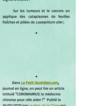
	Sur les tumeurs et le cancers on 
applique des cataplasmes de feuilles 
fraîches et pilées de
 Laserpitium siler
 ;
*
*
	Dans 
Le Petit Quotidien.com
, 
journal en ligne, on peut lire un article 
intitulé "CORONAVIRUS: la médecine 
chinoise peut-elle aider ?"  Publié le 
16/03/2020 par 
Le Vent de la Chine
 qui 