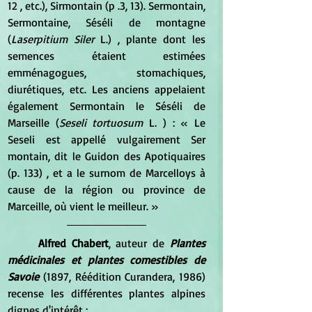
12 , etc.), Sirmontain (p .3, 13). Sermontain, 
Sermontaine, Séséli de montagne 
(
Laserpitium Siler 
L.) , plante dont les 
semences étaient estimées 
emménagogues, stomachiques, 
diurétiques, etc. Les anciens appelaient 
également Sermontain le Séséli de 
Marseille (
Seseli tortuosum
 L. ) : « Le 
Seseli est appellé vulgairement Ser 
montain, dit le Guidon des Apotiquaires 
(p. 133) , et a le surnom de Marcelloys à 
cause de la région ou province de 
Marceille, où vient le meilleur. » 
Alfred Chabert
, auteur de 
Plantes 
médicinales et plantes comestibles de 
Savoie
 (1897, Réédition Curandera, 1986) 
recense les différentes plantes alpines 
dignes d'intérêt :