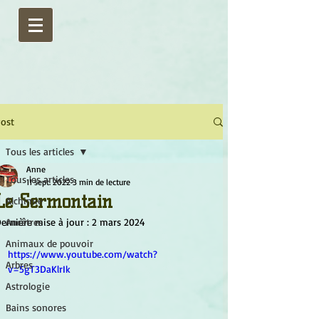
ost
Tous les articles
Anne
Tous les articles
11 sept. 2022
3 min de lecture
Le Sermontain
Alchimie
ernière mise à jour :
Ancêtres
2 mars 2024
Animaux de pouvoir
https://www.youtube.com/watch?
Arbres
v=5gT3DaKlrIk
Astrologie
Bains sonores