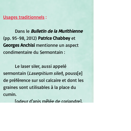
Usages traditionnels
 :
	Dans le 
Bulletin de la Murithienne
(pp. 95-98, 2012) 
Patrice Chabbey 
et 
Georges Anchisi
 mentionne un aspect 
condimentaire du Sermontain :
	Le laser siIer, aussi appelé 
sermontain (
Laserpitium siler
), pouss[e] 
de préférence sur sol calcaire et dont les 
graines sont utilisables à la place du 
cumin.
	[odeur d'anis mêlée de coriandre].
Eric Gailledrat, Alexandre Beylier, 
Anne-Marie Curé, Nicolas B. Garnier
, 
auteurs d'une présentation intitulée 