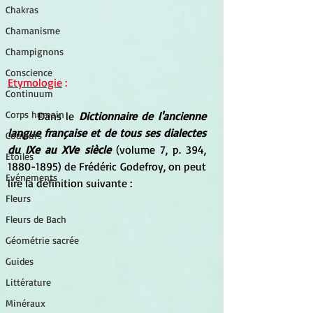
Chakras
Chamanisme
Champignons
Conscience
Etymologie
 :
Continuum
Corps humain
	Dans le 
Dictionnaire de l'ancienne 
langue française et de tous ses dialectes 
Couleurs
du IXe au XVe siècle
 (volume 7, p. 394, 
Etoiles
1880-1895) de Frédéric Godefroy, on peut 
Evénements
lire la définition suivante :
Fleurs
Fleurs de Bach
Géométrie sacrée
Guides
Littérature
Minéraux