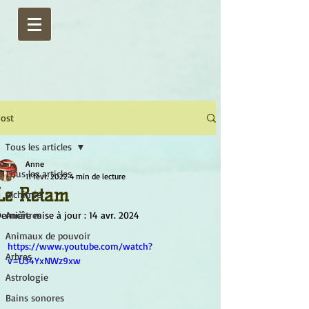
ost
Tous les articles
Anne
Tous les articles
11 févr. 2022
4 min de lecture
Le Rétam
Alchimie
ernière mise à jour :
Ancêtres
14 avr. 2024
Animaux de pouvoir
https://www.youtube.com/watch?
Arbres
v=U34YxNWz9xw
Astrologie
Bains sonores