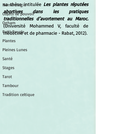
sa thèse intitulée 
Les plantes réputées 
Numérologie
abortives dans les pratiques 
Objets de pouvoir
traditionnelles d’avortement au Maroc.
Ogham
(Université Mohammed V, faculté de 
Petit Peuple
médecine et de pharmacie - Rabat, 2012).
Plantes
Pleines Lunes
Santé
Stages
Tarot
Tambour
Tradition celtique