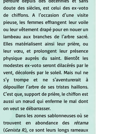
perdure depuis des décennies et sans 
doute des siècles, est celui des ex-voto 
de chiffons. A l’occasion d’une visite 
pieuse, les femmes effrangent leur voile 
ou leur vêtement drapé pour en nouer un 
lambeau aux branches de l’arbre sacré. 
Elles matérialisent ainsi leur prière, ou 
leur vœu, et prolongent leur présence 
physique auprès du saint. Bientôt les 
modestes ex-voto seront dilacérés par le 
vent, décolorés par le soleil. Mais nul ne 
s’y trompe et ne s’aventurerait à 
dépouiller l’arbre de ses tristes haillons. 
C’est que, support de prière, le chiffon est 
aussi un nœud qui enferme le mal dont 
on veut se débarrasser.  
	Dans les zones sablonneuses où se 
trouvent en abondance des
 rétama
(
Genista R
.), ce sont leurs longs rameaux 