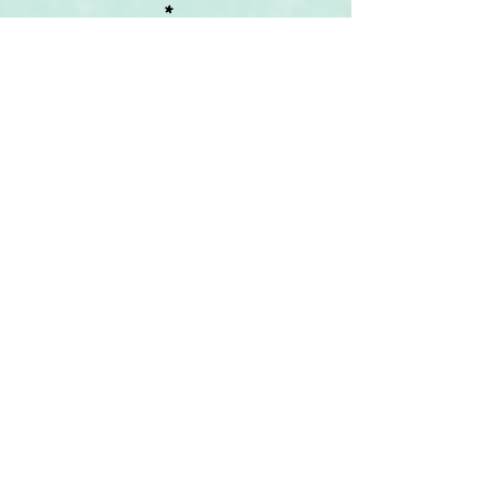
*
*
Chemissa Berrabah 
et 
Meriem 
Saloua
, autrices de 
Aperçu 
ethnobotanique et chimique des 
Fabacées
.
 (2017. Thèse de doctorat. 
Université de M'sila) ajoutent les usages 
suivants :
Retama monosperma
 (L.) Boiss. Le 
décocté de la tige est utilisé pour traiter 
les maladies de la gencive. (Bouayyadi et 