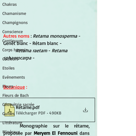
Chakras
Chamanisme
Champignons
Conscience
Autres noms
 :
 Retama monosperma 
- 
Continuum
Genêt blanc - Rétam blanc -
Corps humain
Retama raetam
 - 
Retama 
sphaerocarpa
 -
Couleurs
Etoiles
Evénements
Fleurs
Botanique
 :
Fleurs de Bach
Géométrie sacrée
Rétame
.pdf
Télécharger PDF • 490KB
Guides
Littérature
	Monographie sur le rétame, 
Minéraux
proposée par 
Meryem El Fennouni 
dans 