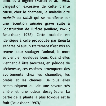
difficiles à ingérer (Martin et al., 1993). 
L'ingestion excessive de cette plante 
cause, chez le chameau, la maladie dite
mahsûr
 ou
 tahsîr 
qui se manifeste par 
une rétention urinaire grave suite à 
l'obstruction de l'urètre (Mullero, 1945 ; 
Bellakhdar, 1978). Cette maladie est 
identique à celle provoquée par
 Genista 
saharae. 
Si aucun traitement n'est mis en 
œuvre pour soulager l'animal, la mort 
survient en quelques jours. Quand elles 
viennent à être broutées, en période de 
sécheresse, ces espèces provoquent des 
avortements chez les chamelles, les 
brebis et les chèvres. De plus elles 
communiquent au lait une saveur très 
amère et une odeur désagréable. La 
partie de la plante la plus toxique est le 
fruit (Bellakhdar, 1997)/