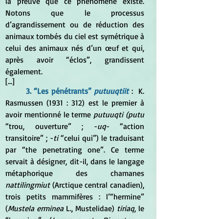
la preuve que ce phénomène existe. 
Notons que le processus 
d’agrandissement ou de réduction des 
animaux tombés du ciel est symétrique à 
celui des animaux nés d’un œuf et qui, 
après avoir “éclos”, grandissent 
également. 
[...]
3. “Les pénétrants”
 putuuqtiit
 :  K. 
Rasmussen (1931 : 312) est le premier à 
avoir mentionné le terme
 putuuqti (putu
“trou, ouverture” ; -
uq
- “action 
transitoire” ; -
ti
 “celui qui”) le traduisant 
par “the penetrating one”. Ce terme 
servait à désigner, dit-il, dans le langage 
métaphorique des chamanes 
nattilingmiut 
(Arctique central canadien), 
trois petits mammifères : l’“hermine” 
(
Mustela erminea
 L., Mustelidae) 
tiriaq
, le 