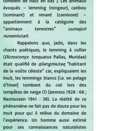
tombent de haut en bas”). Les animaux 
évoqués – lemming (rongeur), caribou 
(ruminant) et renard (carnivore) – 
appartiennent à la catégorie des 
“animaux terrestres”
 uumajuit 
nunamiutait.
	Rappelons que, jadis, dans les 
chants poétiques, le lemming à collier 
(
Dicrostonyx torquatus 
Pallas, Muridae) 
était qualifié de
 qilangmiutaq
 “habitant 
de la voûte céleste” car, expliquaient les 
Inuit, les lemmings blancs [i.e. en pelage 
d’hiver] tombent du ciel lors des 
tempêtes de neige (1) (Jenness 1928 : 66 ; 
Rasmussen 1941 : 38). La réalité de ce 
phénomène ne fait pas de doute pour les 
Inuit pour qui il relève du domaine de 
l’expérience. Un homme aussi estimé 
pour ses connaissances naturalistes 