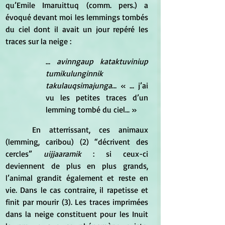
qu’Emile Imaruittuq (comm. pers.) a 
évoqué devant moi les lemmings tombés 
du ciel dont il avait un jour repéré les 
traces sur la neige :
… 
avinngaup kataktuviniup 
tumikulunginnik 
takulauqsimajunga
… « ... j’ai 
vu les petites traces d’un 
lemming tombé du ciel... »
	En atterrissant, ces animaux 
(lemming, caribou) (2) “décrivent des 
cercles”
 uijjaaramik
 : si ceux-ci 
deviennent de plus en plus grands, 
l’animal grandit également et reste en 
vie. Dans le cas contraire, il rapetisse et 
finit par mourir (3). Les traces imprimées 
dans la neige constituent pour les Inuit 