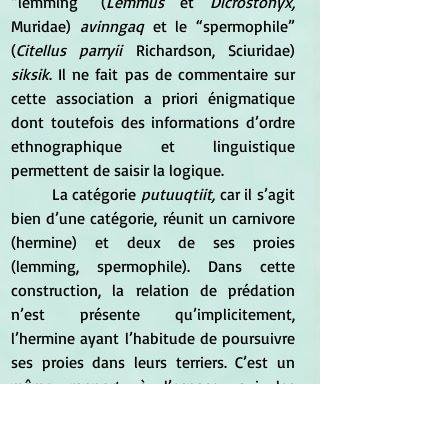
“lemming” (
Lemmus
 et 
Dicrostonyx,
Muridae) 
avinngaq 
et le “spermophile” 
(
Citellus parryii
 Richardson, Sciuridae) 
siksik
. Il ne fait pas de commentaire sur 
cette association a priori énigmatique 
dont toutefois des informations d’ordre 
ethnographique et linguistique 
permettent de saisir la logique.
	La catégorie 
putuuqtiit,
 car il s’agit 
bien d’une catégorie, réunit un carnivore 
(hermine) et deux de ses proies 
(lemming, spermophile). Dans cette 
construction, la relation de prédation 
n’est présente qu’implicitement, 
l’hermine ayant l’habitude de poursuivre 
ses proies dans leurs terriers. C’est un 
même rapport à l’espace qui les 
rapproche, une même façon de se 
mouvoir et de se frayer un passage 