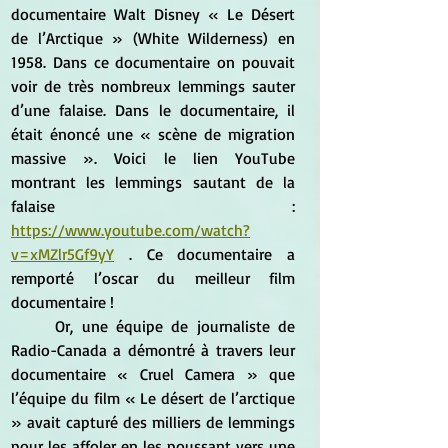
documentaire Walt Disney « Le Désert 
de l’Arctique » (White Wilderness) en 
1958. Dans ce documentaire on pouvait 
voir de très nombreux lemmings sauter 
d’une falaise. Dans le documentaire, il 
était énoncé une « scène de migration 
massive ». Voici le lien YouTube 
montrant les lemmings sautant de la 
falaise : 
https://www.youtube.com/watch?
v=xMZlr5Gf9yY
 . Ce documentaire a 
remporté l’oscar du meilleur film 
documentaire ! 
	Or, une équipe de journaliste de 
Radio-Canada a démontré à travers leur 
documentaire « Cruel Camera » que 
l’équipe du film « Le désert de l’arctique 
» avait capturé des milliers de lemmings 
pour les affoler en les poussant vers une 