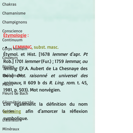
Chakras
Chamanisme
Champignons
Conscience
Étymologie
 :
Continuum
LEMMING
, subst. masc.
Corps humain
Étymol. et Hist. [1678 
lemmer 
d'apr. 
Pt 
Couleurs
Rob.] 1701 
lemmer 
(Fur.) ; 1759 
lemmar, ou 
Etoiles
leming 
([F.A. Aubert de La Chesnaye des 
Bois] 
Dict. raisonné et universel des 
Evénements
animaux, 
II 609 b ds 
R. Ling. rom. 
t. 45, 
Fleurs
1981, p. 503). Mot norvégien.
Fleurs de Bach
Géométrie sacrée
Lire également la définition du nom 
lemming
 afin d'amorcer la réflexion 
Guides
symbolique. 
Littérature
Minéraux