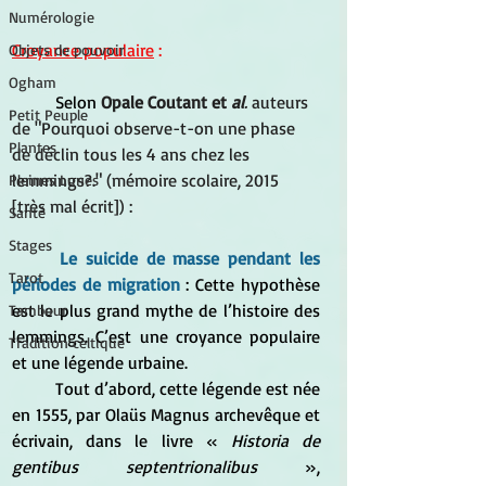
Numérologie
Croyance populaire
 :
Objets de pouvoir
Ogham
	Selon 
Opale Coutant et
 al
. 
auteurs 
Petit Peuple
de "Pourquoi observe-t-on une phase 
Plantes
de déclin tous les 4 ans chez les 
lemmings?." (mémoire scolaire, 2015 
Pleines Lunes
[très mal écrit]) :
Santé
Stages
Le suicide de masse pendant les 
Tarot
périodes de migration 
: Cette hypothèse 
est le plus grand mythe de l’histoire des 
Tambour
lemmings. C’est une croyance populaire 
Tradition celtique
et une légende urbaine. 
	Tout d’abord, cette légende est née 
en 1555, par Olaüs Magnus archevêque et 
écrivain, dans le livre « 
Historia de 
gentibus septentrionalibus
 », 