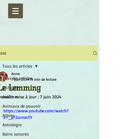
ost
Tous les articles
Anne
Tous les articles
7 juin 2024
19 min de lecture
Le Lemming
Alchimie
ernière mise à jour :
Ancêtres
7 juin 2024
Animaux de pouvoir
https://www.youtube.com/watch?
Arbres
v=_pT2urnar5Y
Astrologie
Bains sonores