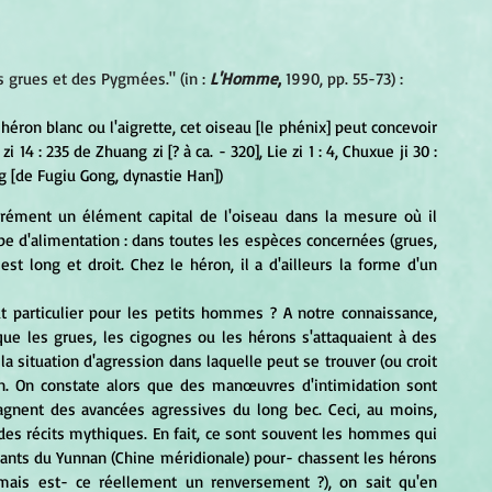
 grues et des Pygmées." (in : 
L'Homme
, 
1990, pp. 55-73) :
14 : 235 de Zhuang zi [? à ca. - 320], Lie zi 1 : 4, Chuxue ji 30 : 
ng [de Fugiu Gong, dynastie Han])
 d'alimentation : dans toutes les espèces concernées (grues, 
est long et droit. Chez le héron, il a d'ailleurs la forme d'un 
e les grues, les cigognes ou les hérons s'attaquaient à des 
a situation d'agression dans laquelle peut se trouver (ou croit 
on. On constate alors que des manœuvres d'intimidation sont 
nent des avancées agressives du long bec. Ceci, au moins, 
s récits mythiques. En fait, ce sont souvent les hommes qui 
tants du Yunnan (Chine méridionale) pour- chassent les hérons 
mais est- ce réellement un renversement ?), on sait qu'en 