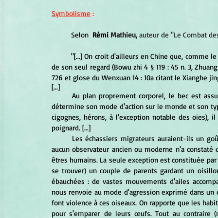
Symbolisme
 :
	Selon  
Rémi 
Mathieu,
 auteur de "Le Combat des
	"[...] On croit d'ailleurs en Chine que, comme le héron blanc ou l'aigrette, cet oiseau [le phénix] peut concevoir 
de son seul regard (Bowu zhi 4 § 119 : 45 n. 3, Zhuang zi 
726 et glose du Wenxuan 14 : 10a citant le Xianghe ji
[...]
	Au plan proprement corporel, le bec est assurément un élément capital de l'oiseau dans la mesure où il 
détermine son mode d'action sur le monde et son type
cigognes, hérons, à l'exception notable des oies), il 
poignard. [...]
	Les échassiers migrateurs auraient-ils un goût particulier pour les petits hommes ? A notre connaissance, 
aucun observateur ancien ou moderne n'a constaté qu
êtres humains. La seule exception est constituée par l
se trouver) un couple de parents gardant un oisill
ébauchées : de vastes mouvements d'ailes accompag
nous renvoie au mode d'agression exprimé dans un de
font violence à ces oiseaux. On rapporte que les habi
pour s'emparer de leurs œufs. Tout au contraire (