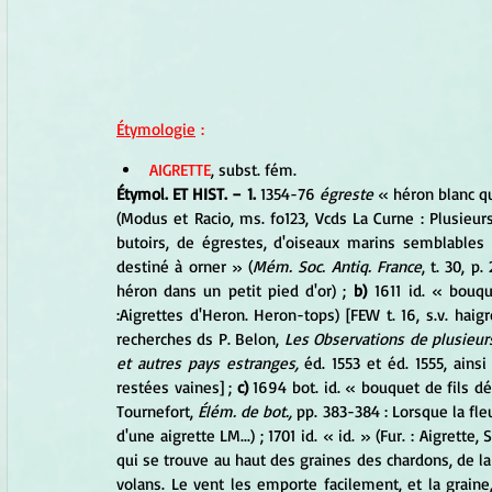
Étymologie
 :
AIGRETTE
, subst. fém.
Étymol. ET HIST. − 1. 
1354-76 
égreste 
« héron blanc qu
(Modus et Racio, ms. fo123, Vcds La Curne : Plusieur
butoirs, de égrestes, d'oiseaux marins semblables 
destiné à orner » (
Mém. Soc. Antiq. France
, t. 30, p
héron dans un petit pied d'or) ;
 b)
 1611 id. « bouqu
:Aigrettes d'Heron. Heron-tops) [FEW t. 16, s.v. hai
recherches ds P. Belon,
Les Observations de plusieurs
et autres pays estranges
,
 éd. 1553 et éd. 1555, ains
restées vaines] ; 
c) 
1694 bot. id. « bouquet de fils dé
Tournefort,
Élém. de bot
.,
 pp. 383-384 : Lorsque la fl
d'une aigrette LM...) ; 1701 id. « id. » (Fur. : Aigrett
qui se trouve au haut des graines des chardons, de l
volans. Le vent les emporte facilement, et la graine,