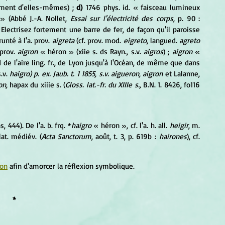
ement d'elles-mêmes) ; 
d)
 1746 phys. id. « faisceau lumineux 
» (Abbé J.-A. Nollet, 
Essai sur l'électricité des corps
, 
p. 90 : 
Electrisez fortement une barre de fer, de façon qu'il paroisse 
nté à l'a. prov.
 aigreta
 (cf. prov. mod. 
eigreto
, langued. 
agreto
prov.
 aigron
 « héron » (xiie s. ds Rayn., s.v. 
aigros
) ;
 aigron 
« 
de l'aire ling. fr., de Lyon jusqu'à l'Océan, de même que dans 
.v. 
haigro) p. ex. Jaub. t. 1 1855, s.v. aigueron, aigron 
et Lalanne, 
on, 
hapax du xiiie s. (
Gloss. lat.-fr. du XIIIe s., 
B.N. 1. 8426, fo116 
, 444). De l'a. b. frq. *
haigro 
« héron », cf. l'a. h. all. 
heigir
, m. 
lat. médiév. (
Acta Sanctorum
, août, t. 3, p. 619b :
 hairones
), cf. 
ron
 afin d'amorcer la réflexion symbolique.
*