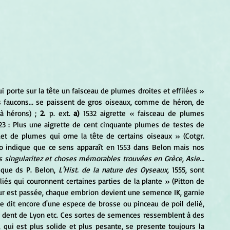
i porte sur la tête un faisceau de plumes droites et effilées » 
s faucons... se paissent de gros oiseaux, comme de héron, de 
à hérons) ; 
2.
 p. ext. 
a)
 1532 aigrette « faisceau de plumes 
. 23 : Plus une aigrette de cent cinquante plumes de testes de 
et de plumes qui orne la tête de certains oiseaux » (Cotgr. 
gro indique que ce sens apparaît en 1553 dans Belon mais nos 
 singularitez et choses mémorables trouvées en Grèce, Asie... 
i que ds P. Belon, 
L'Hist. de la nature des Oyseaux
,
 1555, sont 
liés qui couronnent certaines parties de la plante » (Pitton de 
eur est passée, chaque embrion devient une semence IK, garnie 
e, Se dit encore d'une espece de brosse ou pinceau de poil delié, 
a dent de Lyon etc. Ces sortes de semences ressemblent à des 
 qui est plus solide et plus pesante, se presente toujours la 