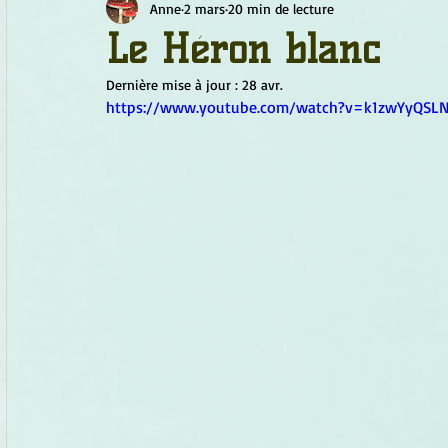
Anne
2 mars
20 min de lecture
Chamanisme
Champignons
Conscience
Continu
Le Héron blanc
Dernière mise à jour :
28 avr.
Fleurs
Fleurs de Bach
Géométrie sacrée
Guide
https://www.youtube.com/watch?v=k1zwYyQSL
Objets de pouvoir
Ogham
Petit Peuple
Plantes