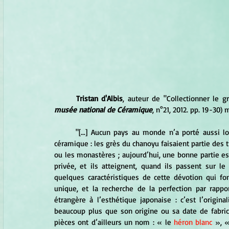
	Tristan d'Albis
, auteur de "Collectionner le gr
musée national de Céramique
, n°21, 2012. pp. 19-30)
	"[...] Aucun pays au monde n’a porté aussi loin que le Japon la passion et le respect pour sa production 
céramique : les grès du chanoyu faisaient partie des t
ou les monastères ; aujourd’hui, une bonne partie e
privée, et ils atteignent, quand ils passent sur le
quelques caractéristiques de cette dévotion qui font
unique, et la recherche de la perfection par rappor
étrangère à l’esthétique japonaise : c’est l’origina
beaucoup plus que son origine ou sa date de fabricati
pièces ont d’ailleurs un nom : « le 
héron blanc
 », «