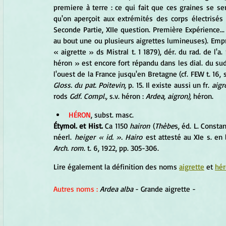
premiere à terre : ce qui fait que ces graines se s
qu'on aperçoit aux extrémités des corps électrisés 
Seconde Partie, XIIe question. Première Expérience... 
au bout une ou plusieurs aigrettes lumineuses). Empru
« aigrette » ds Mistral t. 1 1879), dér. du rad. de l'a. 
héron » est encore fort répandu dans les dial. du sud 
l'ouest de la France jusqu'en Bretagne (cf. FEW t. 16, s
Gloss. du pat. Poitevin
,
 p. 15. Il existe aussi un fr.
 aigr
rods 
Gdf. 
Compl
.,
 s.v. héron :
 Ardea, aigron), 
héron.
HÉRON
, subst. masc.
Étymol. et Hist. 
Ca 1150 
hairon
 (
Thèbe
s, éd. L. Constans
néerl.
 heiger « id. ». Hairo
 est attesté au XIe s. en 
Arch. rom
. t. 6, 1922, pp. 305-306.
Lire également la définition des noms 
aigrette
 et 
hé
Autres noms :
Ardea alba
 - Grande aigrette -