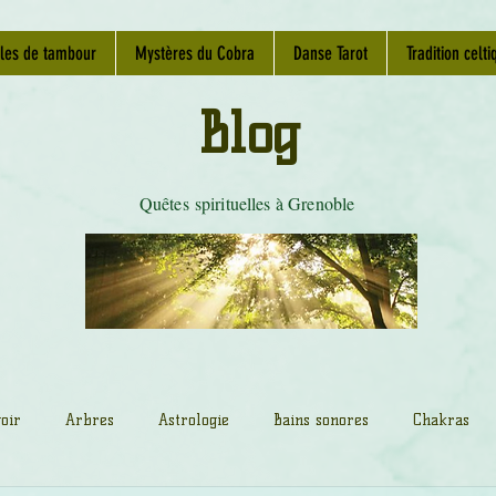
les de tambour
Mystères du Cobra
Danse Tarot
Tradition celti
Blog
Quêtes spirituelles à Grenoble
oir
Arbres
Astrologie
Bains sonores
Chakras