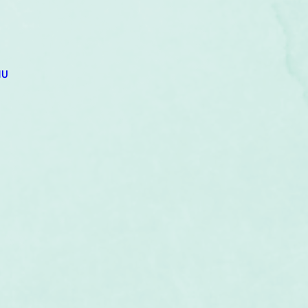
um
Corps humain
Couleurs
Etoiles
Evénements
s
Littérature
Minéraux
Numérologie
NU
Pleines Lunes
Santé
Stages
Tarot