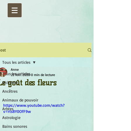
ost
Tous les articles
Anne
Tous les articles
22 févr. 2020
0 min de lecture
Le goût des fleurs
Alchimie
Ancêtres
Animaux de pouvoir
https://www.youtube.com/watch?
Arbres
v=rts8Y0OfF9w
Astrologie
Bains sonores