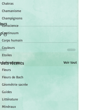
Chakras
Chamanisme
Champignons
leurs
Conscience
Continuum
Corps humain
Couleurs
Etoiles
Posts récents
Voir tout
Evénements
Fleurs
Fleurs de Bach
Géométrie sacrée
Guides
Littérature
Minéraux