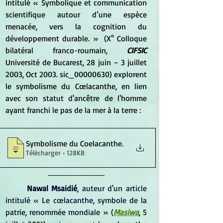
intitulé 
«
 Symbolique et communication 
scientifique autour d’une espèce 
menacée, vers la cognition du 
développement durable.
 » 
 (X° Colloque 
bilatéral franco-roumain,
 CIFSIC
Université de Bucarest, 28 juin – 3 juillet 
2003, Oct 2003. sic_00000630) explorent 
le symbolisme du Cœlacanthe, en lien 
avec son statut d'ancêtre de l'homme 
ayant franchi le pas de la mer à la terre : 
Symbolisme du Coelacanthe
.
Télécharger • 128KB
Nawal Msaidié
, auteur d'un article 
intitulé 
« 
Le cœlacanthe, symbole de la 
patrie, renommée mondiale
 » (
Masiwa
, 5 