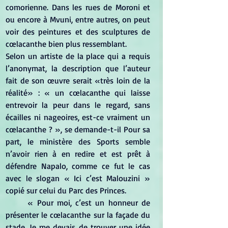
comorienne. Dans les rues de Moroni et 
ou encore à Mvuni, entre autres, on peut 
voir des peintures et des sculptures de 
cœlacanthe bien plus ressemblant.
Selon un artiste de la place qui a requis 
l’anonymat, la description que l’auteur 
fait de son œuvre serait «très loin de la 
réalité» : « un cœlacanthe qui laisse 
entrevoir la peur dans le regard, sans 
écailles ni nageoires, est-ce vraiment un 
cœlacanthe ? », se demande-t-il Pour sa 
part, le ministère des Sports semble 
n’avoir rien à en redire et est prêt à 
défendre Napalo, comme ce fut le cas 
avec le slogan « Ici c’est Malouzini » 
copié sur celui du Parc des Princes.
	« Pour moi, c’est un honneur de 
présenter le cœlacanthe sur la façade du 
stade. Je me devais de trouver une idée 