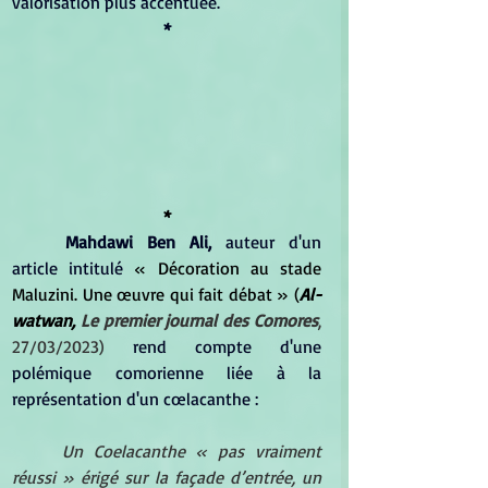
valorisation plus accentuée.
*
*
Mahdawi Ben Ali,
 auteur d'un 
article intitulé 
« Décoration au stade 
Maluzini. Une œuvre qui fait débat » (
Al-
watwan
, 
Le premier journal des Comores
, 
27/03/2023) 
rend compte d'une 
polémique comorienne liée à la 
représentation d'un cœlacanthe :
Un Coelacanthe « pas vraiment 
réussi » érigé sur la façade d’entrée, un 