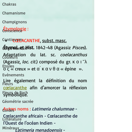
Chakras
Chamanisme
Champignons
Étymologie
 :
Conscience
Continuum
CŒLACANTHE
, 
subst. masc.
Étymol. et Hist.
 1842-48 (Agassiz 
Pisces
). 
Corps humain
Adaptation du lat. sc. 
coelacanthus
Couleurs
(Agassiz, 
loc. cit.
) composé du gr. κ ο ι ̃ λ 
Etoiles
ο ς « creux » et α ́ κ α ν θ α « épine  ».
Evénements
Lire également la définition du nom 
Fleurs
cœlacanthe
 afin d'amorcer la réflexion 
Fleurs de Bach
symbolique.
Géométrie sacrée
Autres noms :
Latimeria chalumnae
 -
Guides
Cœlacanthe africain - Cœlacanthe de 
Littérature
l'Ouest de l'océan Indien -
Minéraux
Latimeria menadoensis
 - 