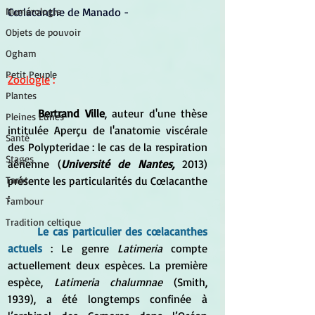
Cœlacanthe de Manado -
Numérologie
Objets de pouvoir
Ogham
Petit Peuple
Zoologie
 :
Plantes
Bertrand Ville
, auteur d'une thèse 
Pleines Lunes
intitulée Aperçu de l'anatomie viscérale 
Santé
des Polypteridae : le cas de la respiration 
Stages
aérienne (
Université de Nantes,
 2013) 
présente les particularités du Cœlacanthe 
Tarot
:
Tambour
Tradition celtique
Le cas particulier des cœlacanthes 
actuels
 : Le genre 
Latimeria
 compte 
actuellement deux espèces. La première 
espèce, 
Latimeria chalumnae
 (Smith, 
1939), a été longtemps confinée à 