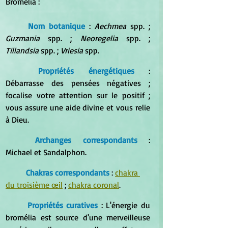
Bromélia :
Nom botanique
 : 
Aechmea
 spp. ; 
Guzmania
 spp. ; 
Neoregelia
 spp. ; 
Tillandsia
 spp. ; 
Vriesia
 spp.
Propriétés énergétiques
 : 
Débarrasse des pensées négatives ; 
focalise votre attention sur le positif ; 
vous assure une aide divine et vous relie 
à Dieu.
Archanges correspondants
 : 
Michael et Sandalphon.
Chakras correspondants
 : 
chakra 
du troisième œil
 ; 
chakra coronal
.
Propriétés curatives
 : L'énergie du 
bromélia est source d'une merveilleuse 