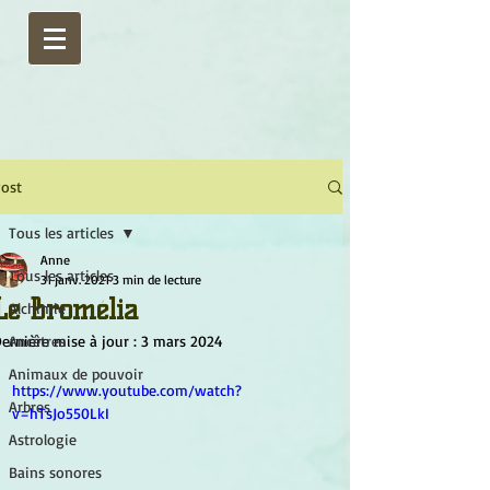
ost
Tous les articles
Anne
Tous les articles
31 janv. 2021
3 min de lecture
Le Bromélia
Alchimie
ernière mise à jour :
Ancêtres
3 mars 2024
Animaux de pouvoir
https://www.youtube.com/watch?
Arbres
v=hTsJo550LkI
Astrologie
Bains sonores