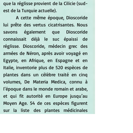
que la réglisse provient de la Cilicie (sud-
est de la Turquie actuelle).  
	A cette même époque, Dioscoride 
lui prête des vertus cicatrisantes. Nous 
savons également que Dioscoride 
connaissait déjà le suc épaissi de 
réglisse. Dioscoride, médecin grec des 
armées de Néron, après avoir voyagé en 
Egypte, en Afrique, en Espagne et en 
Italie, inventorie plus de 520 espèces de 
plantes dans un célèbre traité en cinq 
volumes, De Materia Medica, connu à 
l’époque dans le monde romain et arabe, 
et qui fit autorité en Europe jusqu’au 
Moyen Age. 54 de ces espèces figurent 
sur la liste des plantes médicinales 
essentielles publiée par l’Organisation 
Mondiale de la Santé (OMS) en 1978 
(GIRRE, 1985). 