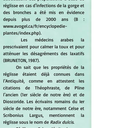
réglisse en cas d'infections de la gorge et 
des bronches a été mis en évidence 
depuis plus de 2000 ans (B : 
www.avogel.ca/fr/encyclopedie-
plantes/index.php).  
	Les médecins arabes la 
prescrivaient pour calmer la toux et pour 
atténuer les désagréments des laxatifs 
(BRUNETON, 1987).  
	On sait que les propriétés de la 
réglisse étaient déjà connues dans 
l’Antiquité, comme en attestent les 
citations de Théophraste, de Pline 
l’ancien (1er siècle de notre ère) et de 
Dioscoride. Les écrivains romains du Ier 
siècle de notre ère, notamment Celse et 
Scribonius Largus, mentionnent la 
réglisse sous le nom de
 Radix dulcis
.  