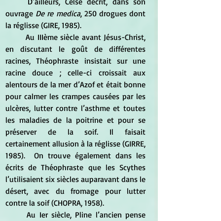
	D’ailleurs, Celse décrit, dans son 
ouvrage 
De re medica
, 250 drogues dont 
la réglisse (GIRE, 1985). 
	Au IIIème siècle avant Jésus-Christ, 
en discutant le goût de différentes 
racines, Théophraste insistait sur une 
racine douce ; celle-ci croissait aux 
alentours de la mer d’Azof et était bonne 
pour calmer les crampes causées par les 
ulcères, lutter contre l’asthme et toutes 
les maladies de la poitrine et pour se 
préserver de la soif. Il faisait 
certainement allusion à la réglisse (GIRRE, 
1985).  On trouve également dans les 
écrits de Théophraste que les Scythes 
l’utilisaient six siècles auparavant dans le 
désert, avec du fromage pour lutter 
contre la soif (CHOPRA, 1958). 
	Au Ier siècle, Pline l’ancien pense 