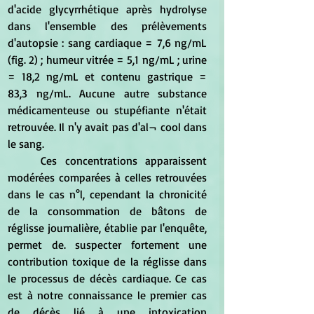
d'acide glycyrrhétique après hydrolyse 
dans l'ensemble des prélèvements 
d'autopsie : sang cardiaque = 7,6 ng/mL 
(fig. 2) ; humeur vitrée = 5,1 ng/mL ; urine 
= 18,2 ng/mL et contenu gastrique = 
83,3 ng/mL. Aucune autre substance 
médicamenteuse ou stupéfiante n'était 
retrouvée. Il n'y avait pas d'al¬ cool dans 
le sang.
	Ces concentrations apparaissent 
modérées comparées à celles retrouvées 
dans le cas n°l, cependant la chronicité 
de la consommation de bâtons de 
réglisse journalière, établie par l'enquête, 
permet de. suspecter fortement une 
contribution toxique de la réglisse dans 
le processus de décès cardiaque. Ce cas 
est à notre connaissance le premier cas 
de décès lié à une intoxication 