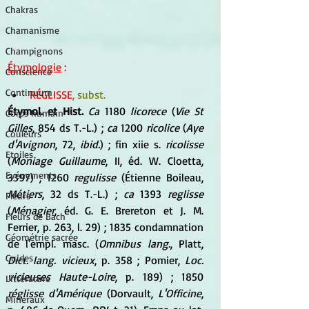
Chakras
Chamanisme
Champignons
Étymologie
 :
Conscience
Continuum
RÉGLISSE
, subst.
Étymol. et Hist.
Ca
 1180 
licorece
 (
Vie St 
Corps humain
Gilles
, 854 ds T.-L.) ; 
ca
 1200 
ricolice
 (
Aye 
Couleurs
d'Avignon
, 72, 
ibid.
) ; fin xiie s. 
ricolisse
Etoiles
(
Moniage Guillaume
, II, éd. W. Cloetta, 
Evénements
3397) ; 1260 
regulisse
 (Étienne Boileau, 
Métiers
, 32 ds T.-L.) ; 
ca
 1393 
reglisse
Fleurs
(
Ménagier
, éd. G. E. Brereton et J. M. 
Fleurs de Bach
Ferrier, p. 263, l. 29) ; 1835 condamnation 
Géométrie sacrée
de l'empl. masc. (
Omnibus lang.
, Platt, 
Guides
Dict. lang. vicieux
, p. 358 ; Pomier, 
Loc. 
vicieuses Haute-Loire
, p. 189) ; 1850 
Littérature
réglisse d'Amérique
 (Dorvault, 
L'Officine
, 
Minéraux