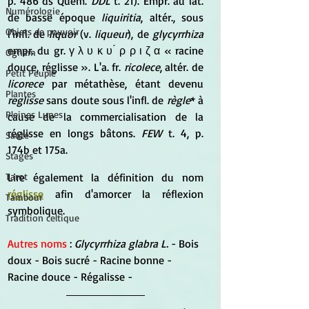
p. 486 ds Quem. 
DDL
 t. 21). Empr. au lat. 
Numérologie
de basse époque 
liquiritia
, altér., sous 
Objets de pouvoir
l'infl. de 
liquor
 (v. 
liqueur
), de 
glycyrrhiza
empr. du gr. γ λ υ κ υ ́ ρ ρ ι ζ α « racine 
Ogham
douce, réglisse ». L'a. fr. 
ricolece
, altér. de 
Petit Peuple
licorece
 par métathèse, étant devenu 
Plantes
reglisse
 sans doute sous l'infl. de 
règle
* à 
Pleines Lunes
cause de la commercialisation de la 
réglisse en longs bâtons. 
FEW
 t. 4, p. 
Santé
174b et 175a.
Stages
Lire également la définition du nom 
Tarot
réglisse
 afin d'amorcer la réflexion 
Tambour
symbolique.
Tradition celtique
Autres noms
 : 
Glycyrrhiza glabra L. 
-
Bois 
doux - Bois sucré - Racine bonne - 
Racine douce - Régalisse -