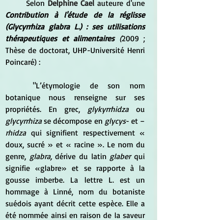
	Selon 
Delphine Cael 
auteure d'une
Contribution à l'étude de la réglisse 
(Glycyrrhiza glabra L.) : ses utilisations 
thérapeutiques et alimentaires 
(
2009 ; 
Thèse de doctorat, UHP-Université Henri 
Poincaré) :
	"L’étymologie de son nom 
botanique nous renseigne sur ses 
propriétés. En grec, 
glykyrrhidza
 ou 
glycyrrhiza
 se décompose en
 glycys
- et –
rhidza
 qui signifient respectivement « 
doux, sucré » et « racine ». Le nom du 
genre, 
glabra,
 dérive du latin 
glaber
 qui 
signifie «glabre» et se rapporte à la 
gousse imberbe. La lettre L. est un 
hommage à Linné, nom du botaniste 
suédois ayant décrit cette espèce. Elle a 
été nommée ainsi en raison de la saveur 