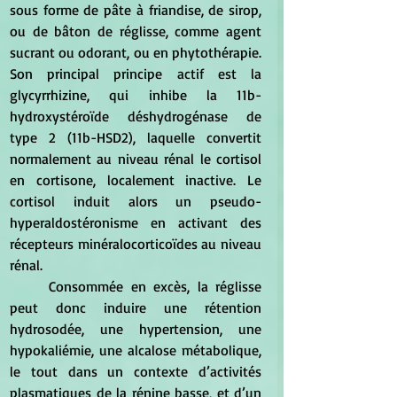
sous forme de pâte à friandise, de sirop, 
ou de bâton de réglisse, comme agent 
sucrant ou odorant, ou en phytothérapie. 
Son principal principe actif est la 
glycyrrhizine, qui inhibe la 11b-
hydroxystéroïde déshydrogénase de 
type 2 (11b-HSD2), laquelle convertit 
normalement au niveau rénal le cortisol 
en cortisone, localement inactive. Le 
cortisol induit alors un pseudo-
hyperaldostéronisme en activant des 
récepteurs minéralocorticoïdes au niveau 
rénal. 
	Consommée en excès, la réglisse 
peut donc induire une rétention 
hydrosodée, une hypertension, une 
hypokaliémie, une alcalose métabolique, 
le tout dans un contexte d’activités 
plasmatiques de la rénine basse, et d’un 