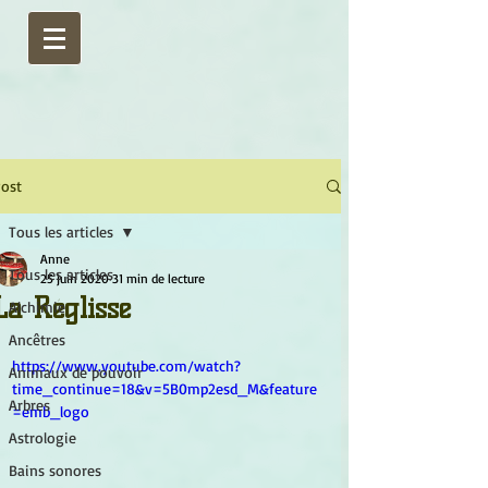
ost
Tous les articles
Anne
Tous les articles
25 juin 2020
31 min de lecture
La Réglisse
Alchimie
Ancêtres
https://www.youtube.com/watch?
Animaux de pouvoir
time_continue=18&v=5B0mp2esd_M&feature
Arbres
=emb_logo
Astrologie
Bains sonores