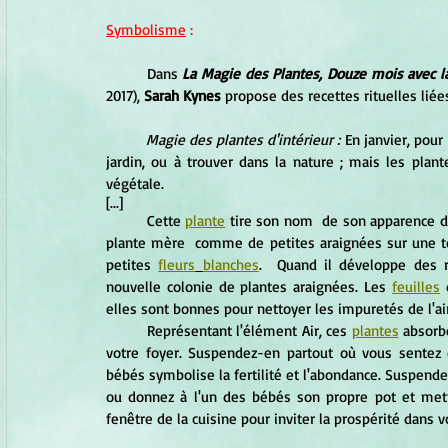
Symbolisme
 :
	Dans 
La Magie des Plantes, Douze mois avec l
2017), 
Sarah Kynes 
propose des recettes rituelles lié
Magie des plantes d'intérieur :
 En janvier, pour
jardin, ou à trouver dans la nature ; mais les plant
végétale.
[...]
	Cette 
plante
 tire son nom  de son apparence d
plante mère  comme de petites araignées sur une t
petites 
fleurs
blanches
.  Quand il développe des r
nouvelle colonie de plantes araignées. Les 
feuilles
 
elles sont bonnes pour nettoyer les impuretés de l'air
	Représentant l'élément Air, ces 
plantes
 absorb
votre foyer. Suspendez-en partout où vous sentez q
bébés symbolise la fertilité et l'abondance. Suspend
ou donnez à l'un des bébés son propre pot et mette
fenêtre de la cuisine pour inviter la prospérité dans 