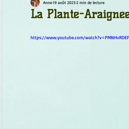
Anne
19 août 2023
2 min de lecture
Chamanisme
Champignons
Conscience
Continu
La Plante-Araigné
Fleurs
Fleurs de Bach
Géométrie sacrée
Guide
https://www.youtube.com/watch?v=PMNHvRDE
Objets de pouvoir
Ogham
Petit Peuple
Plantes