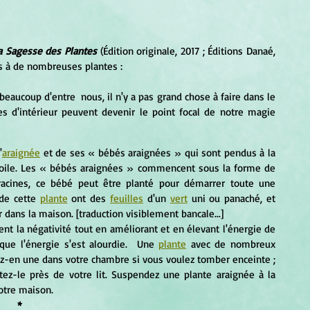
a Sagesse des Plantes 
(Édition originale, 2017 ; Éditions Danaé, 
es à de nombreuses plantes :
 beaucoup d'entre  nous, il n'y a pas grand chose à faire dans le 
es d'intérieur peuvent devenir le point focal de notre magie 
'
araignée
 et de ses « bébés araignées » qui sont pendus à la 
oile. Les « bébés araignées » commencent sous la forme de 
acines, ce bébé peut être planté pour démarrer toute une 
de cette 
plante
 ont des 
feuilles
 d'un 
vert
 uni ou panaché, et 
 dans la maison. [traduction visiblement bancale...]
ent la négativité tout en améliorant et en élevant l'énergie de 
ue l'énergie s'est alourdie.  Une 
plante
 avec de nombreux 
ez-en une dans votre chambre si vous voulez tomber enceinte ; 
z-le près de votre lit. Suspendez une plante araignée à la 
votre maison.
*