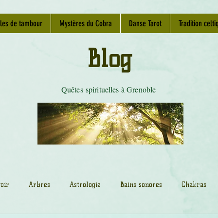
les de tambour
Mystères du Cobra
Danse Tarot
Tradition celti
Blog
Quêtes spirituelles à Grenoble
oir
Arbres
Astrologie
Bains sonores
Chakras