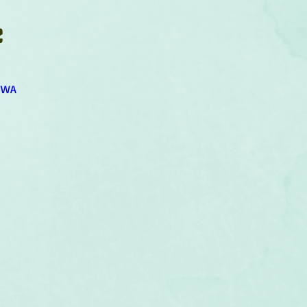
um
Corps humain
Couleurs
Etoiles
Evénements
e
s
Littérature
Minéraux
Numérologie
FWA
Pleines Lunes
Santé
Stages
Tarot