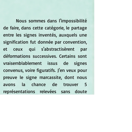
	Nous sommes dans l'impossibilité 
de faire, dans cette catégorie, le partage 
entre les signes inventés, auxquels une 
signification fut donnée par convention, 
et ceux qui s'abstractisèrent par 
déformations successives. Certains sont 
vraisemblablement issus de signes 
convenus, voire figuratifs. J'en veux pour 
preuve le signe marcassite, dont nous 
avons la chance de trouver 5 
représentations relevées sans doute 
dans différents manuscrits. La marcassite 
est du sulfure de fer. Il serait donc normal 
de trouver une combinaison soufre 
(triangle avec croix sous la base) et fer 
(cercle avec flèche). Le soufre semble 