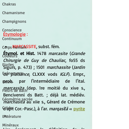
Chakras
Chamanisme
Champignons
Conscience
Étymologie
 :
Continuum
MARCASSITE
, subst. fém.
Corps humain
Étymol. et Hist.
 1478 
marcasite
 (
Grande 
Couleurs
Chirurgie de Guy de Chauliac
, fo55 ds 
Etoiles
Sigurs, p. 473) ; 1501 
marchassite
 (
Jardin 
Evénements
de plaisance
, CLXXX vods 
IGLF
). Empr., 
prob. par l'intermédiaire de l'ital.
Fleurs
marcassita
 (dep. 1re moitié du xive s., 
Fleurs de Bach
Bencivenni ds Batt. ; déjà lat. médiév. 
Géométrie sacrée
marchasita
 au xiie s., Gérard de Crémone 
Guides
d'apr. Cor.-Pasc.), à l'ar. 
marqasīṭā 
« 
pyrite
».
Littérature
Minéraux