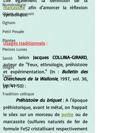
Lire également la définition de la 
Numérologie
marcassite
 afin d'amorcer la réflexion 
Objets de pouvoir
symbolique.
Ogham
Petit Peuple
Plantes
Usages traditionnels
 :
Pleines Lunes
	Selon 
Jacques COLLINA-GIRARD
, 
Santé
auteur de "Feux, ethnologie, préhistoire 
Stages
et expérimentation." (In : 
Bulletin des 
Tarot
Chercheurs de la Wallonie
, 1997, vol. 36, 
Tambour
pp. 41-50) :
Tradition celtique
Préhistoire du briquet
 : A l'époque 
préhistorique, avant le métal, on frappait 
le silex sur un morceau de 
pyrite
 ou de 
marcassite (sulfures naturels de fer de 
formule FeS2 cristallisant respectivement 