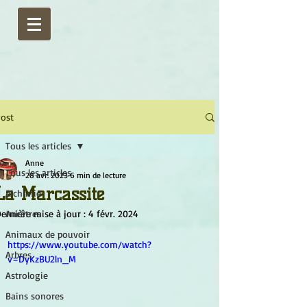
ost
Tous les articles
Anne
Tous les articles
28 avr. 2023
6 min de lecture
La Marcassite
Alchimie
ernière mise à jour :
Ancêtres
4 févr. 2024
Animaux de pouvoir
https://www.youtube.com/watch?
Arbres
v=DyKzBU2ln_M
Astrologie
Bains sonores