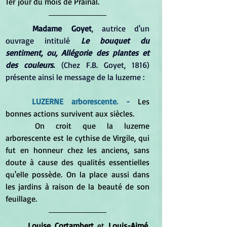
1er jour du mois de Prairial.
Madame Goyet
, autrice d'un 
ouvrage intitulé 
Le bouquet du 
sentiment, ou, Allégorie des plantes et 
des couleurs
.
 (Chez F.B. Goyet, 1816) 
présente ainsi le message de la luzerne :
LUZERNE arborescente. -
 Les 
bonnes actions survivent aux siècles. 
	On croit que la luzerne 
arborescente est le cythise de Virgile, qui 
fut en honneur chez les anciens, sans 
doute à cause des qualités essentielles 
qu'elle possède. On la place aussi dans 
les jardins à raison de la beauté de son 
feuillage.
Louise Cortambert
 et 
Louis-Aimé. 