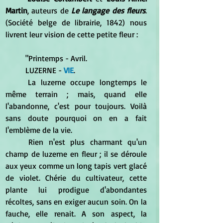
Martin
, auteurs de 
Le langage des fleurs
. 
(Société belge de librairie, 1842) nous 
livrent leur vision de cette petite fleur : 
	"Printemps - Avril.
	LUZERNE -
 VIE
. 
	La luzerne occupe longtemps le 
même terrain ; mais, quand elle 
l'abandonne, c'est pour toujours. Voilà 
sans doute pourquoi on en a fait 
l'emblème de la vie. 
	Rien n'est plus charmant qu'un 
champ de luzerne en fleur ; il se déroule 
aux yeux comme un long tapis vert glacé 
de violet. Chérie du cultivateur, cette 
plante lui prodigue d'abondantes 
récoltes, sans en exiger aucun soin. On la 
fauche, elle renait. A son aspect, la 