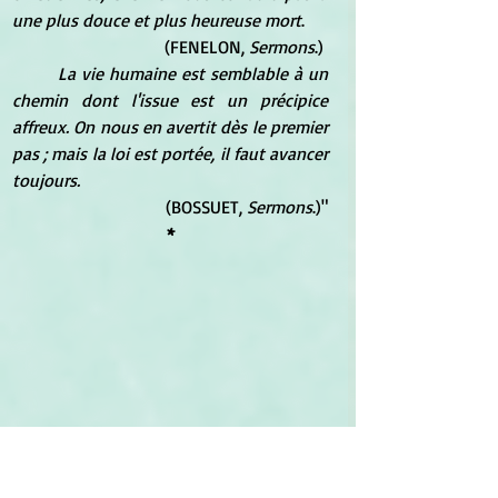
une plus douce et plus heureuse mort
. 
(FENELON, 
Sermons
.) 
La vie humaine est semblable à un 
chemin dont l'issue est un précipice 
affreux. On nous en avertit dès le premier 
pas ; mais la loi est portée, il faut avancer 
toujours. 
(BOSSUET, 
Sermons
.)"
*
*
	Pour 
Scott Cunningham
, auteur de 
L'Encyclopédie des herbes magiques