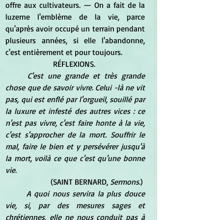
offre aux cultivateurs. — On a fait de la 
luzerne l'emblème de la vie, parce 
qu'après avoir occupé un terrain pendant 
plusieurs années, si elle l'abandonne, 
c'est entièrement et pour toujours. 
RÉFLEXIONS. 
C'est une grande et très grande 
chose que de savoir vivre. Celui -là ne vit 
pas, qui est enflé par l'orgueil, souillé par 
la luxure et infesté des autres vices : ce 
n'est pas vivre, c'est faire honte à la vie, 
c'est s'approcher de la mort. Souffrir le 
mal, faire le bien et y persévérer jusqu'à 
la mort, voilà ce que c'est qu'une bonne 
vie.
(SAINT BERNARD,
 Sermons
.) 
A quoi nous servira la plus douce 
vie, si, par des mesures sages et 
chrétiennes, elle ne nous conduit pas à 