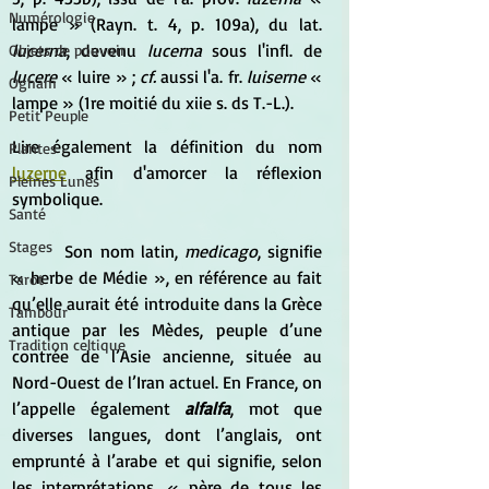
Numérologie
lampe » (Rayn. t. 4, p. 109a), du lat. 
lucerna
, devenu 
lucerna
 sous l'infl. de 
Objets de pouvoir
lucere
 « luire » ; 
cf.
 aussi l'a. fr. 
luiserne
 « 
Ogham
lampe » (1re moitié du xiie s. ds T.-L.).
Petit Peuple
Lire également la définition du nom 
Plantes
luzerne
 afin d'amorcer la réflexion 
Pleines Lunes
symbolique.
Santé
Stages
Son nom latin, 
medicago
, signifie 
« herbe de Médie », en référence au fait 
Tarot
qu’elle aurait été introduite dans la Grèce 
Tambour
antique par les Mèdes, peuple d’une 
Tradition celtique
contrée de l’Asie ancienne, située au 
Nord-Ouest de l’Iran actuel. En France, on 
l’appelle également 
alfalfa
, mot que 
diverses langues, dont l’anglais, ont 
emprunté à l’arabe et qui signifie, selon 
les interprétations, « père de tous les 