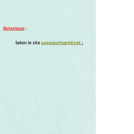
Botanique
 :
	Selon le site 
passeportsanté.net
 :