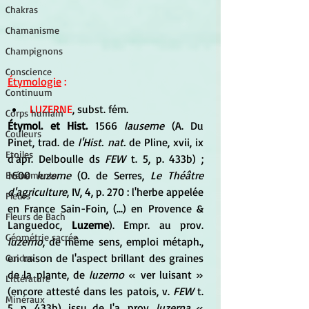
Chakras
Chamanisme
Champignons
Conscience
Étymologie
 :
Continuum
LUZERNE
, subst. fém.
Corps humain
Étymol. et Hist.
 1566 
lauserne
 (A. Du 
Couleurs
Pinet, trad. de 
l'Hist. nat.
 de Pline, xvii, ix 
Etoiles
d'apr. Delboulle ds 
FEW
 t. 5, p. 433b) ; 
1600 
luzerne
 (O. de Serres, 
Le Théâtre 
Evénements
d'agriculture
, IV, 4, p. 270 : l'herbe appelée 
Fleurs
en France Sain-Foin, (...) en Provence & 
Fleurs de Bach
Languedoc, 
Luzerne
). Empr. au prov.
Géométrie sacrée
luzerno
, de même sens, emploi métaph., 
en raison de l'aspect brillant des graines 
Guides
de la plante, de 
luzerno
 « ver luisant » 
Littérature
(encore attesté dans les patois, v. 
FEW
 t. 
Minéraux
5, p. 433b), issu de l'a. prov. 
luzerna
 « 