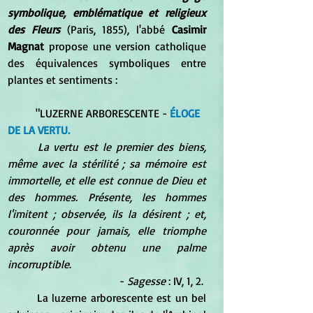
symbolique, emblématique et religieux 
des Fleurs
 (Paris, 1855), l'abbé 
Casimir 
Magnat
 propose une version catholique 
des équivalences symboliques entre 
plantes et sentiments :
	"LUZERNE ARBORESCENTE - 
ÉLOGE 
DE LA VERTU.
La vertu est le premier des biens, 
même avec la stérilité ; sa mémoire est 
immortelle, et elle est connue de Dieu et 
des hommes. Présente, les hommes 
l'imitent ; observée, ils la désirent ; et, 
couronnée pour jamais, elle triomphe 
après avoir obtenu une palme 
incorruptible
. 
- 
Sagesse
 : IV, 1, 2. 
	La luzerne arborescente est un bel 