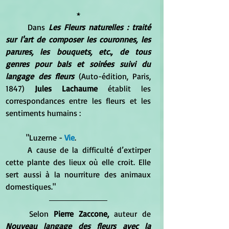
*
	Dans 
Les Fleurs naturelles : traité 
sur l'art de composer les couronnes, les 
parures, les bouquets, etc., de tous 
genres pour bals et soirées suivi du 
langage des fleurs
 (Auto-édition, Paris, 
1847) 
Jules Lachaume 
établit les 
correspondances entre les fleurs et les 
sentiments humains :
	"Luzerne -
 Vie
. 
	A cause de la difficulté d’extirper 
cette plante des lieux où elle croit. Elle 
sert aussi à la nourriture des animaux 
domestiques."
	Selon 
Pierre Zaccone, 
auteur de 
Nouveau langage des fleurs avec la 