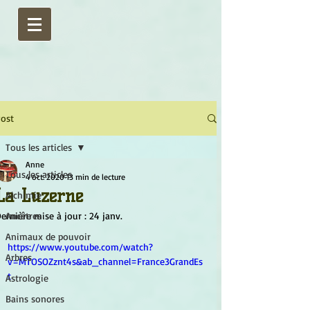
ost
Tous les articles
Anne
Tous les articles
4 oct. 2020
13 min de lecture
La Luzerne
Alchimie
ernière mise à jour :
Ancêtres
24 janv.
Animaux de pouvoir
https://www.youtube.com/watch?
Arbres
v=MTOSOZznt4s&ab_channel=France3GrandEs
t
Astrologie
Bains sonores