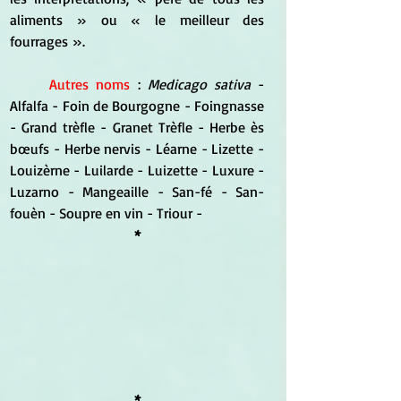
aliments » ou « le meilleur des 
fourrages ».
Autres noms
 : 
Medicago sativa
 - 
Alfalfa - Foin de Bourgogne - Foingnasse 
- Grand trèfle - Granet Trèfle - Herbe ès 
bœufs - Herbe nervis - Léarne - Lizette - 
Louizèrne - Luilarde - Luizette - Luxure - 
Luzarno - Mangeaille - San-fé - San-
fouèn - Soupre en vin - Triour -
*
*