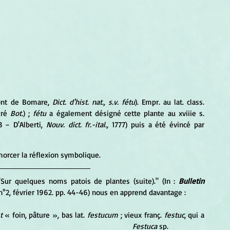
ont de Bomare, 
Dict. d'hist. nat., s.v. fétu
). Empr. au lat. class.
ré 
Bot.
) ; 
fétu
 a également désigné cette plante au xviiie s. 
3 − D'Alberti, 
Nouv. dict. fr.-ital.,
 1777) puis a été évincé par 
morcer la réflexion symbolique.
 "Sur quelques noms patois de plantes (suite)." (In : 
Bulletin 
 n°2, février 1962. pp. 44-46) nous en apprend davantage :
t
 « foin, pâture », bas lat. 
festucum
 ; vieux franç. 
festuc
, qui a 
ille).										
Festuca
 sp.