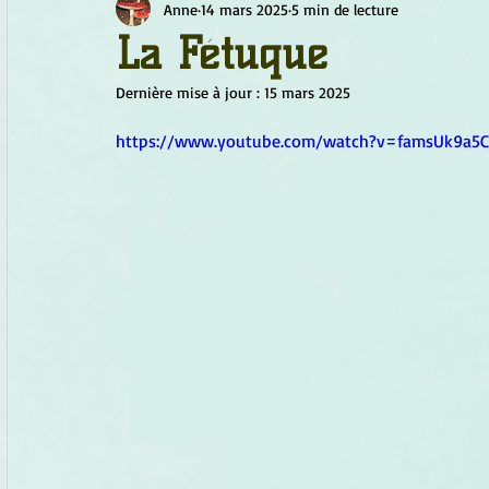
Anne
14 mars 2025
5 min de lecture
Chamanisme
Champignons
Conscience
Continu
La Fétuque
Dernière mise à jour :
15 mars 2025
Fleurs
Fleurs de Bach
Géométrie sacrée
Guide
https://www.youtube.com/watch?v=famsUk9a5
Objets de pouvoir
Ogham
Petit Peuple
Plantes