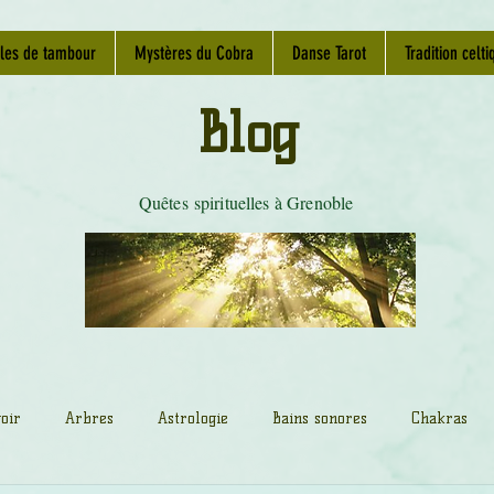
les de tambour
Mystères du Cobra
Danse Tarot
Tradition celti
Blog
Quêtes spirituelles à Grenoble
oir
Arbres
Astrologie
Bains sonores
Chakras