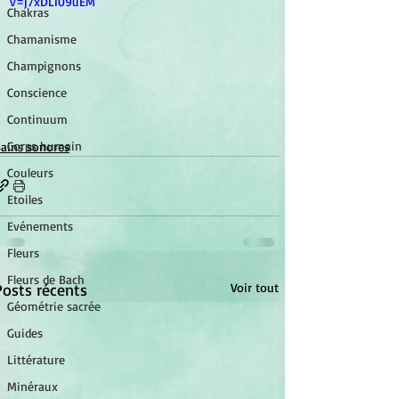
v=j7xDLI09uEM
Chakras
Chamanisme
Champignons
Conscience
Continuum
Corps humain
ains sonores
Couleurs
Etoiles
Evénements
Fleurs
Fleurs de Bach
Posts récents
Voir tout
Géométrie sacrée
Guides
Littérature
Minéraux