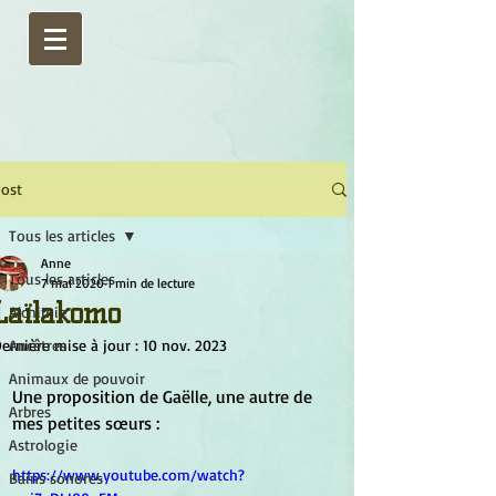
ost
Tous les articles
Anne
Tous les articles
7 mai 2020
1 min de lecture
Laïlakomo
Alchimie
ernière mise à jour :
Ancêtres
10 nov. 2023
Animaux de pouvoir
Une proposition de Gaëlle, une autre de 
Arbres
mes petites sœurs :
Astrologie
https://www.youtube.com/watch?
Bains sonores