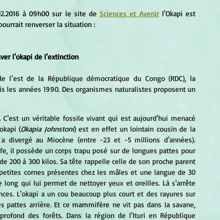
02.2016 à 09h00 sur le site de 
Sciences et Avenir
 l'Okapi est 
urrait renverser la situation :
ver l'okapi de l'extinction
de l’est de la République démocratique du Congo (RDC), la 
is les années 1990. Des organismes naturalistes proposent un 
. 
C'est un véritable fossile vivant qui est aujourd'hui menacé 
'okapi (
Okapia Johnstoni
) est en effet un lointain cousin de la 
 a divergé au Miocène (entre -23 et -5 millions d'années). 
e, il possède un corps trapu posé sur de longues pattes pour 
de 200 à 300 kilos. Sa tête rappelle celle de son proche parent 
petites cornes présentes chez les mâles et une langue de 30 
 long qui lui permet de nettoyer yeux et oreilles. Là s'arrête 
ces. L'okapi a un cou beaucoup plus court et des rayures sur 
s pattes arrière. Et ce 
mammifère
 ne vit pas dans la savane, 
profond des forêts. Dans la région de l'Ituri en République 