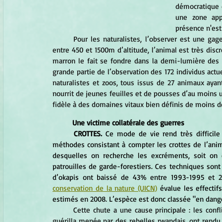
démocratique 
une zone app
présence n'est
Pour les naturalistes, l’observer est une gag
entre 450 et 1500m d’altitude, l’animal est très discr
marron le fait se fondre dans la demi-lumière des 
grande partie de l’observation des 172 individus act
naturalistes et zoos, tous issus de 27 animaux ayant
nourrit de jeunes feuilles et de pousses d’au moins un
fidèle à des domaines vitaux bien définis de moins d
Une victime collatérale des guerres
CROTTES. 
Ce mode de vie rend très difficile 
méthodes consistant à compter les crottes de l’animal
desquelles on recherche les excréments, soit on 
patrouilles de garde-forestiers. Ces techniques sont t
d’okapis ont baissé de 43% entre 1993-1995 et 200
conservation de la nature (UICN)
 évalue les effectif
estimés en 2008. L’espèce est donc classée "en dang
Cette chute a une cause principale : les conf
guérilla menée par des rebelles rwandais, ont rendu 