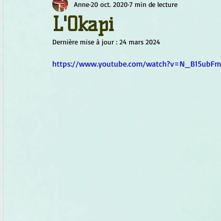
Anne
20 oct. 2020
7 min de lecture
Chamanisme
Champignons
Conscience
Continu
L'Okapi
Dernière mise à jour :
24 mars 2024
Fleurs
Fleurs de Bach
Géométrie sacrée
Guide
https://www.youtube.com/watch?v=N_B15ubF
Objets de pouvoir
Ogham
Petit Peuple
Plantes