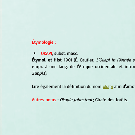
Étymologie
 :
OKAPI
, subst. masc.
Étymol. et Hist.
 1901 (É. Gautier, 
L'Okapi in l'Année s
empr. à une lang. de l'Afrique occidentale et intro
Suppl.
1).
Lire également la définition du nom 
okapi
 afin d'amo
Autres noms
 : 
Okapia Johnstoni
 ; 
Girafe des forêts.