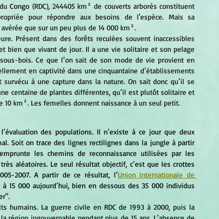
du 
Congo
 (RDC), 244405 km² de couverts arborés constituent 
ropriée pour répondre aux besoins de l'espèce. Mais sa 
 avérée que sur un peu plus de 14 000 km².
eure. Présent dans des forêts reculées souvent inaccessibles 
et bien que vivant de jour. Il a une vie solitaire et son pelage 
sous-bois. Ce que l’on sait de son mode de vie provient en 
uellement en captivité dans une cinquantaine d’établissements 
 survécu à une capture dans la nature. On sait donc qu’il se 
e centaine de plantes différentes, qu’il est plutôt solitaire et 
e 10 km². Les femelles donnent naissance à un seul petit.
l’évaluation des populations. Il n’existe à ce jour que deux 
. Soit on trace des lignes rectilignes dans la jungle à partir 
emprunte les chemins de reconnaissance utilisées par les 
rès aléatoires. Le seul résultat objectif, c’est que les crottes 
5-2007. A partir de ce résultat, l’
Union internationale de 
s à 15 000 aujourd’hui, bien en dessous des 35 000 individus 
er".
lits humains. La guerre civile en RDC de 1993 à 2000, puis la 
la région ingouvernable pendant plus de 15 ans. L’absence de 