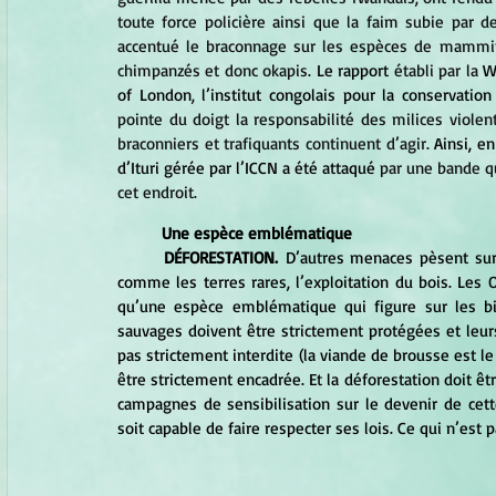
toute force policière ainsi que la faim subie par 
accentué le braconnage sur les espèces de mammifè
chimpanzés et donc okapis. 
Le rapport
 établi par la 
W
of London
, 
l’institut congolais pour la conservation
pointe du doigt la responsabilité des milices violen
braconniers et trafiquants continuent d’agir. 
Ainsi, en
d’Ituri gérée par l’ICCN a été attaqué
 par une bande qu
cet endroit.
Une espèce emblématique
DÉFORESTATION. 
D’autres menaces pèsent sur l
comme les terres rares, l’exploitation du bois. Les 
qu’une espèce emblématique qui figure sur les bi
sauvages doivent être strictement protégées et leurs 
pas strictement interdite (la viande de brousse est le
être strictement encadrée. Et la déforestation doit êtr
campagnes de sensibilisation sur le devenir de cette
soit capable de faire respecter ses lois. Ce qui n’est p