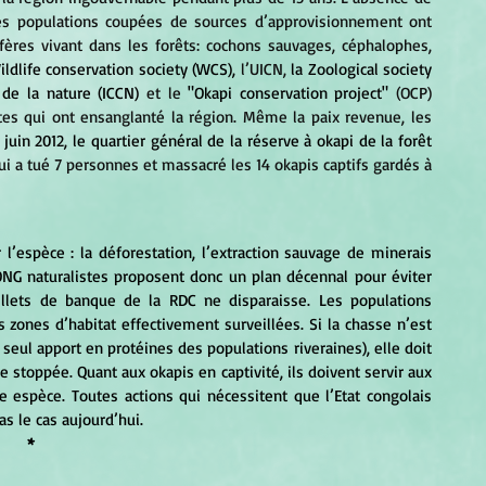
des populations coupées de sources d’approvisionnement ont 
res vivant dans les forêts: cochons sauvages, céphalophes, 
ildlife conservation society (WCS),
 l’UICN, 
la Zoological society 
 de la nature (ICCN)
 et le 
"Okapi conservation project"
 (OCP) 
tes qui ont ensanglanté la région. Même la paix revenue, les 
 juin 2012, le quartier général de la réserve à okapi de la forêt 
i a tué 7 personnes et massacré les 14 okapis captifs gardés à 
’espèce : la déforestation, l’extraction sauvage de minerais 
ONG naturalistes proposent donc un plan décennal pour éviter 
llets de banque de la RDC ne disparaisse. Les populations 
zones d’habitat effectivement surveillées. Si la chasse n’est 
 seul apport en protéines des populations riveraines), elle doit 
e stoppée. Quant aux okapis en captivité, ils doivent servir aux 
 espèce. Toutes actions qui nécessitent que l’Etat congolais 
as le cas aujourd’hui.
*