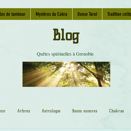
les de tambour
Mystères du Cobra
Danse Tarot
Tradition celti
Blog
Quêtes spirituelles à Grenoble
oir
Arbres
Astrologie
Bains sonores
Chakras