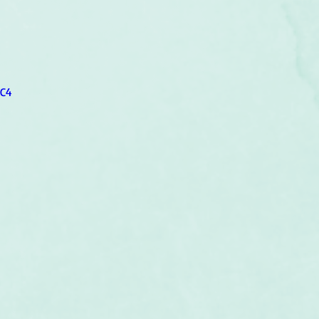
um
Corps humain
Couleurs
Etoiles
Evénements
s
Littérature
Minéraux
Numérologie
mC4
Pleines Lunes
Santé
Stages
Tarot