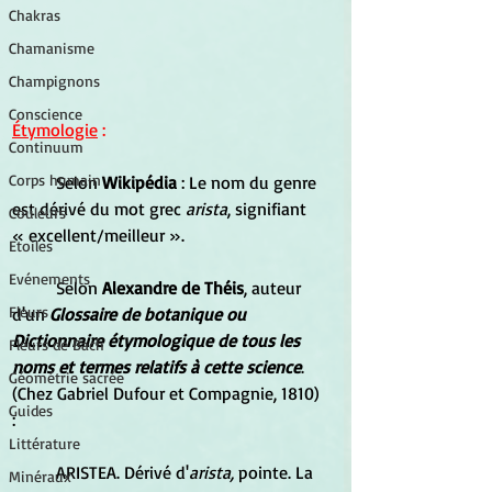
Chakras
Chamanisme
Champignons
Conscience
Étymologie
 :
Continuum
Corps humain
	Selon 
Wikipédia 
: Le nom du genre 
est dérivé du mot grec 
arista
, signifiant 
Couleurs
« excellent/meilleur ».
Etoiles
Evénements
	Selon 
Alexandre de Théis
, auteur 
Fleurs
d'un 
Glossaire de botanique ou 
Dictionnaire étymologique de tous les 
Fleurs de Bach
noms et termes relatifs à cette science
. 
Géométrie sacrée
(Chez Gabriel Dufour et Compagnie, 1810) 
Guides
:
Littérature
	ARISTEA. Dérivé d'
arista,
 pointe. La 
Minéraux