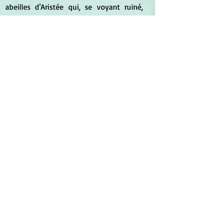
abeilles d'Aristée qui, se voyant ruiné, 
alla consulter le devin Protée. Celui-ci lui 
dit que, pour apaiser les mânes 
d'Eurydice, il fallait qu'il tuât lui-même 
quatre taureaux et autant de génisses 
sauvages, ce qui exigeait une grande 
force. A peine le sacrifice était-il 
accompli, qu'il sortit des entrailles des 
victimes de nombreux essaims d'abeilles. 
	L'aristée est une plante forte et 
vigoureuse, voisine des iris par ses fleurs 
et son port.
*