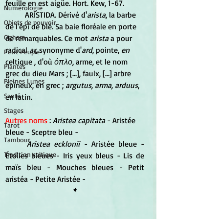
feuille en est aigüe. Hort. Kew, 1-67. 
Numérologie
	ARISTIDA. Dérivé d'
arista
, la barbe 
Objets de pouvoir
de l'épi de blé. Sa baie floréale en porte 
Ogham
de remarquables. Ce mot 
arista
 a pour 
radical
 ar
, synonyme d'
ard
, pointe, 
en
Petit Peuple
celtique , d'où 
όπλο
, arme, et le nom 
Plantes
grec du dieu Mars ; [...], faulx, [...] arbre 
Pleines Lunes
épineux, en grec ; 
argutus, arma, arduus
, 
Santé
en latin.
Stages
Autres noms
 : 
Aristea capitata 
- Aristée 
Tarot
bleue - Sceptre bleu -
Tambour
Aristea ecklonii 
- Aristée bleue - 
Tradition celtique
É
toiles bleues - Iris yeux bleus - Lis de 
maïs bleu - Mouches bleues -
Petit 
aristéa - Petite Aristée -
*