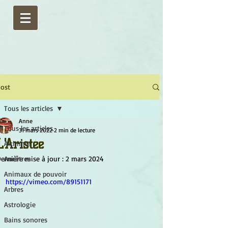
ost
Tous les articles
Anne
Tous les articles
31 mars 2022
2 min de lecture
L'Aristée
Alchimie
ernière mise à jour :
Ancêtres
2 mars 2024
Animaux de pouvoir
https://vimeo.com/89151171
Arbres
Astrologie
Bains sonores