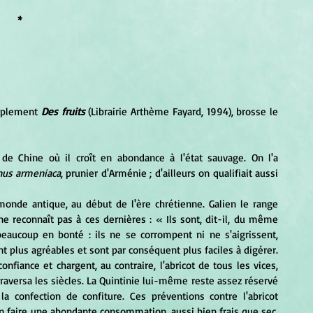
*
mplement 
Des fruits
 (Librairie Arthème Fayard, 1994), brosse le 
nus armeniaca
, prunier d'Arménie ; d'ailleurs on qualifiait aussi 
ne reconnaît pas à ces dernières : « Ils sont, dit-il, du même 
eaucoup en bonté : ils ne se corrompent ni ne s'aigrissent, 
plus agréables et sont par conséquent plus faciles à digérer. 
fiance et chargent, au contraire, l'abricot de tous les vices, 
raversa les siècles. La Quintinie lui-même reste assez réservé 
a confection de confiture. Ces préventions contre l'abricot 
n faire une abondante consommation, aussi bien frais que sec, 