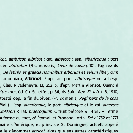
cot, ambricot, albricot ;
 cat. 
albercoc ;
 esp. 
albaricoque ;
 port 
dér. 
abricotier
 (Nic. Versoris, 
Livre de raison,
 101, Fagniez ds 
, 
De latinis et graecis nominibus arborum et avium liber, cum 
a armeniaca, 
Arbricoz
). Empr. au port. 
albricoque
 ou à l'esp. 
,
 Clas. Rivadeneyra, LI, 252 b, d'apr. Martin Alonso). Quant à 
ltre mer,
 éd. Ch. Scheffer, p. 36, ds Sain. 
Rev. Et. rab.
 t. 8, 1910, 
attesté dep. la fin du xives. (Fr. Eximenis, 
Regiment de la cosa 
Moll). L'esp. 
albaricoque,
 le port. 
albricoque
 et le cat. 
albercoc
ikokkion
 < lat. 
praecoquum
 « fruit précoce ». 
HIST. −
 Terme 
la forme du mot, 
cf.
 Étymol. et Prononc. -orth. 
Trév.
 1752 et 1771 
désignent sous le même nom un autre fruit originaire d'Amérique, et princ. de St Domingue, actuell. appelé 
, de le dénommer 
abricot,
 alors que ses autres caractéristiques 