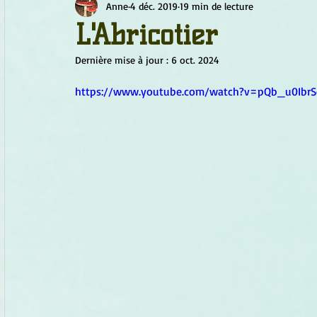
Anne
4 déc. 2019
19 min de lecture
Chamanisme
Champignons
Conscience
Continu
L'Abricotier
Dernière mise à jour :
6 oct. 2024
Fleurs
Fleurs de Bach
Géométrie sacrée
Guide
https://www.youtube.com/watch?v=pQb_u0IbrS
Objets de pouvoir
Ogham
Petit Peuple
Plantes