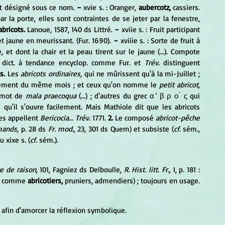
nt désigné sous ce nom. 
−
 xvie s. : Oranger, 
aubercotz,
 cassiers. 
r la porte, elles sont contraintes de se jeter par la fenestre, 
abricots.
 Lanoue, 1587, 140 ds Littré. 
−
 xviie s. : Fruit participant 
 et jaune en meurissant. (Fur. 1690). 
−
 xviiie s. : Sorte de fruit à 
et dont la chair et la peau tirent sur le jaune (...). Compote 
 dict. à tendance encyclop. comme Fur. et 
Trév.
 distinguent 
s.
 Les 
abricots ordinaires,
 qui ne mûrissent qu'à la mi-Juillet ; 
ement du même mois ; et ceux qu'on nomme le 
petit abricot,
e mot de 
mala praecoqua
 (...) ; d'autres du grec α ̔ β ρ ο ́ ς qui 
 qu'il s'ouvre facilement. Mais Mathiole dit que les abricots 
es appellent 
Bericocia... Trév.
 1771. 
2.
 Le composé 
abricot-pêche
mands,
 p. 28 ds 
Fr. mod.,
 23, 301 ds Quem) et subsiste (
cf.
 sém., 
 xixe s. (
cf.
 sém.).
re de raison,
 101, Fagniez ds Delboulle, 
R. Hist. litt. Fr.,
 I, p. 181 : 
s, comme 
abricotiers,
 pruniers, admendiers) ; toujours en usage. 
 afin d'amorcer la réflexion symbolique.