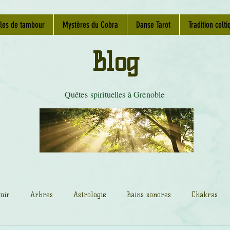
les de tambour
Mystères du Cobra
Danse Tarot
Tradition celti
Blog
Quêtes spirituelles à Grenoble
oir
Arbres
Astrologie
Bains sonores
Chakras