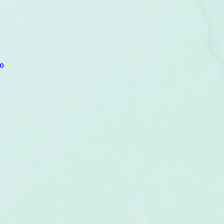
um
Corps humain
Couleurs
Etoiles
Evénements
s
Littérature
Minéraux
Numérologie
o
Pleines Lunes
Santé
Stages
Tarot