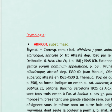
Étymologie
 :
ABRICOT,
 subst. masc.
Étymol. −
 Corresp. rom. : ital. 
albicócco ;
 prov. 
aubri
albricoque, abricote
 (< fr.) Attesté dep. 1526 par le 
Delboulle, 
R. Hist. Litt. Fr.,
 I, p. 181) ; 1545 (Ch. Estienne
gallica eorum nominum appelatione,
 p. 63 : Prun
albaricoque,
 attesté dep. 1330 (D. Juan Manuel, 
Obr.
aubercot,
 attesté en 1525-1530 (J. Thénaud, 
Voy. de ou
p. 358), sa forme indique un empr. au cat. 
albercoc,
 
publica,
 25, Editorial Barcino, Barcelona 1925, ds Alc.-
sont tous trois empr. à l'ar. 
al barkuk
 < bas gr. 
pra
monosém. présentant une grande stabilité sém. Sur 
mammea,
 dont seule la couleur a permis, p. anal.