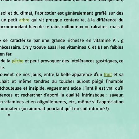
	Afin de l'adapter au mieux aux contraintes du sol et du climat, l'abricotier est généralement greffé sur des 
t un petit 
arbre
 qui vit presque centenaire, à la différence du 
s'accommodant bien de terrains caillouteux ou calcaires, mais il 
écessaire. On y trouve aussi les vitamines C et B1 en faibles 
en fer.
 de la 
pêche
 et peut provoquer des intolérances gastriques, ce 
de.
souvent, de nos jours, entre la belle apparence d'un 
fruit
 et sa 
uhait et même tendres au toucher auront piégé l'humble 
outeuse et insipide, vaguement acide ! Tant il est vrai qu'il 
ces et rechercher d'abord la qualité intrinsèque : saveur, 
en vitamines et en oligoéléments, etc., même si l'appréciation 
ommateur (on aimerait pourtant qu'il en soit informé !).
*