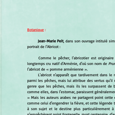
Botanique
 :
Jean-Marie Pelt
, dans son ouvrage intitulé si
portrait de l'Abricot :
	Comme le pêcher, l'abricotier est originaire de Chine où il croît en abondance à l'état sauvage. On l'a 
longtemps cru natif d'Arménie, d'où son nom de 
Pru
l'abricot de « pomme arménienne ».
	L'abricot n'apparaît que tardivement dans le monde antique, au début de l'ère chrétienne. Galien le range 
parmi les pêches, mais lui attribue des vertus qu'il 
genre que les pêches, mais ils les surpassent de b
comme elles, dans l'estomac, paraissent généralement 
» Mais les auteurs arabes ne partagent point cette con
comme celui d'engendrer la fièvre, et cette légende t
à son sujet et le destine plus particulièrement à l
n'empêchèrent point Fontenelle, mort centenaire, d'e