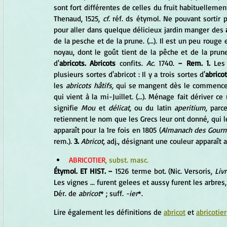
sont fort différentes de celles du fruit habituelleme
Thenaud, 1525, 
cf.
 réf. ds étymol. Ne pouvant sortir pa
pour aller dans quelque délicieux jardin manger des 
de la pesche et de la prune. (...). Il est un peu rouge
noyau, dont le goût tient de la pêche et de la prune, 
d'
abricots. Abricots
 confits. 
Ac.
 1740. 
− Rem. 1.
 Les
plusieurs sortes d'abricot : Il y a trois sortes d'
abricot
les 
abricots hâtifs,
 qui se mangent dès le commenc
qui vient à la mi-Juillet. (...). Ménage fait dériver c
signifie 
Mou
 et 
délicat,
 ou du latin 
aperitium,
 parce
retiennent le nom que les Grecs leur ont donné, qui l
apparaît pour la 1re fois en 1805 (
Almanach des Gour
rem.). 
3.
Abricot,
 adj., désignant une couleur apparaît au
ABRICOTIER
, subst. masc.
Étymol. ET HIST. −
 1526 terme bot. (Nic. Versoris, 
Liv
Les vignes ... furent gelees et aussy furent les arbre
Dér. de 
abricot
* ; suff. 
-ier
*.
Lire également les définitions de 
abricot
 et 
abricotier