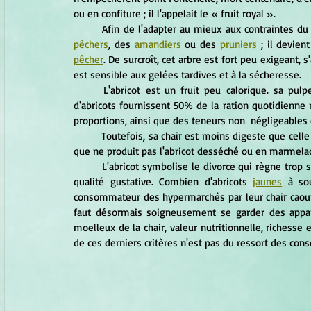
ou en confiture ; il l'appelait le « fruit royal ».
pêchers
, des 
amandiers
 ou des 
pruniers
 ; il devien
pêcher
. De surcroît, cet arbre est fort peu exigeant, 
est sensible aux gelées tardives et à la sécheresse.
	L'abricot est un fruit peu calorique. sa pulpe se caractérise par une grande richesse en vitamine A : g 
d'abricots fournissent 50% de la ration quotidienne n
proportions, ainsi que des teneurs non  négligeables 
	Toutefois, sa chair est moins digeste que celle
que ne produit pas l'abricot desséché ou en marmela
	L'abricot symbolise le divorce qui règne trop 
qualité gustative. Combien d'abricots 
jaunes
 à so
consommateur des hypermarchés par leur chair caoutch
faut désormais soigneusement se garder des apparen
moelleux de la chair, valeur nutritionnelle, richesse 
de ces derniers critères n'est pas du ressort des cons