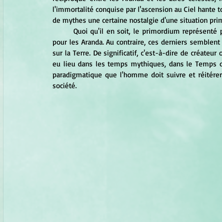
l'immortalité conquise par l'ascension au Ciel hante 
de mythes une certaine nostalgie d'une situation pr
	Quoi qu'il en soit, le primordium représenté par le Grand Père céleste n'a plus de signification immédiate 
pour les Aranda. Au contraire, ces derniers semblent s
sur la Terre. De significatif, c'est-à-dire de créateu
eu lieu dans les temps mythiques, dans le Temps du r
paradigmatique que l'homme doit suivre et réitérer
société. 