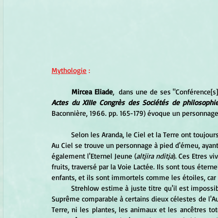
Mythologie
 :
Mircea Eliade
,  dans une de ses "Conférence[s] 
Actes du XIIIe Congrès des Sociétés de philosophi
Baconnière, 1966. pp. 165-179) évoque un personnage 
	Selon les Aranda, le Ciel et la Terre ont toujours existé et ont toujours été habités par des Etres Surnaturels. 
Au Ciel se trouve un personnage à pied d'émeu, ayant
également l'Eternel Jeune (
altjira nditja
). Ces Etres v
fruits, traversé par la Voie Lactée. Ils sont tous éter
enfants, et ils sont immortels comme les étoiles, car 
	Strehlow estime à juste titre qu'il est impossible de considérer ce Grand Père à pied d'émeu comme un Etre 
Suprême comparable à certains dieux célestes de l'Austr
Terre, ni les plantes, les animaux et les ancêtres tot