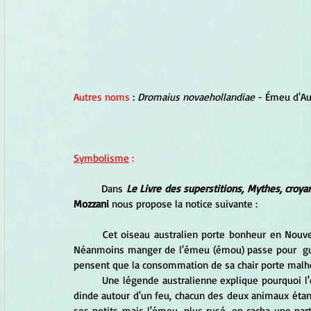
Autres noms
 : 
Dromaius novaehollandiae
 - Émeu d'Au
Symbolisme
 :
	Dans 
Le Livre des superstitions, Mythes, croy
Mozzani 
nous propose la notice suivante :
	Cet oiseau australien porte bonheur en Nouvelle-Zélande, où en tuer un attire sur soi revers et infortune. 
Néanmoins manger de l'émeu (émou) passe pour  gué
pensent que la consommation de sa chair porte malh
	Une légende australienne explique pourquoi l'émeu a les ailes courtes : un jour, l'oiseau convia son amie la  
dinde autour d'un feu, chacun des deux animaux étan
ses petits mais l'émeu, plus rusé, en cacha une parti