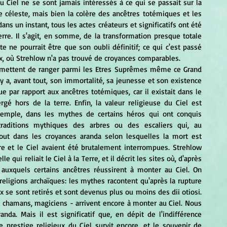
u Ciel ne se sont jamais intéressés à ce qui se passait sur la 
e céleste, mais bien la colère des ancêtres totémiques et les 
ans un instant, tous les actes créateurs et significatifs ont été 
rre. Il s'agit, en somme, de la transformation presque totale 
te ne pourrait être que son oubli définitif; ce qui c'est passé 
, où Strehlow n'a pas trouvé de croyances comparables. 
 y a, avant tout, son immortalité, sa jeunesse et son existence 
ue par rapport aux ancêtres totémiques, car il existait dans le 
é hors de la terre. Enfin, la valeur religieuse du Ciel est 
mple, dans les mythes de certains héros qui ont conquis 
raditions mythiques des arbres ou des escaliers qui, au 
out dans les croyances aranda selon lesquelles la mort est 
e et le Ciel avaient été brutalement interrompues. Strehlow 
qui reliait le Ciel à la Terre, et il décrit les sites où, d'après 
auxquels certains ancêtres réussirent à monter au Ciel. On 
eligions archaïques: les mythes racontent qu'après la rupture 
x se sont retirés et sont devenus plus ou moins des dii otiosi. 
, chamans, magiciens - arrivent encore à monter au Ciel. Nous 
nda. Mais il est significatif que, en dépit de l'indifférence 
e prestige religieux du Ciel survit encore, et le souvenir de 