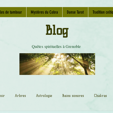
les de tambour
Mystères du Cobra
Danse Tarot
Tradition celti
Blog
Quêtes spirituelles à Grenoble
oir
Arbres
Astrologie
Bains sonores
Chakras