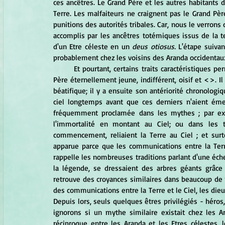
ces ancêtres. Le Grand Père et les autres habitants d
Terre. Les malfaiteurs ne craignent pas le Grand Pèr
punitions des autorités tribales. Car, nous le verrons d
accomplis par les ancêtres totémiques issus de la te
d'un Etre céleste en un
 deus otiosus.
 L'étape suivan
probablement chez les voisins des Aranda occidentaux
	Et pourtant, certains traits caractéristiques permettent de ranger parmi les Etres Suprêmes même ce Grand 
Père éternellement jeune, indifférent, oisif et <>. Il
béatifique; il y a ensuite son antériorité chronologiq
ciel longtemps avant que ces derniers n'aient émerg
fréquemment proclamée dans les mythes ; par exe
l'immortalité en montant au Ciel; ou dans les t
commencement, reliaient la Terre au Ciel ; et surt
apparue parce que les communications entre la Terr
rappelle les nombreuses traditions parlant d'une échelle 
la légende, se dressaient des arbres géants grâce 
retrouve des croyances similaires dans beaucoup de r
des communications entre la Terre et le Ciel, les dieu
Depuis lors, seuls quelques êtres privilégiés - héros
ignorons si un mythe similaire existait chez les Ara
réciproque entre les Aranda et les Etres célestes, l