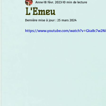
Anne
18 févr. 2023
10 min de lecture
Chamanisme
Champignons
Conscience
Continu
L'Émeu
Dernière mise à jour :
25 mars 2024
Fleurs
Fleurs de Bach
Géométrie sacrée
Guide
https://www.youtube.com/watch?v=Gka8c7w2N
Objets de pouvoir
Ogham
Petit Peuple
Plantes