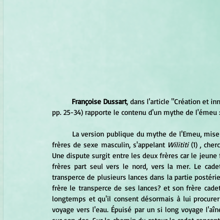
Françoise Dussart
, dans l'article "Création et inn
pp. 25-34) rapporte le contenu d'un mythe de l'émeu 
	La version publique du mythe de l'Emeu, mise en scène dans le Jardiwarnpa, raconte que deux Emeus, deux 
frères de sexe masculin, s'appelant 
Wilititi 
(1) , che
Une dispute surgit entre les deux frères car le jeun
frères part seul vers le nord, vers la mer. Le cadet 
transperce de plusieurs lances dans la partie postér
frère le transperce de ses lances? et son frère cadet 
longtemps et qu'il consent désormais à lui procure
voyage vers l'eau. Épuisé par un si long voyage l'aîn