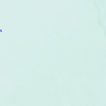
um
Corps humain
Couleurs
Etoiles
Evénements
s
Littérature
Minéraux
Numérologie
i4
Pleines Lunes
Santé
Stages
Tarot