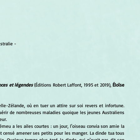
stralie -
ances et légendes
 (Éditions Robert Laffont, 1995 et 2019), 
Éloïse 
rir de nombreuses maladies quoique les jeunes Australiens 
eur.
t censé amener ses petits pour les manger. La dinde tua tous 
e. Quelque temps plus tard, la dinde, qui n'avait pas dit son 