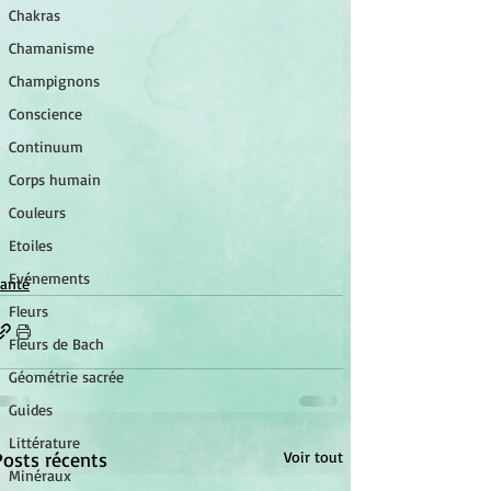
Chakras
Chamanisme
Champignons
Conscience
Continuum
Corps humain
Couleurs
Etoiles
Evénements
anté
Fleurs
Fleurs de Bach
Géométrie sacrée
Guides
Littérature
Posts récents
Voir tout
Minéraux