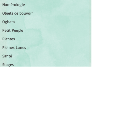
Numérologie
Objets de pouvoir
Ogham
Petit Peuple
Plantes
Pleines Lunes
Santé
Stages
Tarot
Tambour
Tradition celtique
Coronavirus
©
2014-2026
Association Luminessens.
associationluminessens@gmail.com
SIRET :
923 970 743 00012