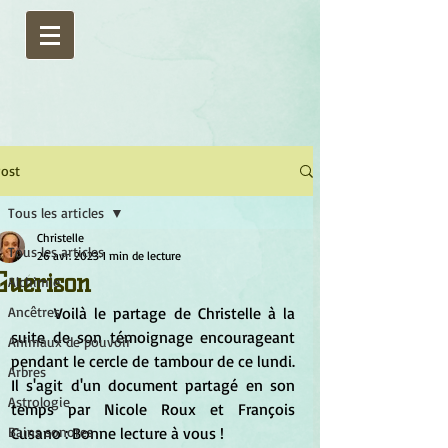
ost
Tous les articles
Christelle
Tous les articles
26 avr. 2023
1 min de lecture
Guérison
Alchimie
Ancêtres
	Voilà le partage de Christelle à la 
suite de son témoignage encourageant 
Animaux de pouvoir
pendant le cercle de tambour de ce lundi. 
Arbres
Il s'agit d'un document partagé en son 
Astrologie
temps par Nicole Roux et François 
Bains sonores
Cusano : Bonne lecture à vous !