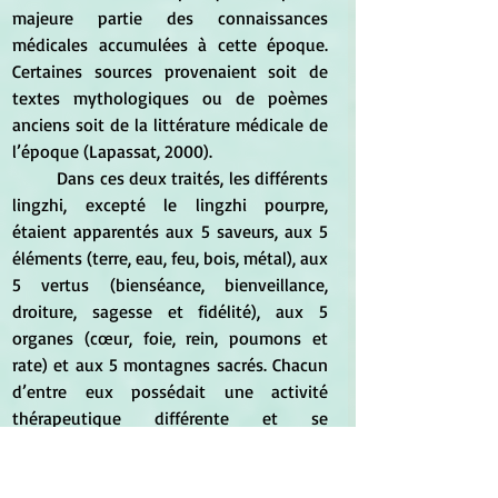
majeure partie des connaissances 
médicales accumulées à cette époque. 
Certaines sources provenaient soit de 
textes mythologiques ou de poèmes 
anciens soit de la littérature médicale de 
l’époque (Lapassat, 2000).
	Dans ces deux traités, les différents 
lingzhi, excepté le lingzhi pourpre, 
étaient apparentés aux 5 saveurs, aux 5 
éléments (terre, eau, feu, bois, métal), aux 
5 vertus (bienséance, bienveillance, 
droiture, sagesse et fidélité), aux 5 
organes (cœur, foie, rein, poumons et 
rate) et aux 5 montagnes sacrés. Chacun 
d’entre eux possédait une activité 
thérapeutique différente et se 
consommait sous forme de décocté ou 
de macérât alcoolique (Lapassat, 2000 ; 