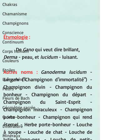
Chakras
Chamanisme
Champignons
Conscience
Étymologie
 :
Continuum
	De 
Gano 
qui veut dire brillant, 
Corps humain
Derma 
- peau, et
 lucidum 
- luisant.
Couleurs
Etoiles
Autres noms :
Ganoderma lucidum
 - 
Lingzhi
 ("Champignon d'immortalité") - 
Evénements
Champignon divin - Champignon du 
Fleurs
bonheur - Champignon du départ - 
Fleurs de Bach
Champignon du Saint-Esprit - 
Géométrie sacrée
Champignon miraculeux - Champignon 
porte-bonheur - Champignon qui rend 
Guides
éternel - Herbe porte-bonheur - Louche 
Littérature
à soupe - Louche de chat - Louche de 
Minéraux
lutin-à-long-nez - Louche de petit-