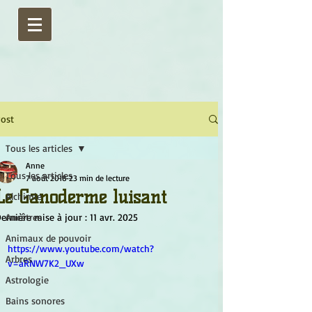
ost
Tous les articles
Anne
Tous les articles
7 août 2018
23 min de lecture
Le Ganoderme luisant
Alchimie
ernière mise à jour :
Ancêtres
11 avr. 2025
Animaux de pouvoir
https://www.youtube.com/watch?
Arbres
v=aRNW7K2_UXw
Astrologie
Bains sonores