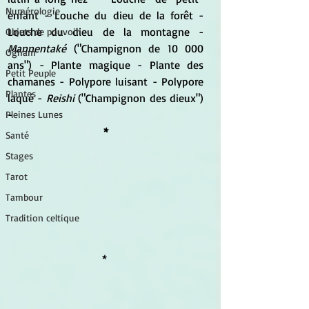
Numérologie
enfant - Louche du dieu de la forêt - 
Louche du dieu de la montagne -  
Objets de pouvoir
Mannentaké
 ("Champignon de 10 000 
Ogham
ans") - Plante magique - Plante des 
Petit Peuple
chamanes - Polypore luisant - Polypore 
Plantes
laqué - 
Reishi
 ("Champignon des dieux") 
-
Pleines Lunes
*
Santé
Stages
Tarot
Tambour
Tradition celtique
* 