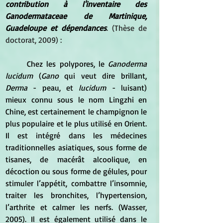
contribution à l'inventaire des 
Ganodermataceae de Martinique, 
Guadeloupe et dépendances
. (Thèse de 
doctorat, 2009) :
	Chez les polypores, le 
Ganoderma 
lucidum
 (
Gano 
qui veut dire brillant, 
Derma 
- peau, et
 lucidum 
- luisant) 
mieux connu sous le nom Lingzhi en 
Chine, est certainement le champignon le 
plus populaire et le plus utilisé en Orient. 
Il est intégré dans les médecines 
traditionnelles asiatiques, sous forme de 
tisanes, de macérât alcoolique, en 
décoction ou sous forme de gélules, pour 
stimuler l’appétit, combattre l’insomnie, 
traiter les bronchites, l’hypertension, 
l’arthrite et calmer les nerfs. (Wasser, 
2005). Il est également utilisé dans le 