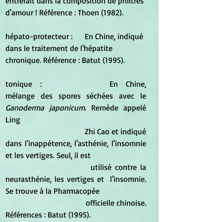
entrerait dans la composition de philtres 
d'amour ! Référence : Thoen (1982).
hépato-protecteur :	En Chine, indiqué 
dans le traitement de l'hépatite 
chronique. Référence : Batut (1995).
tonique :			En Chine, 
mélange des spores séchées avec le 
Ganoderma japonicum
. Remède appelé 
Ling 
				Zhi Cao et indiqué 
dans l'inappétence, l'asthénie, l'insomnie 
et les vertiges. Seul, il est 
				utilisé contre la 
neurasthénie, les vertiges et  l'insomnie. 
Se trouve à la Pharmacopée 
				officielle chinoise. 
Références : Batut (1995).