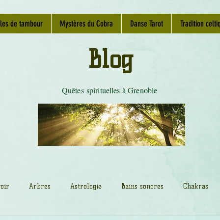
les de tambour
Mystères du Cobra
Danse Tarot
Tradition celti
Blog
Quêtes spirituelles à Grenoble
oir
Arbres
Astrologie
Bains sonores
Chakras