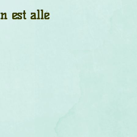
um
Corps humain
Couleurs
Etoiles
Evénements
 est allé
s
Littérature
Minéraux
Numérologie
Pleines Lunes
Santé
Stages
Tarot